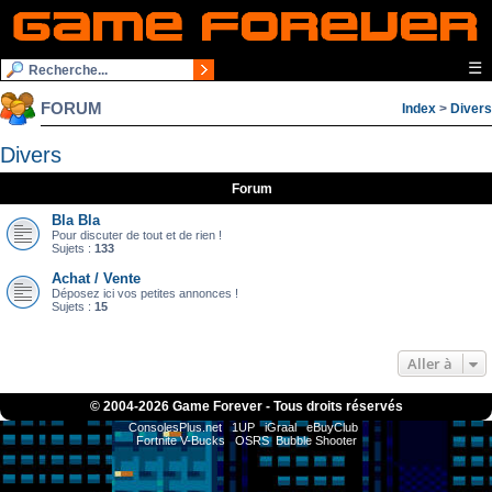
☰
FORUM
Index
>
Divers
Divers
Forum
Bla Bla
Pour discuter de tout et de rien !
Sujets :
133
Achat / Vente
Déposez ici vos petites annonces !
Sujets :
15
Aller à
© 2004-
2026 Game Forever - Tous droits réservés
ConsolesPlus.net
1UP
iGraal
eBuyClub
Fortnite V-Bucks
OSRS
Bubble Shooter