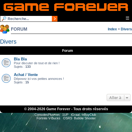
☰
FORUM
Index
>
Divers
Divers
Forum
Bla Bla
Pour discuter de tout et de rien !
Sujets :
133
Achat / Vente
Déposez ici vos petites annonces !
Sujets :
15
Aller à
© 2004-
2026 Game Forever - Tous droits réservés
ConsolesPlus.net
1UP
iGraal
eBuyClub
Fortnite V-Bucks
OSRS
Bubble Shooter