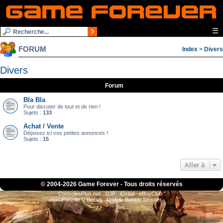
☰
FORUM
Index
>
Divers
Divers
Forum
Bla Bla
Pour discuter de tout et de rien !
Sujets :
133
Achat / Vente
Déposez ici vos petites annonces !
Sujets :
15
Aller à
© 2004-
2026 Game Forever - Tous droits réservés
ConsolesPlus.net
1UP
iGraal
eBuyClub
Fortnite V-Bucks
OSRS
Bubble Shooter