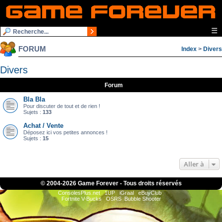
☰
FORUM
Index
>
Divers
Divers
Forum
Bla Bla
Pour discuter de tout et de rien !
Sujets :
133
Achat / Vente
Déposez ici vos petites annonces !
Sujets :
15
Aller à
© 2004-
2026 Game Forever - Tous droits réservés
ConsolesPlus.net
1UP
iGraal
eBuyClub
Fortnite V-Bucks
OSRS
Bubble Shooter