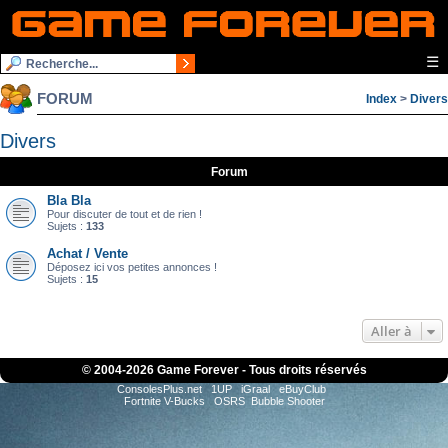
☰
FORUM
Index
>
Divers
Divers
Forum
Bla Bla
Pour discuter de tout et de rien !
Sujets :
133
Achat / Vente
Déposez ici vos petites annonces !
Sujets :
15
Aller à
© 2004-
2026 Game Forever - Tous droits réservés
ConsolesPlus.net
1UP
iGraal
eBuyClub
Fortnite V-Bucks
OSRS
Bubble Shooter