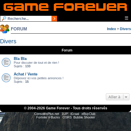
☰
FORUM
Index
>
Divers
Divers
Forum
Bla Bla
Pour discuter de tout et de rien !
Sujets :
133
Achat / Vente
Déposez ici vos petites annonces !
Sujets :
15
Aller à
© 2004-
2026 Game Forever - Tous droits réservés
ConsolesPlus.net
1UP
iGraal
eBuyClub
Fortnite V-Bucks
OSRS
Bubble Shooter