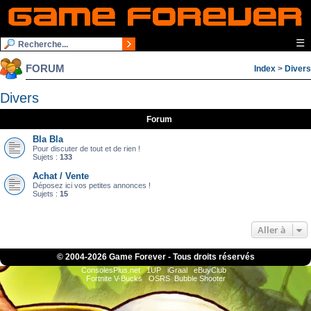
☰
FORUM
Index
>
Divers
Divers
Forum
Bla Bla
Pour discuter de tout et de rien !
Sujets :
133
Achat / Vente
Déposez ici vos petites annonces !
Sujets :
15
Aller à
© 2004-
2026 Game Forever - Tous droits réservés
ConsolesPlus.net
1UP
iGraal
eBuyClub
Fortnite V-Bucks
OSRS
Bubble Shooter