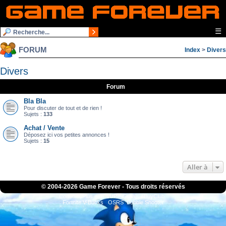
☰
FORUM
Index
>
Divers
Divers
Forum
Bla Bla
Pour discuter de tout et de rien !
Sujets :
133
Achat / Vente
Déposez ici vos petites annonces !
Sujets :
15
Aller à
© 2004-
2026 Game Forever - Tous droits réservés
ConsolesPlus.net
1UP
iGraal
eBuyClub
Fortnite V-Bucks
OSRS
Bubble Shooter