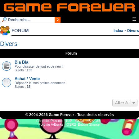
☰
FORUM
Index
>
Divers
Divers
Forum
Bla Bla
Pour discuter de tout et de rien !
Sujets :
133
Achat / Vente
Déposez ici vos petites annonces !
Sujets :
15
Aller à
© 2004-
2026 Game Forever - Tous droits réservés
ConsolesPlus.net
1UP
iGraal
eBuyClub
Fortnite V-Bucks
OSRS
Bubble Shooter