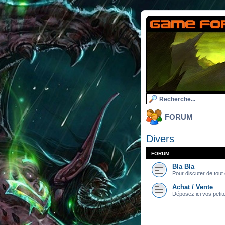
FORUM
Divers
FORUM
Bla Bla
Pour discuter de tout e
Achat / Vente
Déposez ici vos petit