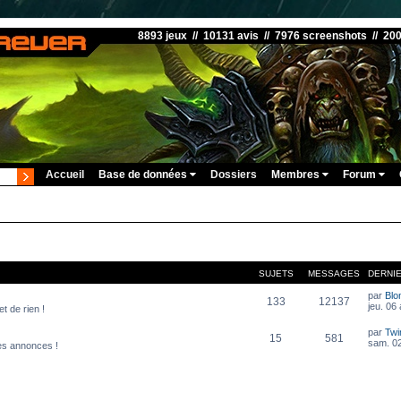
8893 jeux // 10131 avis // 7976 screenshots // 20
Accueil
Base de données
Dossiers
Membres
Forum
SUJETS
MESSAGES
DERNI
par
Blo
133
12137
jeu. 06
t de rien !
par
Twi
15
581
sam. 02
es annonces !