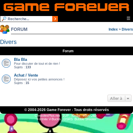
☰
FORUM
Index
>
Divers
Divers
Forum
Bla Bla
Pour discuter de tout et de rien !
Sujets :
133
Achat / Vente
Déposez ici vos petites annonces !
Sujets :
15
Aller à
© 2004-
2026 Game Forever - Tous droits réservés
ConsolesPlus.net
1UP
iGraal
eBuyClub
Fortnite V-Bucks
OSRS
Bubble Shooter