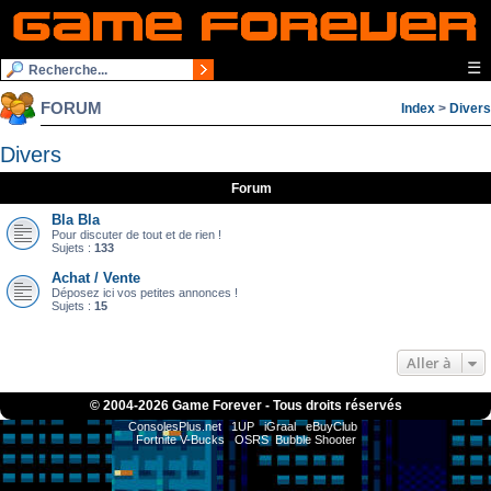
☰
FORUM
Index
>
Divers
Divers
Forum
Bla Bla
Pour discuter de tout et de rien !
Sujets :
133
Achat / Vente
Déposez ici vos petites annonces !
Sujets :
15
Aller à
© 2004-
2026 Game Forever - Tous droits réservés
ConsolesPlus.net
1UP
iGraal
eBuyClub
Fortnite V-Bucks
OSRS
Bubble Shooter