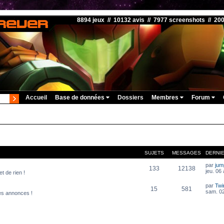
8894 jeux // 10132 avis // 7977 screenshots // 20
Accueil
Base de données
Dossiers
Membres
Forum
SUJETS
MESSAGES
DERNI
par
ju
133
12138
jeu. 06
t de rien !
par
Twi
15
581
sam. 02
es annonces !