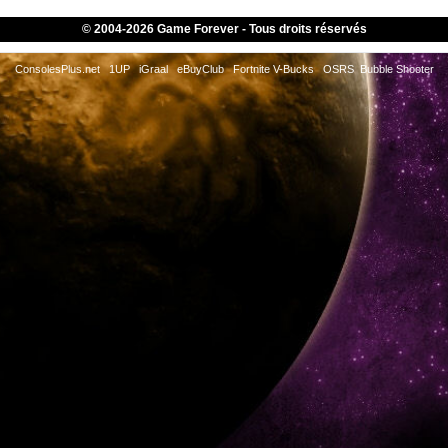
© 2004-
2026 Game Forever - Tous droits réservés
ConsolesPlus.net
1UP
iGraal
eBuyClub
Fortnite V-Bucks
OSRS
Bubble Shooter