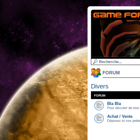
FORUM
Divers
FORUM
Bla Bla
Pour discuter de tout e
Achat / Vente
Déposez ici vos petit