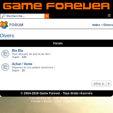
☰
FORUM
Index
>
Divers
Divers
Forum
Bla Bla
Pour discuter de tout et de rien !
Sujets :
133
Achat / Vente
Déposez ici vos petites annonces !
Sujets :
15
Aller à
© 2004-
2026 Game Forever - Tous droits réservés
ConsolesPlus.net
1UP
iGraal
eBuyClub
Fortnite V-Bucks
OSRS
Bubble Shooter