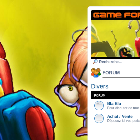
FORUM
Divers
FORUM
Bla Bla
Pour discuter de tout e
Achat / Vente
Déposez ici vos petit