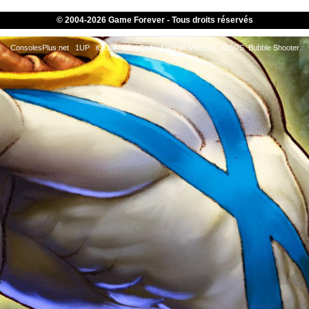
© 2004-
2026 Game Forever - Tous droits réservés
ConsolesPlus.net
1UP
iGraal
eBuyClub
Fortnite V-Bucks
OSRS
Bubble Shooter