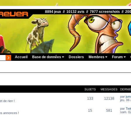
8894 jeux // 10132 avis // 7977 screenshots // 20
Accueil
Base de données
Dossiers
Membres
Forum
SUJETS
MESSAGES
DERNI
par
ju
133
12138
jeu. 06
t de rien !
par
Twi
15
581
sam. 02
es annonces !