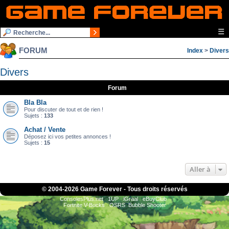
☰
FORUM
Index
>
Divers
Divers
Forum
Bla Bla
Pour discuter de tout et de rien !
Sujets :
133
Achat / Vente
Déposez ici vos petites annonces !
Sujets :
15
Aller à
© 2004-
2026 Game Forever - Tous droits réservés
ConsolesPlus.net
1UP
iGraal
eBuyClub
Fortnite V-Bucks
OSRS
Bubble Shooter