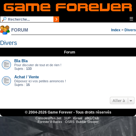
☰
FORUM
Index
>
Divers
Divers
Forum
Bla Bla
Pour discuter de tout et de rien !
Sujets :
133
Achat / Vente
Déposez ici vos petites annonces !
Sujets :
15
Aller à
© 2004-
2026 Game Forever - Tous droits réservés
ConsolesPlus.net
1UP
iGraal
eBuyClub
Fortnite V-Bucks
OSRS
Bubble Shooter