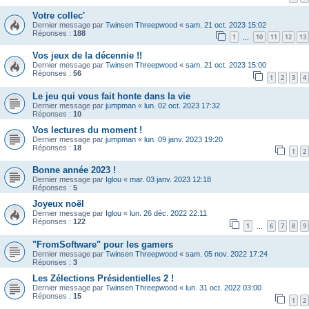
Votre collec'
Dernier message par
Twinsen Threepwood
«
sam. 21 oct. 2023 15:02
Réponses :
188
1
10
11
12
13
…
Vos jeux de la décennie !!
Dernier message par
Twinsen Threepwood
«
sam. 21 oct. 2023 15:00
Réponses :
56
1
2
3
4
Le jeu qui vous fait honte dans la vie
Dernier message par
jumpman
«
lun. 02 oct. 2023 17:32
Réponses :
10
Vos lectures du moment !
Dernier message par
jumpman
«
lun. 09 janv. 2023 19:20
Réponses :
18
1
2
Bonne année 2023 !
Dernier message par
Iglou
«
mar. 03 janv. 2023 12:18
Réponses :
5
Joyeux noël
Dernier message par
Iglou
«
lun. 26 déc. 2022 22:11
Réponses :
122
1
6
7
8
9
…
"FromSoftware" pour les gamers
Dernier message par
Twinsen Threepwood
«
sam. 05 nov. 2022 17:24
Réponses :
3
Les Zélections Présidentielles 2 !
Dernier message par
Twinsen Threepwood
«
lun. 31 oct. 2022 03:00
Réponses :
15
1
2