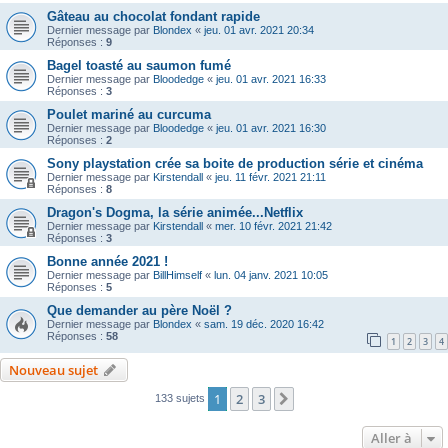
Gâteau au chocolat fondant rapide
Dernier message par
Blondex
«
jeu. 01 avr. 2021 20:34
Réponses :
9
Bagel toasté au saumon fumé
Dernier message par
Bloodedge
«
jeu. 01 avr. 2021 16:33
Réponses :
3
Poulet mariné au curcuma
Dernier message par
Bloodedge
«
jeu. 01 avr. 2021 16:30
Réponses :
2
Sony playstation crée sa boite de production série et cinéma
Dernier message par
Kirstendall
«
jeu. 11 févr. 2021 21:11
Réponses :
8
Dragon's Dogma, la série animée...Netflix
Dernier message par
Kirstendall
«
mer. 10 févr. 2021 21:42
Réponses :
3
Bonne année 2021 !
Dernier message par
BillHimself
«
lun. 04 janv. 2021 10:05
Réponses :
5
Que demander au père Noël ?
Dernier message par
Blondex
«
sam. 19 déc. 2020 16:42
Réponses :
58
1
2
3
4
Nouveau sujet
1
2
3
Suivante
133 sujets
Aller à