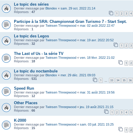
Le topic des séries
Dernier message par
Blondex
«
sam. 29 oct. 2022 21:14
Réponses :
47
1
2
3
4
Participe à la SRA: Championnat Gran Turismo 7 - Start Sept.
Dernier message par
Twinsen Threepwood
«
mar. 02 août 2022 22:47
Réponses :
1
Le topic des Legos
Dernier message par
Twinsen Threepwood
«
mar. 19 avr. 2022 20:52
Réponses :
32
1
2
3
The Last of Us - la série TV
Dernier message par
Twinsen Threepwood
«
ven. 18 févr. 2022 21:02
Réponses :
18
1
2
Le topic du noctambule
Dernier message par
Blondex
«
mer. 29 déc. 2021 09:03
Réponses :
531
1
33
34
35
36
…
Speed Run
Dernier message par
Twinsen Threepwood
«
mar. 31 août 2021 19:56
Réponses :
12
Other Places
Dernier message par
Twinsen Threepwood
«
jeu. 19 août 2021 21:15
Réponses :
66
1
2
3
4
5
K-2000
Dernier message par
Twinsen Threepwood
«
sam. 03 juil. 2021 15:25
Réponses :
15
1
2