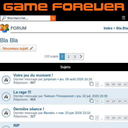
☰
FORUM
Index
>
Bla Bla
Bla Bla
Nouveau sujet
1
2
3
Suivante
133 sujets
Sujets
Votre jeu du moment !
Dernier message par
jumpman
«
jeu. 06 août 2026 16:16
Réponses :
907
1
58
59
60
61
…
La rage !!!
Dernier message par
Twinsen Threepwood
«
jeu. 02 juil. 2026 20:38
Réponses :
454
1
28
29
30
31
…
Dernière séance !
Dernier message par
Blondex
«
mar. 23 juin 2026 23:10
Réponses :
327
1
19
20
21
22
…
RIP