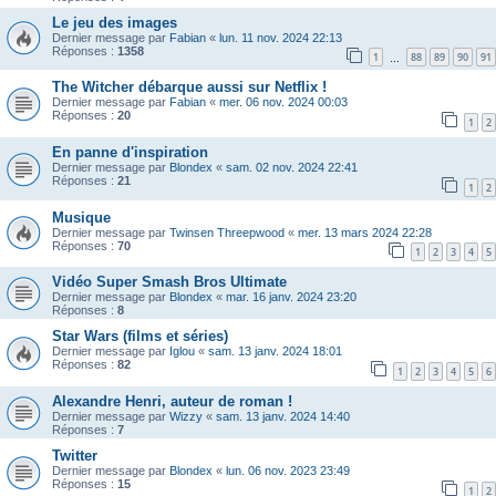
Le jeu des images
Dernier message par
Fabian
«
lun. 11 nov. 2024 22:13
Réponses :
1358
1
88
89
90
91
…
The Witcher débarque aussi sur Netflix !
Dernier message par
Fabian
«
mer. 06 nov. 2024 00:03
Réponses :
20
1
2
En panne d'inspiration
Dernier message par
Blondex
«
sam. 02 nov. 2024 22:41
Réponses :
21
1
2
Musique
Dernier message par
Twinsen Threepwood
«
mer. 13 mars 2024 22:28
Réponses :
70
1
2
3
4
5
Vidéo Super Smash Bros Ultimate
Dernier message par
Blondex
«
mar. 16 janv. 2024 23:20
Réponses :
8
Star Wars (films et séries)
Dernier message par
Iglou
«
sam. 13 janv. 2024 18:01
Réponses :
82
1
2
3
4
5
6
Alexandre Henri, auteur de roman !
Dernier message par
Wizzy
«
sam. 13 janv. 2024 14:40
Réponses :
7
Twitter
Dernier message par
Blondex
«
lun. 06 nov. 2023 23:49
Réponses :
15
1
2