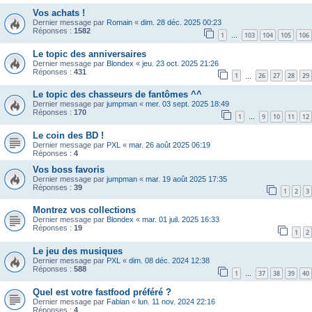
Vos achats !
Dernier message par
Romain
«
dim. 28 déc. 2025 00:23
Réponses :
1582
1
103
104
105
106
…
Le topic des anniversaires
Dernier message par
Blondex
«
jeu. 23 oct. 2025 21:26
Réponses :
431
1
26
27
28
29
…
Le topic des chasseurs de fantômes ^^
Dernier message par
jumpman
«
mer. 03 sept. 2025 18:49
Réponses :
170
1
9
10
11
12
…
Le coin des BD !
Dernier message par
PXL
«
mar. 26 août 2025 06:19
Réponses :
4
Vos boss favoris
Dernier message par
jumpman
«
mar. 19 août 2025 17:35
Réponses :
39
1
2
3
Montrez vos collections
Dernier message par
Blondex
«
mar. 01 juil. 2025 16:33
Réponses :
19
1
2
Le jeu des musiques
Dernier message par
PXL
«
dim. 08 déc. 2024 12:38
Réponses :
588
1
37
38
39
40
…
Quel est votre fastfood préféré ?
Dernier message par
Fabian
«
lun. 11 nov. 2024 22:16
Réponses :
4