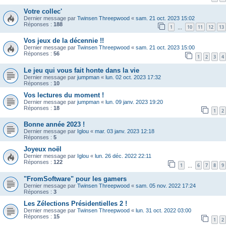
Votre collec'
Dernier message par
Twinsen Threepwood
«
sam. 21 oct. 2023 15:02
Réponses :
188
1
10
11
12
13
…
Vos jeux de la décennie !!
Dernier message par
Twinsen Threepwood
«
sam. 21 oct. 2023 15:00
Réponses :
56
1
2
3
4
Le jeu qui vous fait honte dans la vie
Dernier message par
jumpman
«
lun. 02 oct. 2023 17:32
Réponses :
10
Vos lectures du moment !
Dernier message par
jumpman
«
lun. 09 janv. 2023 19:20
Réponses :
18
1
2
Bonne année 2023 !
Dernier message par
Iglou
«
mar. 03 janv. 2023 12:18
Réponses :
5
Joyeux noël
Dernier message par
Iglou
«
lun. 26 déc. 2022 22:11
Réponses :
122
1
6
7
8
9
…
"FromSoftware" pour les gamers
Dernier message par
Twinsen Threepwood
«
sam. 05 nov. 2022 17:24
Réponses :
3
Les Zélections Présidentielles 2 !
Dernier message par
Twinsen Threepwood
«
lun. 31 oct. 2022 03:00
Réponses :
15
1
2