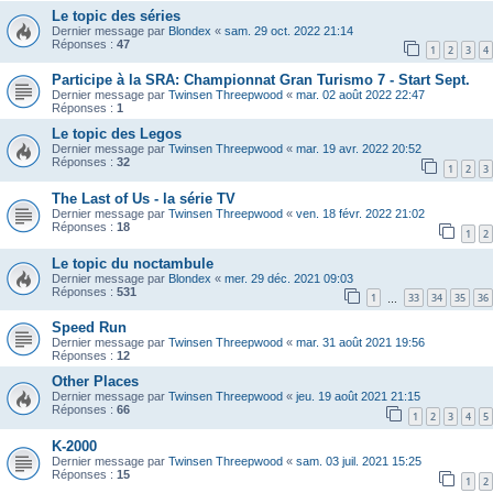
Le topic des séries
Dernier message par
Blondex
«
sam. 29 oct. 2022 21:14
Réponses :
47
1
2
3
4
Participe à la SRA: Championnat Gran Turismo 7 - Start Sept.
Dernier message par
Twinsen Threepwood
«
mar. 02 août 2022 22:47
Réponses :
1
Le topic des Legos
Dernier message par
Twinsen Threepwood
«
mar. 19 avr. 2022 20:52
Réponses :
32
1
2
3
The Last of Us - la série TV
Dernier message par
Twinsen Threepwood
«
ven. 18 févr. 2022 21:02
Réponses :
18
1
2
Le topic du noctambule
Dernier message par
Blondex
«
mer. 29 déc. 2021 09:03
Réponses :
531
1
33
34
35
36
…
Speed Run
Dernier message par
Twinsen Threepwood
«
mar. 31 août 2021 19:56
Réponses :
12
Other Places
Dernier message par
Twinsen Threepwood
«
jeu. 19 août 2021 21:15
Réponses :
66
1
2
3
4
5
K-2000
Dernier message par
Twinsen Threepwood
«
sam. 03 juil. 2021 15:25
Réponses :
15
1
2