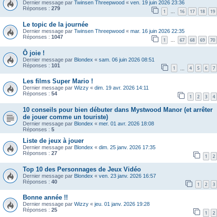
Dernier message par
Twinsen Threepwood
«
ven. 19 juin 2026 23:36
Réponses :
279
1
16
17
18
19
…
Le topic de la journée
Dernier message par
Twinsen Threepwood
«
mar. 16 juin 2026 22:35
Réponses :
1047
1
67
68
69
70
…
Ô joie !
Dernier message par
Blondex
«
sam. 06 juin 2026 08:51
Réponses :
101
1
4
5
6
7
…
Les films Super Mario !
Dernier message par
Wizzy
«
dim. 19 avr. 2026 14:11
Réponses :
54
1
2
3
4
10 conseils pour bien débuter dans Mystwood Manor (et arrêter
de jouer comme un touriste)
Dernier message par
Blondex
«
mer. 01 avr. 2026 18:08
Réponses :
5
Liste de jeux à jouer
Dernier message par
Blondex
«
dim. 25 janv. 2026 17:35
Réponses :
27
1
2
Top 10 des Personnages de Jeux Vidéo
Dernier message par
Blondex
«
ven. 23 janv. 2026 16:57
Réponses :
40
1
2
3
Bonne année !!
Dernier message par
Wizzy
«
jeu. 01 janv. 2026 19:28
Réponses :
25
1
2