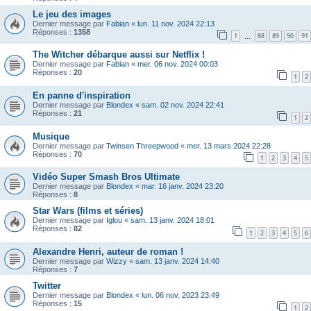
Le jeu des images
Dernier message par
Fabian
«
lun. 11 nov. 2024 22:13
Réponses :
1358
1
88
89
90
91
…
The Witcher débarque aussi sur Netflix !
Dernier message par
Fabian
«
mer. 06 nov. 2024 00:03
Réponses :
20
1
2
En panne d'inspiration
Dernier message par
Blondex
«
sam. 02 nov. 2024 22:41
Réponses :
21
1
2
Musique
Dernier message par
Twinsen Threepwood
«
mer. 13 mars 2024 22:28
Réponses :
70
1
2
3
4
5
Vidéo Super Smash Bros Ultimate
Dernier message par
Blondex
«
mar. 16 janv. 2024 23:20
Réponses :
8
Star Wars (films et séries)
Dernier message par
Iglou
«
sam. 13 janv. 2024 18:01
Réponses :
82
1
2
3
4
5
6
Alexandre Henri, auteur de roman !
Dernier message par
Wizzy
«
sam. 13 janv. 2024 14:40
Réponses :
7
Twitter
Dernier message par
Blondex
«
lun. 06 nov. 2023 23:49
Réponses :
15
1
2