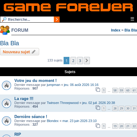
☰
FORUM
Index
>
Bla Bla
Bla Bla
Nouveau sujet
1
2
3
Suivante
133 sujets
Sujets
Votre jeu du moment !
Dernier message par
jumpman
«
jeu. 06 août 2026 16:16
Réponses :
907
1
58
59
60
61
…
La rage !!!
Dernier message par
Twinsen Threepwood
«
jeu. 02 juil. 2026 20:38
Réponses :
454
1
28
29
30
31
…
Dernière séance !
Dernier message par
Blondex
«
mar. 23 juin 2026 23:10
Réponses :
327
1
19
20
21
22
…
RIP