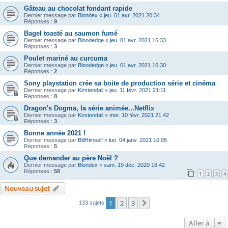
Gâteau au chocolat fondant rapide
Dernier message par
Blondex
«
jeu. 01 avr. 2021 20:34
Réponses :
9
Bagel toasté au saumon fumé
Dernier message par
Bloodedge
«
jeu. 01 avr. 2021 16:33
Réponses :
3
Poulet mariné au curcuma
Dernier message par
Bloodedge
«
jeu. 01 avr. 2021 16:30
Réponses :
2
Sony playstation crée sa boite de production série et cinéma
Dernier message par
Kirstendall
«
jeu. 11 févr. 2021 21:11
Réponses :
8
Dragon's Dogma, la série animée...Netflix
Dernier message par
Kirstendall
«
mer. 10 févr. 2021 21:42
Réponses :
3
Bonne année 2021 !
Dernier message par
BillHimself
«
lun. 04 janv. 2021 10:05
Réponses :
5
Que demander au père Noël ?
Dernier message par
Blondex
«
sam. 19 déc. 2020 16:42
Réponses :
58
1
2
3
4
Nouveau sujet
1
2
3
Suivante
133 sujets
Aller à