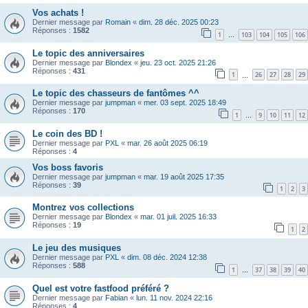
Vos achats !
Dernier message par
Romain
«
dim. 28 déc. 2025 00:23
Réponses :
1582
1
103
104
105
106
…
Le topic des anniversaires
Dernier message par
Blondex
«
jeu. 23 oct. 2025 21:26
Réponses :
431
1
26
27
28
29
…
Le topic des chasseurs de fantômes ^^
Dernier message par
jumpman
«
mer. 03 sept. 2025 18:49
Réponses :
170
1
9
10
11
12
…
Le coin des BD !
Dernier message par
PXL
«
mar. 26 août 2025 06:19
Réponses :
4
Vos boss favoris
Dernier message par
jumpman
«
mar. 19 août 2025 17:35
Réponses :
39
1
2
3
Montrez vos collections
Dernier message par
Blondex
«
mar. 01 juil. 2025 16:33
Réponses :
19
1
2
Le jeu des musiques
Dernier message par
PXL
«
dim. 08 déc. 2024 12:38
Réponses :
588
1
37
38
39
40
…
Quel est votre fastfood préféré ?
Dernier message par
Fabian
«
lun. 11 nov. 2024 22:16
Réponses :
4