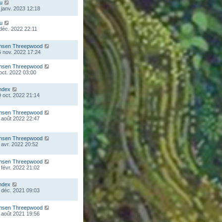
ou
 janv. 2023 12:18
ou
 déc. 2022 22:11
nsen Threepwood
 nov. 2022 17:24
nsen Threepwood
 oct. 2022 03:00
ndex
 oct. 2022 21:14
nsen Threepwood
 août 2022 22:47
nsen Threepwood
 avr. 2022 20:52
nsen Threepwood
 févr. 2022 21:02
ndex
 déc. 2021 09:03
nsen Threepwood
 août 2021 19:56