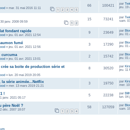
par
Twi
66
100421
jeu. 19
wood
»
mar. 31 mai 2016 11:11
1
2
3
4
5
par
Twi
15
73241
sam. 03
 30 janv. 2008 09:59
1
2
at fondant rapide
par
Blo
9
23649
jeu. 01
wood
»
jeu. 01 avr. 2021 12:54
 saumon fumé
par
Blo
3
17290
jeu. 01
wood
»
jeu. 01 avr. 2021 12:56
u curcuma
par
Blo
2
15742
jeu. 01
wood
»
jeu. 01 avr. 2021 13:01
crée sa boite de production série et
par
Kir
8
30520
jeu. 11 
wood
»
lun. 20 mai 2019 20:05
la série animée...Netflix
par
Kir
3
19750
mer. 10
wood
»
mer. 13 mars 2019 21:21
1 !
par
Bill
5
22238
lun. 04
1 janv. 2021 05:17
 père Noël ?
par
Blo
58
127059
sam. 19
12 déc. 2007 18:07
1
2
3
4
rum