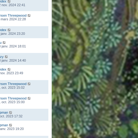
ndex
 nov. 2024 22:41
nsen Threepwood
 mars 2024 22:28
ndex
 janv. 2024 23:20
ou
 janv. 2024 18:01
zy
 janv. 2024 14:40
ndex
 nov. 2023 23:49
nsen Threepwood
 oct. 2023 15:02
nsen Threepwood
 oct. 2023 15:00
mpman
 oct. 2023 17:32
mpman
 janv. 2023 19:20