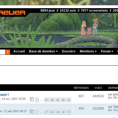
8894 jeux // 10132 avis // 7977 screenshots // 20
Accueil
Base de données
Dossiers
Membres
Forum
RÉPONSES
VUES
DERNI
ment !
par
ju
907
444524
jeu. 06
. 14 oct. 2007 19:56
1
57
58
59
60
61
…
par
Twi
454
321928
jeu. 02 
im. 17 juin 2007 09:27
1
27
28
29
30
31
…