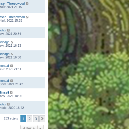
nsen Threepwood
 août 2021 21:15
nsen Threepwood
 juil. 2021 15:25
ndex
 avr. 2021 20:34
odedge
 avr. 2021 16:33
odedge
 avr. 2021 16:30
stendall
févr. 2021 21:11
stendall
 févr. 2021 21:42
Himself
 janv. 2021 10:05
ndex
 déc. 2020 16:42
1
2
3
Suivante
133 sujets
Aller à