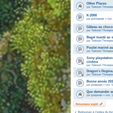
Other Places
par
Twinsen Threep
K-2000
par
portnawak
»
mer.
Gâteau au chocol
par
Twinsen Threep
Bagel toasté au
par
Twinsen Threep
Poulet mariné a
par
Twinsen Threep
Sony playstation 
cinéma
par
Twinsen Threep
Dragon's Dogma, 
par
Twinsen Threep
Bonne année 202
par
jumpman
»
ven. 0
Que demander au
par
jumpman
»
mer. 
Nouveau sujet
Retourner à l’index du fo