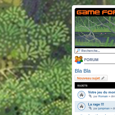
FORUM
Bla Bla
Nouveau sujet
SUJETS
Votre jeu du mo
par
Romain
»
dim
La rage !!!
par
jumpman
»
d