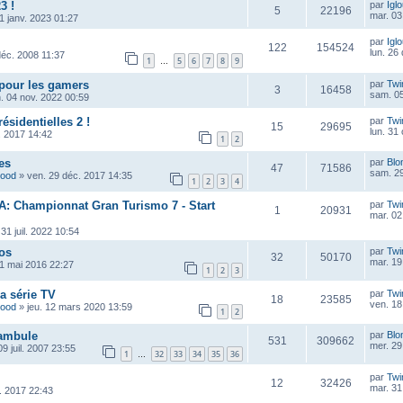
3 !
par
Igl
5
22196
mar. 03
1 janv. 2023 01:27
par
Igl
122
154524
lun. 26
déc. 2008 11:37
1
5
6
7
8
9
…
pour les gamers
par
Twi
3
16458
sam. 05
. 04 nov. 2022 00:59
ésidentielles 2 !
par
Twi
15
29695
lun. 31
. 2017 14:42
1
2
es
par
Blo
47
71586
sam. 29
wood
»
ven. 29 déc. 2017 14:35
1
2
3
4
RA: Championnat Gran Turismo 7 - Start
par
Twi
1
20931
mar. 02
 31 juil. 2022 10:54
os
par
Twi
32
50170
mar. 19
01 mai 2016 22:27
1
2
3
la série TV
par
Twi
18
23585
ven. 18
wood
»
jeu. 12 mars 2020 13:59
1
2
tambule
par
Blo
531
309662
mer. 29
09 juil. 2007 23:55
1
32
33
34
35
36
…
par
Twi
12
32426
mar. 31
l. 2017 22:43