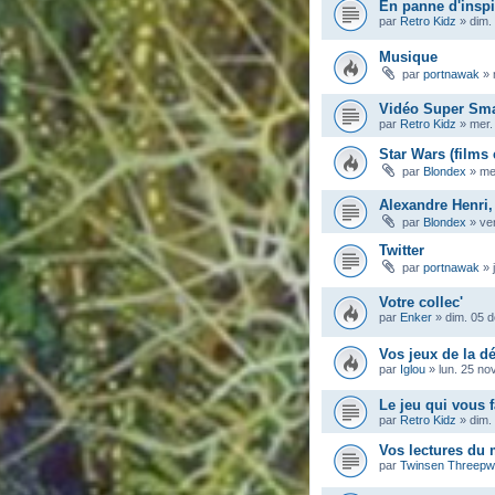
En panne d'inspi
par
Retro Kidz
»
dim.
Musique
par
portnawak
»
Vidéo Super Sma
par
Retro Kidz
»
mer.
Star Wars (films 
par
Blondex
»
me
Alexandre Henri,
par
Blondex
»
ve
Twitter
par
portnawak
»
Votre collec'
par
Enker
»
dim. 05 
Vos jeux de la dé
par
Iglou
»
lun. 25 no
Le jeu qui vous f
par
Retro Kidz
»
dim.
Vos lectures du
par
Twinsen Threep