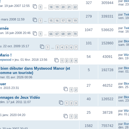
!
par
Blo
327
305944
mar. 23
ar. 19 juin 2007 12:55
1
18
19
20
21
22
…
par
Twi
279
339331
ven. 19
6 mars 2008 11:59
1
15
16
17
18
19
…
urnée
par
Twi
1047
536620
mar. 16
lun. 16 juin 2008 20:46
1
66
67
68
69
70
…
par
Blo
101
152860
sam. 06
eu. 22 oct. 2009 15:17
1
3
4
5
6
7
…
Mario !
par
Wiz
54
43091
dim. 19
eepwood
»
jeu. 01 févr. 2018 13:56
1
2
3
4
r bien débuter dans Mystwood Manor (et
par
Blo
5
192728
mer. 01
 comme un touriste)
mer. 01 avr. 2026 00:06
ouer
par
Blo
27
46252
dim. 25
ct. 2015 23:31
1
2
onnages de Jeux Vidéo
par
Blo
40
126522
ven. 23
dim. 17 juil. 2011 11:07
1
2
3
par
Wiz
25
38728
jeu. 01
1 janv. 2020 04:20
1
2
par
Ro
1582
755742
dim. 28
. 20 juin 2007 20:43