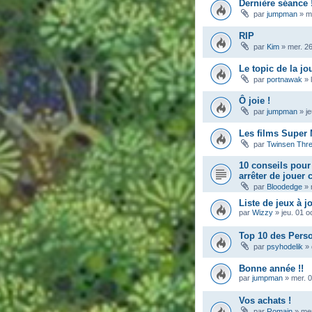
Dernière séance 
par
jumpman
»
m
RIP
par
Kim
»
mer. 2
Le topic de la jo
par
portnawak
»
Ô joie !
par
jumpman
»
j
Les films Super 
par
Twinsen Thr
10 conseils pou
arrêter de jouer
par
Bloodedge
»
Liste de jeux à j
par
Wizzy
»
jeu. 01 o
Top 10 des Pers
par
psyhodelik
»
Bonne année !!
par
jumpman
»
mer. 0
Vos achats !
par
Romain
»
mer