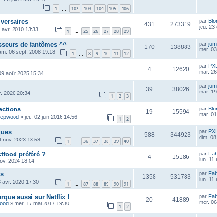
1
102
103
104
105
106
…
iversaires
par
Blo
431
273319
jeu. 23
 avr. 2010 13:33
1
25
26
27
28
29
…
asseurs de fantômes ^^
par
ju
170
138883
mer. 03
am. 06 sept. 2008 19:18
1
8
9
10
11
12
…
par
PX
4
12620
mar. 26
09 août 2025 15:34
par
ju
39
38026
mar. 19
vr. 2020 20:34
1
2
3
ections
par
Blo
19
15594
mar. 01 
eepwood
»
jeu. 02 juin 2016 14:56
1
2
ques
par
PX
588
344923
dim. 08
4 nov. 2023 13:58
1
36
37
38
39
40
…
stfood préféré ?
par
Fab
4
15186
lun. 11
nov. 2024 18:04
es
par
Fab
1358
531783
lun. 11
3 avr. 2020 17:30
1
87
88
89
90
91
…
rque aussi sur Netflix !
par
Fab
20
41889
mer. 06
wood
»
mer. 17 mai 2017 19:30
1
2