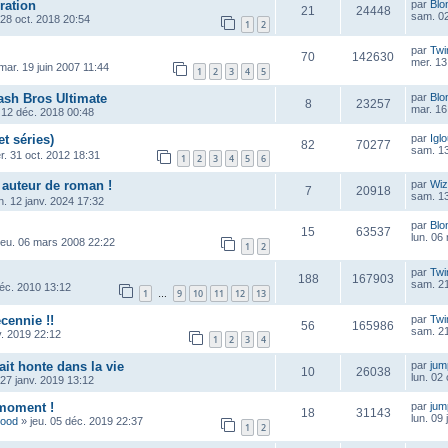
ration
par
Blo
21
24448
sam. 02
 28 oct. 2018 20:54
1
2
par
Twi
70
142630
mer. 13
mar. 19 juin 2007 11:44
1
2
3
4
5
sh Bros Ultimate
par
Blo
8
23257
mar. 16
 12 déc. 2018 00:48
et séries)
par
Igl
82
70277
sam. 13
r. 31 oct. 2012 18:31
1
2
3
4
5
6
 auteur de roman !
par
Wiz
7
20918
sam. 13
n. 12 janv. 2024 17:32
par
Blo
15
63537
lun. 06
jeu. 06 mars 2008 22:22
1
2
par
Twi
188
167903
sam. 21
déc. 2010 13:12
1
9
10
11
12
13
…
cennie !!
par
Twi
56
165986
sam. 21
v. 2019 22:12
1
2
3
4
ait honte dans la vie
par
ju
10
26038
lun. 02
 27 janv. 2019 13:12
 moment !
par
ju
18
31143
lun. 09
wood
»
jeu. 05 déc. 2019 22:37
1
2