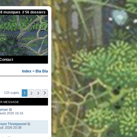
08 musiques // 56 dossiers
Contact
Index
>
Bla Bla
1
2
3
Suivante
133 sujets
ER MESSAGE
mpman
 août 2026 16:16
nsen Threepwood
juil. 2026 20:38