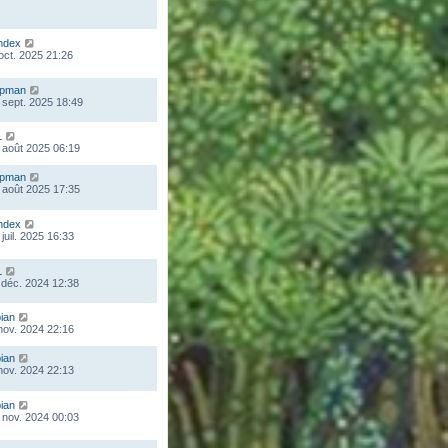
ndex
 oct. 2025 21:26
mpman
 sept. 2025 18:49
L
 août 2025 06:19
mpman
 août 2025 17:35
ndex
juil. 2025 16:33
L
 déc. 2024 12:38
ian
 nov. 2024 22:16
ian
 nov. 2024 22:13
ian
 nov. 2024 00:03