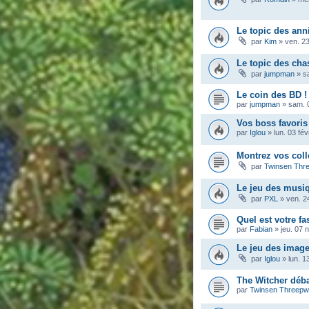
Le topic des ann
par
Kim
»
ven. 23
Le topic des ch
par
jumpman
»
s
Le coin des BD !
par
jumpman
»
sam. 
Vos boss favoris
par
Iglou
»
lun. 03 fé
Montrez vos coll
par
Twinsen Thr
Le jeu des musi
par
PXL
»
ven. 2
Quel est votre fa
par
Fabian
»
jeu. 07 
Le jeu des imag
par
Iglou
»
lun. 1
The Witcher déba
par
Twinsen Threep