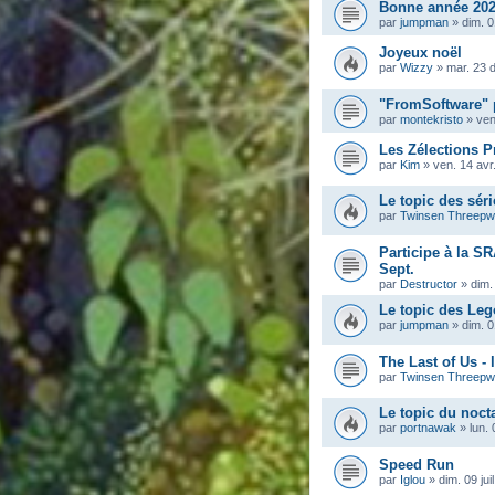
Bonne année 202
par
jumpman
»
dim. 0
Joyeux noël
par
Wizzy
»
mar. 23 
"FromSoftware" 
par
montekristo
»
ven
Les Zélections Pr
par
Kim
»
ven. 14 avr
Le topic des séri
par
Twinsen Threep
Participe à la S
Sept.
par
Destructor
»
dim.
Le topic des Leg
par
jumpman
»
dim. 
The Last of Us - 
par
Twinsen Threep
Le topic du noc
par
portnawak
»
lun. 
Speed Run
par
Iglou
»
dim. 09 jui