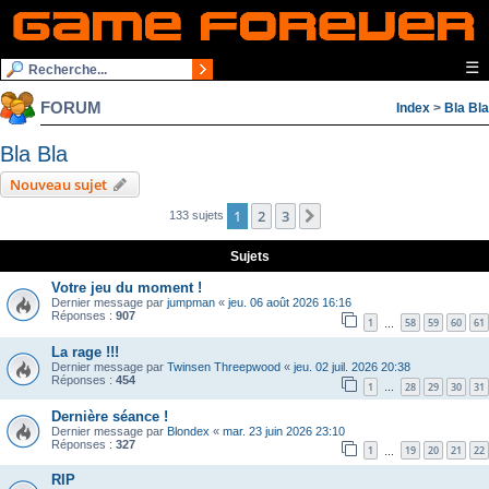
☰
FORUM
Index
>
Bla Bla
Bla Bla
Nouveau sujet
1
2
3
Suivante
133 sujets
Sujets
Votre jeu du moment !
Dernier message par
jumpman
«
jeu. 06 août 2026 16:16
Réponses :
907
1
58
59
60
61
…
La rage !!!
Dernier message par
Twinsen Threepwood
«
jeu. 02 juil. 2026 20:38
Réponses :
454
1
28
29
30
31
…
Dernière séance !
Dernier message par
Blondex
«
mar. 23 juin 2026 23:10
Réponses :
327
1
19
20
21
22
…
RIP