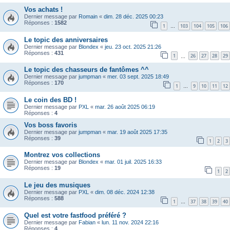
Vos achats !
Dernier message par
Romain
«
dim. 28 déc. 2025 00:23
Réponses :
1582
1
103
104
105
106
…
Le topic des anniversaires
Dernier message par
Blondex
«
jeu. 23 oct. 2025 21:26
Réponses :
431
1
26
27
28
29
…
Le topic des chasseurs de fantômes ^^
Dernier message par
jumpman
«
mer. 03 sept. 2025 18:49
Réponses :
170
1
9
10
11
12
…
Le coin des BD !
Dernier message par
PXL
«
mar. 26 août 2025 06:19
Réponses :
4
Vos boss favoris
Dernier message par
jumpman
«
mar. 19 août 2025 17:35
Réponses :
39
1
2
3
Montrez vos collections
Dernier message par
Blondex
«
mar. 01 juil. 2025 16:33
Réponses :
19
1
2
Le jeu des musiques
Dernier message par
PXL
«
dim. 08 déc. 2024 12:38
Réponses :
588
1
37
38
39
40
…
Quel est votre fastfood préféré ?
Dernier message par
Fabian
«
lun. 11 nov. 2024 22:16
Réponses :
4