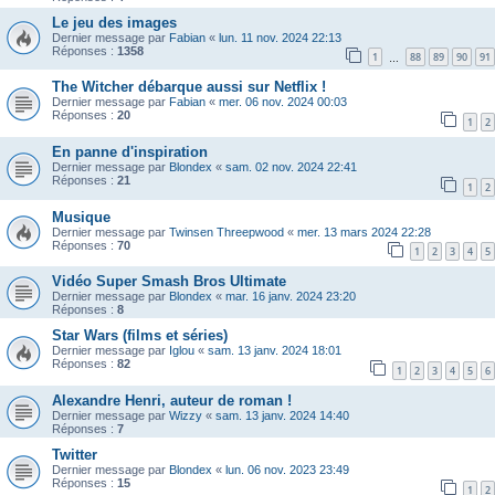
Le jeu des images
Dernier message par
Fabian
«
lun. 11 nov. 2024 22:13
Réponses :
1358
1
88
89
90
91
…
The Witcher débarque aussi sur Netflix !
Dernier message par
Fabian
«
mer. 06 nov. 2024 00:03
Réponses :
20
1
2
En panne d'inspiration
Dernier message par
Blondex
«
sam. 02 nov. 2024 22:41
Réponses :
21
1
2
Musique
Dernier message par
Twinsen Threepwood
«
mer. 13 mars 2024 22:28
Réponses :
70
1
2
3
4
5
Vidéo Super Smash Bros Ultimate
Dernier message par
Blondex
«
mar. 16 janv. 2024 23:20
Réponses :
8
Star Wars (films et séries)
Dernier message par
Iglou
«
sam. 13 janv. 2024 18:01
Réponses :
82
1
2
3
4
5
6
Alexandre Henri, auteur de roman !
Dernier message par
Wizzy
«
sam. 13 janv. 2024 14:40
Réponses :
7
Twitter
Dernier message par
Blondex
«
lun. 06 nov. 2023 23:49
Réponses :
15
1
2