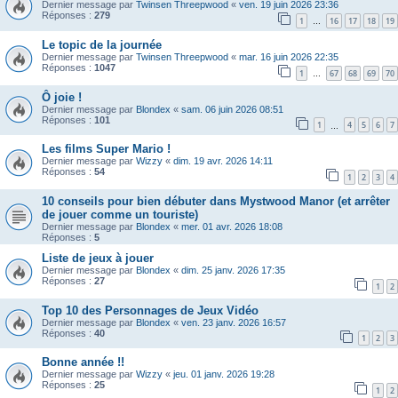
Dernier message par
Twinsen Threepwood
«
ven. 19 juin 2026 23:36
Réponses :
279
1
16
17
18
19
…
Le topic de la journée
Dernier message par
Twinsen Threepwood
«
mar. 16 juin 2026 22:35
Réponses :
1047
1
67
68
69
70
…
Ô joie !
Dernier message par
Blondex
«
sam. 06 juin 2026 08:51
Réponses :
101
1
4
5
6
7
…
Les films Super Mario !
Dernier message par
Wizzy
«
dim. 19 avr. 2026 14:11
Réponses :
54
1
2
3
4
10 conseils pour bien débuter dans Mystwood Manor (et arrêter
de jouer comme un touriste)
Dernier message par
Blondex
«
mer. 01 avr. 2026 18:08
Réponses :
5
Liste de jeux à jouer
Dernier message par
Blondex
«
dim. 25 janv. 2026 17:35
Réponses :
27
1
2
Top 10 des Personnages de Jeux Vidéo
Dernier message par
Blondex
«
ven. 23 janv. 2026 16:57
Réponses :
40
1
2
3
Bonne année !!
Dernier message par
Wizzy
«
jeu. 01 janv. 2026 19:28
Réponses :
25
1
2