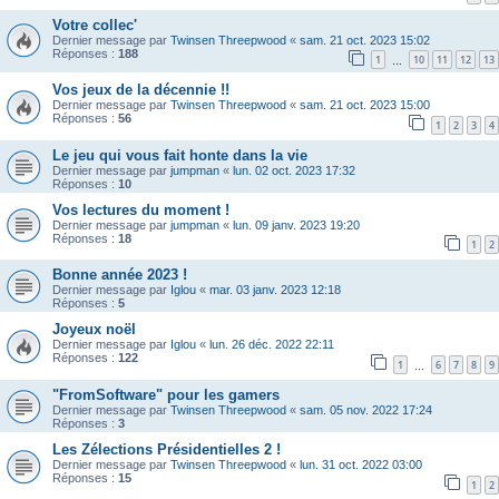
Votre collec'
Dernier message par
Twinsen Threepwood
«
sam. 21 oct. 2023 15:02
Réponses :
188
1
10
11
12
13
…
Vos jeux de la décennie !!
Dernier message par
Twinsen Threepwood
«
sam. 21 oct. 2023 15:00
Réponses :
56
1
2
3
4
Le jeu qui vous fait honte dans la vie
Dernier message par
jumpman
«
lun. 02 oct. 2023 17:32
Réponses :
10
Vos lectures du moment !
Dernier message par
jumpman
«
lun. 09 janv. 2023 19:20
Réponses :
18
1
2
Bonne année 2023 !
Dernier message par
Iglou
«
mar. 03 janv. 2023 12:18
Réponses :
5
Joyeux noël
Dernier message par
Iglou
«
lun. 26 déc. 2022 22:11
Réponses :
122
1
6
7
8
9
…
"FromSoftware" pour les gamers
Dernier message par
Twinsen Threepwood
«
sam. 05 nov. 2022 17:24
Réponses :
3
Les Zélections Présidentielles 2 !
Dernier message par
Twinsen Threepwood
«
lun. 31 oct. 2022 03:00
Réponses :
15
1
2