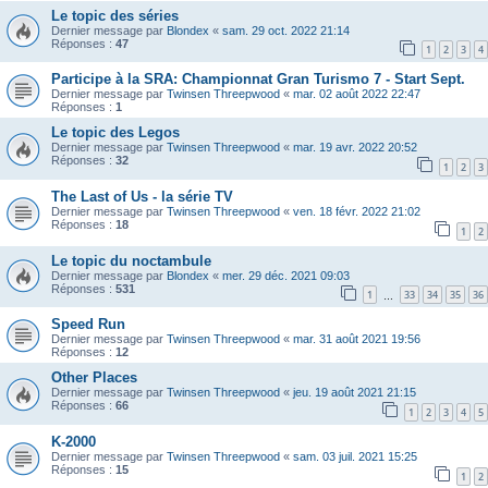
Le topic des séries
Dernier message par
Blondex
«
sam. 29 oct. 2022 21:14
Réponses :
47
1
2
3
4
Participe à la SRA: Championnat Gran Turismo 7 - Start Sept.
Dernier message par
Twinsen Threepwood
«
mar. 02 août 2022 22:47
Réponses :
1
Le topic des Legos
Dernier message par
Twinsen Threepwood
«
mar. 19 avr. 2022 20:52
Réponses :
32
1
2
3
The Last of Us - la série TV
Dernier message par
Twinsen Threepwood
«
ven. 18 févr. 2022 21:02
Réponses :
18
1
2
Le topic du noctambule
Dernier message par
Blondex
«
mer. 29 déc. 2021 09:03
Réponses :
531
1
33
34
35
36
…
Speed Run
Dernier message par
Twinsen Threepwood
«
mar. 31 août 2021 19:56
Réponses :
12
Other Places
Dernier message par
Twinsen Threepwood
«
jeu. 19 août 2021 21:15
Réponses :
66
1
2
3
4
5
K-2000
Dernier message par
Twinsen Threepwood
«
sam. 03 juil. 2021 15:25
Réponses :
15
1
2