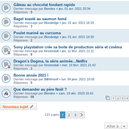
Gâteau au chocolat fondant rapide
Dernier message par
Blondex
«
jeu. 01 avr. 2021 20:34
Réponses :
9
Bagel toasté au saumon fumé
Dernier message par
Bloodedge
«
jeu. 01 avr. 2021 16:33
Réponses :
3
Poulet mariné au curcuma
Dernier message par
Bloodedge
«
jeu. 01 avr. 2021 16:30
Réponses :
2
Sony playstation crée sa boite de production série et cinéma
Dernier message par
Kirstendall
«
jeu. 11 févr. 2021 21:11
Réponses :
8
Dragon's Dogma, la série animée...Netflix
Dernier message par
Kirstendall
«
mer. 10 févr. 2021 21:42
Réponses :
3
Bonne année 2021 !
Dernier message par
BillHimself
«
lun. 04 janv. 2021 10:05
Réponses :
5
Que demander au père Noël ?
Dernier message par
Blondex
«
sam. 19 déc. 2020 16:42
Réponses :
58
1
2
3
4
Nouveau sujet
1
2
3
Suivante
133 sujets
Aller à