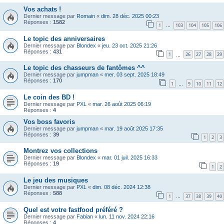
Vos achats !
Dernier message par
Romain
«
dim. 28 déc. 2025 00:23
Réponses :
1582
1
103
104
105
106
…
Le topic des anniversaires
Dernier message par
Blondex
«
jeu. 23 oct. 2025 21:26
Réponses :
431
1
26
27
28
29
…
Le topic des chasseurs de fantômes ^^
Dernier message par
jumpman
«
mer. 03 sept. 2025 18:49
Réponses :
170
1
9
10
11
12
…
Le coin des BD !
Dernier message par
PXL
«
mar. 26 août 2025 06:19
Réponses :
4
Vos boss favoris
Dernier message par
jumpman
«
mar. 19 août 2025 17:35
Réponses :
39
1
2
3
Montrez vos collections
Dernier message par
Blondex
«
mar. 01 juil. 2025 16:33
Réponses :
19
1
2
Le jeu des musiques
Dernier message par
PXL
«
dim. 08 déc. 2024 12:38
Réponses :
588
1
37
38
39
40
…
Quel est votre fastfood préféré ?
Dernier message par
Fabian
«
lun. 11 nov. 2024 22:16
Réponses :
4