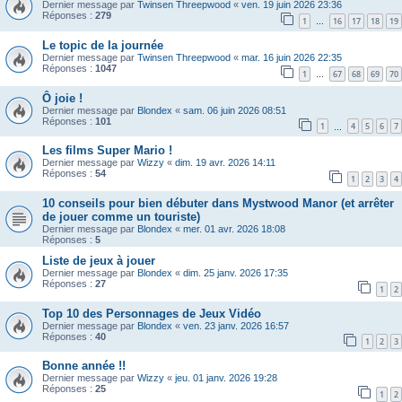
Dernier message par
Twinsen Threepwood
«
ven. 19 juin 2026 23:36
Réponses :
279
1
16
17
18
19
…
Le topic de la journée
Dernier message par
Twinsen Threepwood
«
mar. 16 juin 2026 22:35
Réponses :
1047
1
67
68
69
70
…
Ô joie !
Dernier message par
Blondex
«
sam. 06 juin 2026 08:51
Réponses :
101
1
4
5
6
7
…
Les films Super Mario !
Dernier message par
Wizzy
«
dim. 19 avr. 2026 14:11
Réponses :
54
1
2
3
4
10 conseils pour bien débuter dans Mystwood Manor (et arrêter
de jouer comme un touriste)
Dernier message par
Blondex
«
mer. 01 avr. 2026 18:08
Réponses :
5
Liste de jeux à jouer
Dernier message par
Blondex
«
dim. 25 janv. 2026 17:35
Réponses :
27
1
2
Top 10 des Personnages de Jeux Vidéo
Dernier message par
Blondex
«
ven. 23 janv. 2026 16:57
Réponses :
40
1
2
3
Bonne année !!
Dernier message par
Wizzy
«
jeu. 01 janv. 2026 19:28
Réponses :
25
1
2