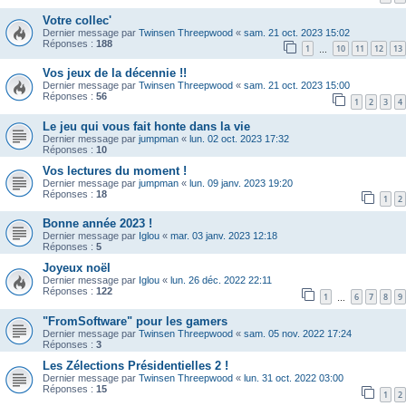
Votre collec'
Dernier message par
Twinsen Threepwood
«
sam. 21 oct. 2023 15:02
Réponses :
188
1
10
11
12
13
…
Vos jeux de la décennie !!
Dernier message par
Twinsen Threepwood
«
sam. 21 oct. 2023 15:00
Réponses :
56
1
2
3
4
Le jeu qui vous fait honte dans la vie
Dernier message par
jumpman
«
lun. 02 oct. 2023 17:32
Réponses :
10
Vos lectures du moment !
Dernier message par
jumpman
«
lun. 09 janv. 2023 19:20
Réponses :
18
1
2
Bonne année 2023 !
Dernier message par
Iglou
«
mar. 03 janv. 2023 12:18
Réponses :
5
Joyeux noël
Dernier message par
Iglou
«
lun. 26 déc. 2022 22:11
Réponses :
122
1
6
7
8
9
…
"FromSoftware" pour les gamers
Dernier message par
Twinsen Threepwood
«
sam. 05 nov. 2022 17:24
Réponses :
3
Les Zélections Présidentielles 2 !
Dernier message par
Twinsen Threepwood
«
lun. 31 oct. 2022 03:00
Réponses :
15
1
2