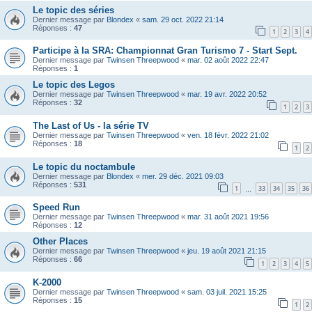
Le topic des séries
Dernier message par
Blondex
«
sam. 29 oct. 2022 21:14
Réponses :
47
1
2
3
4
Participe à la SRA: Championnat Gran Turismo 7 - Start Sept.
Dernier message par
Twinsen Threepwood
«
mar. 02 août 2022 22:47
Réponses :
1
Le topic des Legos
Dernier message par
Twinsen Threepwood
«
mar. 19 avr. 2022 20:52
Réponses :
32
1
2
3
The Last of Us - la série TV
Dernier message par
Twinsen Threepwood
«
ven. 18 févr. 2022 21:02
Réponses :
18
1
2
Le topic du noctambule
Dernier message par
Blondex
«
mer. 29 déc. 2021 09:03
Réponses :
531
1
33
34
35
36
…
Speed Run
Dernier message par
Twinsen Threepwood
«
mar. 31 août 2021 19:56
Réponses :
12
Other Places
Dernier message par
Twinsen Threepwood
«
jeu. 19 août 2021 21:15
Réponses :
66
1
2
3
4
5
K-2000
Dernier message par
Twinsen Threepwood
«
sam. 03 juil. 2021 15:25
Réponses :
15
1
2