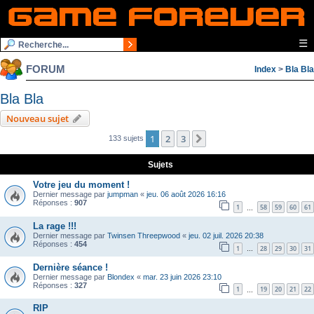
☰
FORUM
Index
>
Bla Bla
Bla Bla
Nouveau sujet
1
2
3
Suivante
133 sujets
Sujets
Votre jeu du moment !
Dernier message par
jumpman
«
jeu. 06 août 2026 16:16
Réponses :
907
1
58
59
60
61
…
La rage !!!
Dernier message par
Twinsen Threepwood
«
jeu. 02 juil. 2026 20:38
Réponses :
454
1
28
29
30
31
…
Dernière séance !
Dernier message par
Blondex
«
mar. 23 juin 2026 23:10
Réponses :
327
1
19
20
21
22
…
RIP