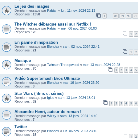
Le jeu des images
Dernier message par
Fabian
«
lun. 11 nov. 2024 22:13
Réponses :
1358
1
88
89
90
91
…
The Witcher débarque aussi sur Netflix !
Dernier message par
Fabian
«
mer. 06 nov. 2024 00:03
Réponses :
20
1
2
En panne d'inspiration
Dernier message par
Blondex
«
sam. 02 nov. 2024 22:41
Réponses :
21
1
2
Musique
Dernier message par
Twinsen Threepwood
«
mer. 13 mars 2024 22:28
Réponses :
70
1
2
3
4
5
Vidéo Super Smash Bros Ultimate
Dernier message par
Blondex
«
mar. 16 janv. 2024 23:20
Réponses :
8
Star Wars (films et séries)
Dernier message par
Iglou
«
sam. 13 janv. 2024 18:01
Réponses :
82
1
2
3
4
5
6
Alexandre Henri, auteur de roman !
Dernier message par
Wizzy
«
sam. 13 janv. 2024 14:40
Réponses :
7
Twitter
Dernier message par
Blondex
«
lun. 06 nov. 2023 23:49
Réponses :
15
1
2