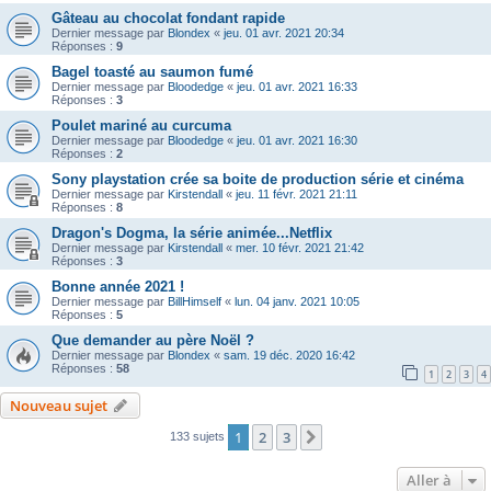
Gâteau au chocolat fondant rapide
Dernier message par
Blondex
«
jeu. 01 avr. 2021 20:34
Réponses :
9
Bagel toasté au saumon fumé
Dernier message par
Bloodedge
«
jeu. 01 avr. 2021 16:33
Réponses :
3
Poulet mariné au curcuma
Dernier message par
Bloodedge
«
jeu. 01 avr. 2021 16:30
Réponses :
2
Sony playstation crée sa boite de production série et cinéma
Dernier message par
Kirstendall
«
jeu. 11 févr. 2021 21:11
Réponses :
8
Dragon's Dogma, la série animée...Netflix
Dernier message par
Kirstendall
«
mer. 10 févr. 2021 21:42
Réponses :
3
Bonne année 2021 !
Dernier message par
BillHimself
«
lun. 04 janv. 2021 10:05
Réponses :
5
Que demander au père Noël ?
Dernier message par
Blondex
«
sam. 19 déc. 2020 16:42
Réponses :
58
1
2
3
4
Nouveau sujet
1
2
3
Suivante
133 sujets
Aller à