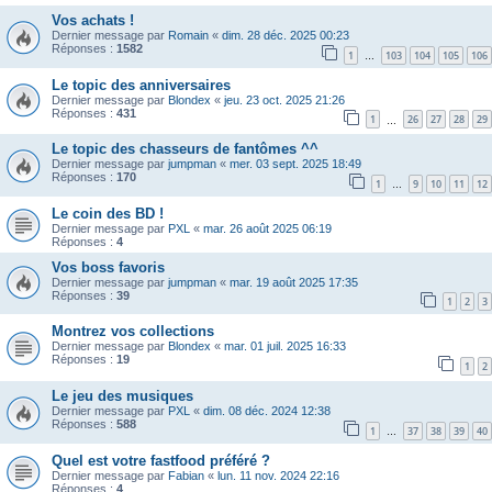
Vos achats !
Dernier message par
Romain
«
dim. 28 déc. 2025 00:23
Réponses :
1582
1
103
104
105
106
…
Le topic des anniversaires
Dernier message par
Blondex
«
jeu. 23 oct. 2025 21:26
Réponses :
431
1
26
27
28
29
…
Le topic des chasseurs de fantômes ^^
Dernier message par
jumpman
«
mer. 03 sept. 2025 18:49
Réponses :
170
1
9
10
11
12
…
Le coin des BD !
Dernier message par
PXL
«
mar. 26 août 2025 06:19
Réponses :
4
Vos boss favoris
Dernier message par
jumpman
«
mar. 19 août 2025 17:35
Réponses :
39
1
2
3
Montrez vos collections
Dernier message par
Blondex
«
mar. 01 juil. 2025 16:33
Réponses :
19
1
2
Le jeu des musiques
Dernier message par
PXL
«
dim. 08 déc. 2024 12:38
Réponses :
588
1
37
38
39
40
…
Quel est votre fastfood préféré ?
Dernier message par
Fabian
«
lun. 11 nov. 2024 22:16
Réponses :
4