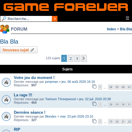
☰
FORUM
Index
>
Bla Bla
Bla Bla
Nouveau sujet
1
2
3
Suivante
133 sujets
Sujets
Votre jeu du moment !
Dernier message par
jumpman
«
jeu. 06 août 2026 16:16
Réponses :
907
1
58
59
60
61
…
La rage !!!
Dernier message par
Twinsen Threepwood
«
jeu. 02 juil. 2026 20:38
Réponses :
454
1
28
29
30
31
…
Dernière séance !
Dernier message par
Blondex
«
mar. 23 juin 2026 23:10
Réponses :
327
1
19
20
21
22
…
RIP