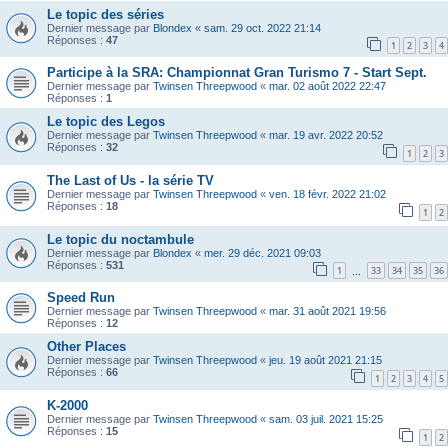
Le topic des séries
Dernier message par
Blondex
«
sam. 29 oct. 2022 21:14
Réponses :
47
1
2
3
4
Participe à la SRA: Championnat Gran Turismo 7 - Start Sept.
Dernier message par
Twinsen Threepwood
«
mar. 02 août 2022 22:47
Réponses :
1
Le topic des Legos
Dernier message par
Twinsen Threepwood
«
mar. 19 avr. 2022 20:52
Réponses :
32
1
2
3
The Last of Us - la série TV
Dernier message par
Twinsen Threepwood
«
ven. 18 févr. 2022 21:02
Réponses :
18
1
2
Le topic du noctambule
Dernier message par
Blondex
«
mer. 29 déc. 2021 09:03
Réponses :
531
1
33
34
35
36
…
Speed Run
Dernier message par
Twinsen Threepwood
«
mar. 31 août 2021 19:56
Réponses :
12
Other Places
Dernier message par
Twinsen Threepwood
«
jeu. 19 août 2021 21:15
Réponses :
66
1
2
3
4
5
K-2000
Dernier message par
Twinsen Threepwood
«
sam. 03 juil. 2021 15:25
Réponses :
15
1
2