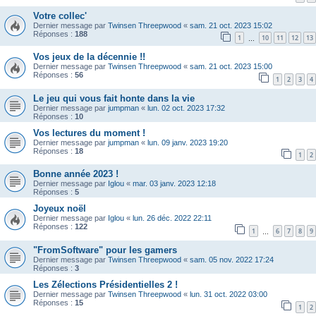
Votre collec'
Dernier message par
Twinsen Threepwood
«
sam. 21 oct. 2023 15:02
Réponses :
188
1
10
11
12
13
…
Vos jeux de la décennie !!
Dernier message par
Twinsen Threepwood
«
sam. 21 oct. 2023 15:00
Réponses :
56
1
2
3
4
Le jeu qui vous fait honte dans la vie
Dernier message par
jumpman
«
lun. 02 oct. 2023 17:32
Réponses :
10
Vos lectures du moment !
Dernier message par
jumpman
«
lun. 09 janv. 2023 19:20
Réponses :
18
1
2
Bonne année 2023 !
Dernier message par
Iglou
«
mar. 03 janv. 2023 12:18
Réponses :
5
Joyeux noël
Dernier message par
Iglou
«
lun. 26 déc. 2022 22:11
Réponses :
122
1
6
7
8
9
…
"FromSoftware" pour les gamers
Dernier message par
Twinsen Threepwood
«
sam. 05 nov. 2022 17:24
Réponses :
3
Les Zélections Présidentielles 2 !
Dernier message par
Twinsen Threepwood
«
lun. 31 oct. 2022 03:00
Réponses :
15
1
2