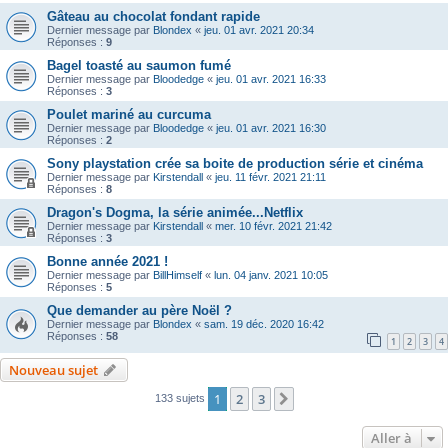
Gâteau au chocolat fondant rapide
Dernier message par
Blondex
«
jeu. 01 avr. 2021 20:34
Réponses :
9
Bagel toasté au saumon fumé
Dernier message par
Bloodedge
«
jeu. 01 avr. 2021 16:33
Réponses :
3
Poulet mariné au curcuma
Dernier message par
Bloodedge
«
jeu. 01 avr. 2021 16:30
Réponses :
2
Sony playstation crée sa boite de production série et cinéma
Dernier message par
Kirstendall
«
jeu. 11 févr. 2021 21:11
Réponses :
8
Dragon's Dogma, la série animée...Netflix
Dernier message par
Kirstendall
«
mer. 10 févr. 2021 21:42
Réponses :
3
Bonne année 2021 !
Dernier message par
BillHimself
«
lun. 04 janv. 2021 10:05
Réponses :
5
Que demander au père Noël ?
Dernier message par
Blondex
«
sam. 19 déc. 2020 16:42
Réponses :
58
1
2
3
4
Nouveau sujet
1
2
3
Suivante
133 sujets
Aller à