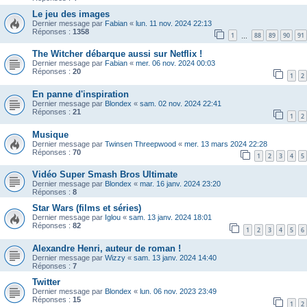
Le jeu des images
Dernier message par
Fabian
«
lun. 11 nov. 2024 22:13
Réponses :
1358
1
88
89
90
91
…
The Witcher débarque aussi sur Netflix !
Dernier message par
Fabian
«
mer. 06 nov. 2024 00:03
Réponses :
20
1
2
En panne d'inspiration
Dernier message par
Blondex
«
sam. 02 nov. 2024 22:41
Réponses :
21
1
2
Musique
Dernier message par
Twinsen Threepwood
«
mer. 13 mars 2024 22:28
Réponses :
70
1
2
3
4
5
Vidéo Super Smash Bros Ultimate
Dernier message par
Blondex
«
mar. 16 janv. 2024 23:20
Réponses :
8
Star Wars (films et séries)
Dernier message par
Iglou
«
sam. 13 janv. 2024 18:01
Réponses :
82
1
2
3
4
5
6
Alexandre Henri, auteur de roman !
Dernier message par
Wizzy
«
sam. 13 janv. 2024 14:40
Réponses :
7
Twitter
Dernier message par
Blondex
«
lun. 06 nov. 2023 23:49
Réponses :
15
1
2