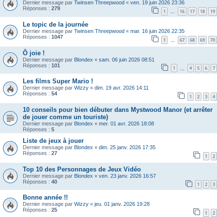
Dernier message par
Twinsen Threepwood
«
ven. 19 juin 2026 23:36
Réponses :
279
1
16
17
18
19
…
Le topic de la journée
Dernier message par
Twinsen Threepwood
«
mar. 16 juin 2026 22:35
Réponses :
1047
1
67
68
69
70
…
Ô joie !
Dernier message par
Blondex
«
sam. 06 juin 2026 08:51
Réponses :
101
1
4
5
6
7
…
Les films Super Mario !
Dernier message par
Wizzy
«
dim. 19 avr. 2026 14:11
Réponses :
54
1
2
3
4
10 conseils pour bien débuter dans Mystwood Manor (et arrêter
de jouer comme un touriste)
Dernier message par
Blondex
«
mer. 01 avr. 2026 18:08
Réponses :
5
Liste de jeux à jouer
Dernier message par
Blondex
«
dim. 25 janv. 2026 17:35
Réponses :
27
1
2
Top 10 des Personnages de Jeux Vidéo
Dernier message par
Blondex
«
ven. 23 janv. 2026 16:57
Réponses :
40
1
2
3
Bonne année !!
Dernier message par
Wizzy
«
jeu. 01 janv. 2026 19:28
Réponses :
25
1
2