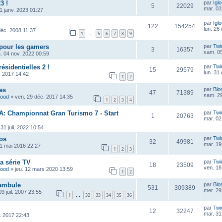
3 !
par
Igl
5
22029
mar. 03
1 janv. 2023 01:27
par
Igl
122
154254
lun. 26
déc. 2008 11:37
1
5
6
7
8
9
…
pour les gamers
par
Twi
3
16357
sam. 05
. 04 nov. 2022 00:59
ésidentielles 2 !
par
Twi
15
29579
lun. 31
. 2017 14:42
1
2
es
par
Blo
47
71389
sam. 29
wood
»
ven. 29 déc. 2017 14:35
1
2
3
4
RA: Championnat Gran Turismo 7 - Start
par
Twi
1
20763
mar. 02
 31 juil. 2022 10:54
os
par
Twi
32
49981
mar. 19
01 mai 2016 22:27
1
2
3
la série TV
par
Twi
18
23509
ven. 18
wood
»
jeu. 12 mars 2020 13:59
1
2
tambule
par
Blo
531
309389
mer. 29
09 juil. 2007 23:55
1
32
33
34
35
36
…
par
Twi
12
32247
mar. 31
l. 2017 22:43