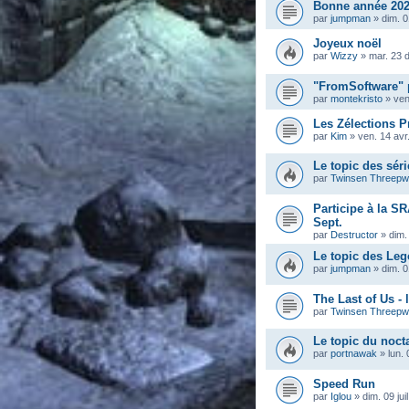
Bonne année 202
par
jumpman
»
dim. 0
Joyeux noël
par
Wizzy
»
mar. 23 
"FromSoftware" 
par
montekristo
»
ven
Les Zélections Pr
par
Kim
»
ven. 14 avr
Le topic des séri
par
Twinsen Threep
Participe à la S
Sept.
par
Destructor
»
dim.
Le topic des Leg
par
jumpman
»
dim. 
The Last of Us - 
par
Twinsen Threep
Le topic du noc
par
portnawak
»
lun. 
Speed Run
par
Iglou
»
dim. 09 jui