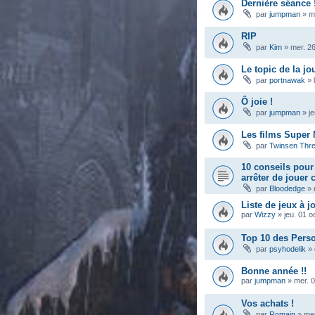
Dernière séance 
par
jumpman
»
m
RIP
par
Kim
»
mer. 2
Le topic de la jo
par
portnawak
»
Ô joie !
par
jumpman
»
j
Les films Super 
par
Twinsen Thr
10 conseils pou
arrêter de jouer
par
Bloodedge
»
Liste de jeux à j
par
Wizzy
»
jeu. 01 o
Top 10 des Pers
par
psyhodelik
»
Bonne année !!
par
jumpman
»
mer. 0
Vos achats !
par
Romain
»
mer