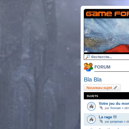
FORUM
Bla Bla
Nouveau sujet
SUJETS
Votre jeu du mo
par
Romain
»
dim
La rage !!!
par
jumpman
»
d