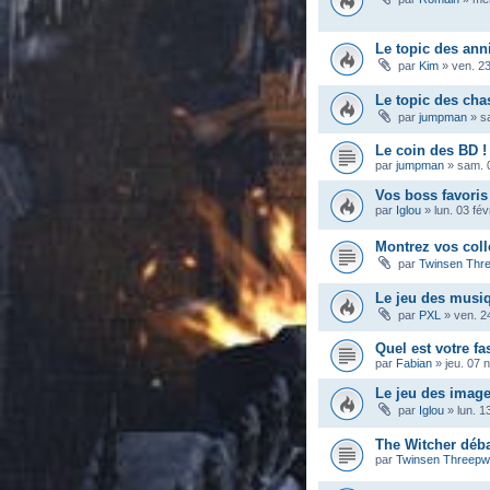
Le topic des ann
par
Kim
»
ven. 23
Le topic des ch
par
jumpman
»
s
Le coin des BD !
par
jumpman
»
sam. 
Vos boss favoris
par
Iglou
»
lun. 03 fé
Montrez vos coll
par
Twinsen Thr
Le jeu des musi
par
PXL
»
ven. 2
Quel est votre fa
par
Fabian
»
jeu. 07 
Le jeu des imag
par
Iglou
»
lun. 1
The Witcher déba
par
Twinsen Threep