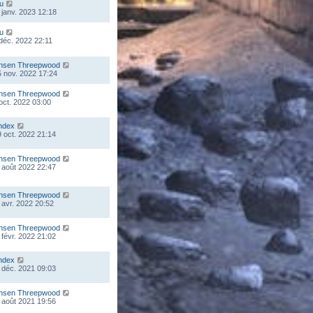
ou
 janv. 2023 12:18
ou
 déc. 2022 22:11
nsen Threepwood
 nov. 2022 17:24
nsen Threepwood
 oct. 2022 03:00
ndex
 oct. 2022 21:14
nsen Threepwood
 août 2022 22:47
nsen Threepwood
 avr. 2022 20:52
nsen Threepwood
 févr. 2022 21:02
ndex
 déc. 2021 09:03
nsen Threepwood
 août 2021 19:56