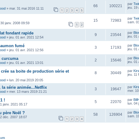
par
Twi
66
100221
jeu. 19
wood
»
mar. 31 mai 2016 11:11
1
2
3
4
5
par
Twi
15
72983
sam. 03
 30 janv. 2008 09:59
1
2
at fondant rapide
par
Blo
9
23544
jeu. 01
wood
»
jeu. 01 avr. 2021 12:54
 saumon fumé
par
Blo
3
17193
jeu. 01
wood
»
jeu. 01 avr. 2021 12:56
u curcuma
par
Blo
2
15646
jeu. 01
wood
»
jeu. 01 avr. 2021 13:01
crée sa boite de production série et
par
Kir
8
30449
jeu. 11 
wood
»
lun. 20 mai 2019 20:05
la série animée...Netflix
par
Kir
3
19647
mer. 10
wood
»
mer. 13 mars 2019 21:21
1 !
par
Bill
5
22070
lun. 04
1 janv. 2021 05:17
 père Noël ?
par
Blo
58
126904
sam. 19
12 déc. 2007 18:07
1
2
3
4
rum