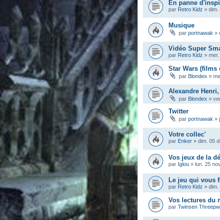
En panne d'inspi
par
Retro Kidz
»
dim.
Musique
par
portnawak
»
Vidéo Super Sma
par
Retro Kidz
»
mer.
Star Wars (films 
par
Blondex
»
me
Alexandre Henri,
par
Blondex
»
ve
Twitter
par
portnawak
»
Votre collec'
par
Enker
»
dim. 05 
Vos jeux de la dé
par
Iglou
»
lun. 25 no
Le jeu qui vous f
par
Retro Kidz
»
dim.
Vos lectures du
par
Twinsen Threep