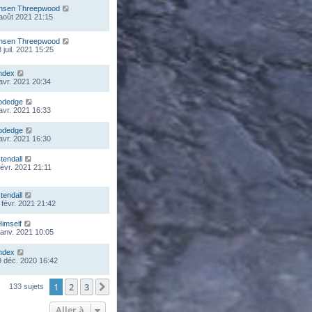
nsen Threepwood
 août 2021 21:15
nsen Threepwood
 juil. 2021 15:25
ndex
 avr. 2021 20:34
odedge
 avr. 2021 16:33
odedge
 avr. 2021 16:30
stendall
févr. 2021 21:11
stendall
 févr. 2021 21:42
Himself
 janv. 2021 10:05
ndex
 déc. 2020 16:42
1
2
3
Suivante
133 sujets
Aller à