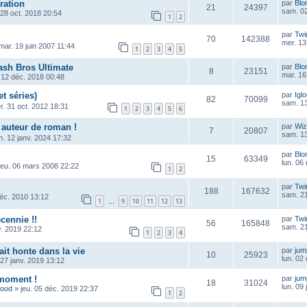
ration
par
Blo
21
24397
sam. 02
 28 oct. 2018 20:54
1
2
par
Twi
70
142388
mer. 13
mar. 19 juin 2007 11:44
1
2
3
4
5
sh Bros Ultimate
par
Blo
8
23151
mar. 16
 12 déc. 2018 00:48
et séries)
par
Igl
82
70099
sam. 13
r. 31 oct. 2012 18:31
1
2
3
4
5
6
 auteur de roman !
par
Wiz
7
20807
sam. 13
n. 12 janv. 2024 17:32
par
Blo
15
63349
lun. 06
jeu. 06 mars 2008 22:22
1
2
par
Twi
188
167632
sam. 21
déc. 2010 13:12
1
9
10
11
12
13
…
cennie !!
par
Twi
56
165848
sam. 21
v. 2019 22:12
1
2
3
4
ait honte dans la vie
par
ju
10
25923
lun. 02
 27 janv. 2019 13:12
 moment !
par
ju
18
31024
lun. 09
wood
»
jeu. 05 déc. 2019 22:37
1
2