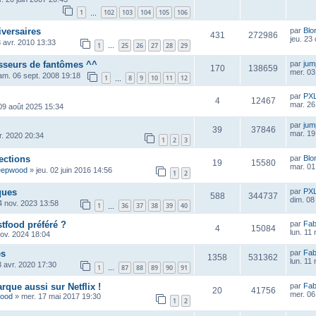
1
102
103
104
105
106
…
iversaires
par
Blo
431
272986
jeu. 23
 avr. 2010 13:33
1
25
26
27
28
29
…
asseurs de fantômes ^^
par
ju
170
138659
mer. 03
am. 06 sept. 2008 19:18
1
8
9
10
11
12
…
par
PX
4
12467
mar. 26
09 août 2025 15:34
par
ju
39
37846
mar. 19
vr. 2020 20:34
1
2
3
ections
par
Blo
19
15580
mar. 01 
eepwood
»
jeu. 02 juin 2016 14:56
1
2
ques
par
PX
588
344737
dim. 08
4 nov. 2023 13:58
1
36
37
38
39
40
…
stfood préféré ?
par
Fab
4
15084
lun. 11
nov. 2024 18:04
es
par
Fab
1358
531362
lun. 11
3 avr. 2020 17:30
1
87
88
89
90
91
…
rque aussi sur Netflix !
par
Fab
20
41756
mer. 06
wood
»
mer. 17 mai 2017 19:30
1
2