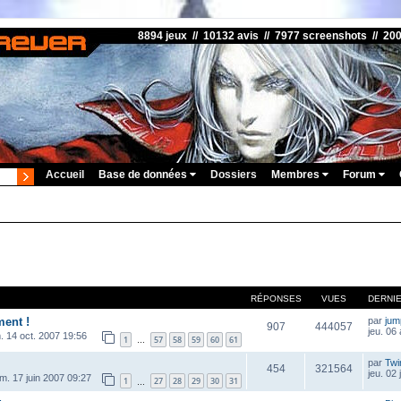
8894 jeux // 10132 avis // 7977 screenshots // 20
Accueil
Base de données
Dossiers
Membres
Forum
RÉPONSES
VUES
DERNI
ment !
par
ju
907
444057
jeu. 06
. 14 oct. 2007 19:56
1
57
58
59
60
61
…
par
Twi
454
321564
jeu. 02 
im. 17 juin 2007 09:27
1
27
28
29
30
31
…