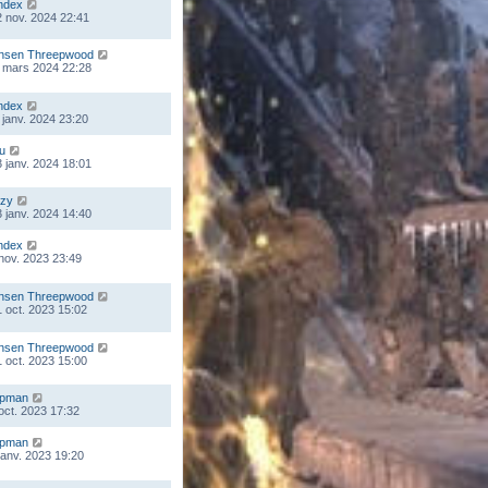
ndex
 nov. 2024 22:41
nsen Threepwood
 mars 2024 22:28
ndex
 janv. 2024 23:20
ou
 janv. 2024 18:01
zy
 janv. 2024 14:40
ndex
 nov. 2023 23:49
nsen Threepwood
 oct. 2023 15:02
nsen Threepwood
 oct. 2023 15:00
mpman
 oct. 2023 17:32
mpman
 janv. 2023 19:20