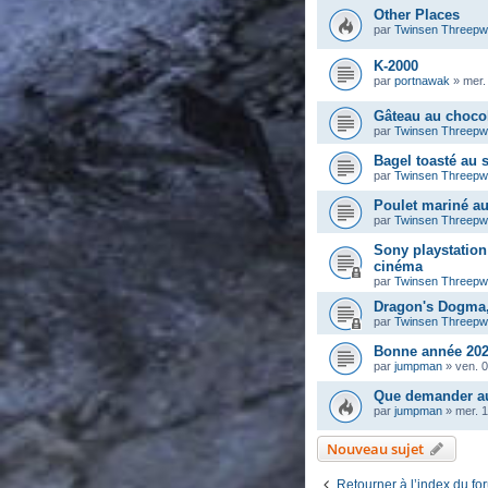
Other Places
par
Twinsen Threep
K-2000
par
portnawak
»
mer.
Gâteau au chocol
par
Twinsen Threep
Bagel toasté au
par
Twinsen Threep
Poulet mariné a
par
Twinsen Threep
Sony playstation 
cinéma
par
Twinsen Threep
Dragon's Dogma, 
par
Twinsen Threep
Bonne année 202
par
jumpman
»
ven. 0
Que demander au
par
jumpman
»
mer. 
Nouveau sujet
Retourner à l’index du fo