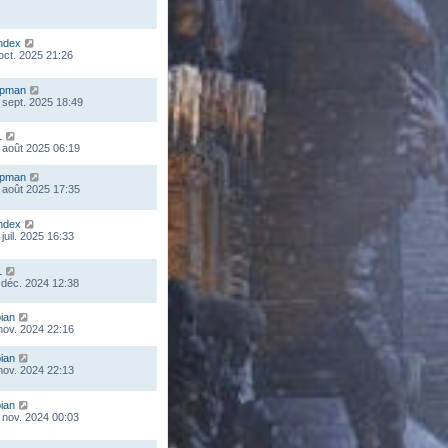
ndex
 oct. 2025 21:26
mpman
 sept. 2025 18:49
L
 août 2025 06:19
mpman
 août 2025 17:35
ndex
juil. 2025 16:33
L
 déc. 2024 12:38
ian
 nov. 2024 22:16
ian
 nov. 2024 22:13
ian
 nov. 2024 00:03