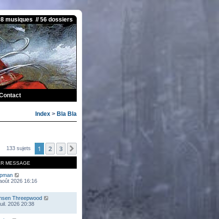
08 musiques // 56 dossiers
Contact
Index
>
Bla Bla
1
2
3
Suivante
133 sujets
ER MESSAGE
mpman
 août 2026 16:16
nsen Threepwood
juil. 2026 20:38