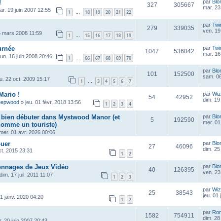
!
par
Blo
327
305667
mar. 23
ar. 19 juin 2007 12:55
1
18
19
20
21
22
…
par
Twi
279
339035
ven. 19
6 mars 2008 11:59
1
15
16
17
18
19
…
urnée
par
Twi
1047
536042
mar. 16
lun. 16 juin 2008 20:46
1
66
67
68
69
70
…
par
Blo
101
152500
sam. 06
eu. 22 oct. 2009 15:17
1
3
4
5
6
7
…
Mario !
par
Wiz
54
42952
dim. 19
eepwood
»
jeu. 01 févr. 2018 13:56
1
2
3
4
r bien débuter dans Mystwood Manor (et
par
Blo
5
192590
mer. 01
 comme un touriste)
mer. 01 avr. 2026 00:06
ouer
par
Blo
27
46096
dim. 25
ct. 2015 23:31
1
2
onnages de Jeux Vidéo
par
Blo
40
126395
ven. 23
dim. 17 juil. 2011 11:07
1
2
3
par
Wiz
25
38543
jeu. 01
1 janv. 2020 04:20
1
2
par
Ro
1582
754911
dim. 28
. 20 juin 2007 20:43