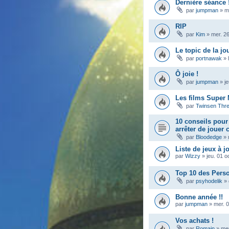
Dernière séance 
par
jumpman
»
m
RIP
par
Kim
»
mer. 2
Le topic de la jo
par
portnawak
»
Ô joie !
par
jumpman
»
j
Les films Super 
par
Twinsen Thr
10 conseils pou
arrêter de jouer
par
Bloodedge
»
Liste de jeux à j
par
Wizzy
»
jeu. 01 o
Top 10 des Pers
par
psyhodelik
»
Bonne année !!
par
jumpman
»
mer. 0
Vos achats !
par
Romain
»
mer