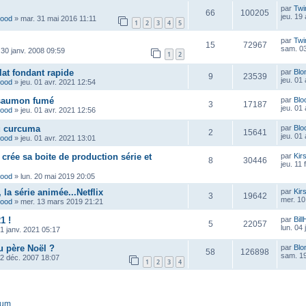
par
Twi
66
100205
jeu. 19
wood
»
mar. 31 mai 2016 11:11
1
2
3
4
5
par
Twi
15
72967
sam. 03
 30 janv. 2008 09:59
1
2
at fondant rapide
par
Blo
9
23539
jeu. 01
wood
»
jeu. 01 avr. 2021 12:54
 saumon fumé
par
Blo
3
17187
jeu. 01
wood
»
jeu. 01 avr. 2021 12:56
u curcuma
par
Blo
2
15641
jeu. 01
wood
»
jeu. 01 avr. 2021 13:01
crée sa boite de production série et
par
Kir
8
30446
jeu. 11 
wood
»
lun. 20 mai 2019 20:05
la série animée...Netflix
par
Kir
3
19642
mer. 10
wood
»
mer. 13 mars 2019 21:21
1 !
par
Bill
5
22057
lun. 04
1 janv. 2021 05:17
 père Noël ?
par
Blo
58
126898
sam. 19
12 déc. 2007 18:07
1
2
3
4
rum