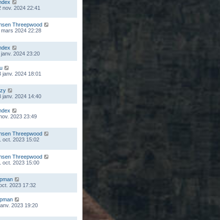
ndex
 nov. 2024 22:41
nsen Threepwood
 mars 2024 22:28
ndex
 janv. 2024 23:20
ou
 janv. 2024 18:01
zy
 janv. 2024 14:40
ndex
 nov. 2023 23:49
nsen Threepwood
 oct. 2023 15:02
nsen Threepwood
 oct. 2023 15:00
mpman
 oct. 2023 17:32
mpman
 janv. 2023 19:20