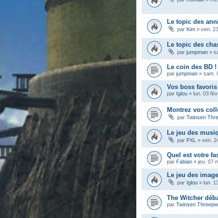
Le topic des ann
par
Kim
»
ven. 23
Le topic des ch
par
jumpman
»
s
Le coin des BD !
par
jumpman
»
sam. 
Vos boss favoris
par
Iglou
»
lun. 03 fé
Montrez vos coll
par
Twinsen Thr
Le jeu des musi
par
PXL
»
ven. 2
Quel est votre fa
par
Fabian
»
jeu. 07 
Le jeu des imag
par
Iglou
»
lun. 1
The Witcher déba
par
Twinsen Threep