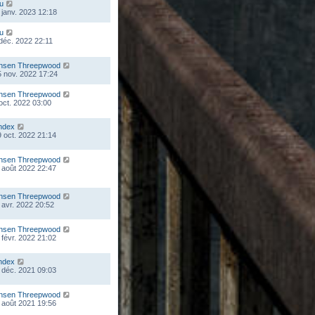
ou
 janv. 2023 12:18
ou
 déc. 2022 22:11
nsen Threepwood
 nov. 2022 17:24
nsen Threepwood
 oct. 2022 03:00
ndex
 oct. 2022 21:14
nsen Threepwood
 août 2022 22:47
nsen Threepwood
 avr. 2022 20:52
nsen Threepwood
 févr. 2022 21:02
ndex
 déc. 2021 09:03
nsen Threepwood
 août 2021 19:56