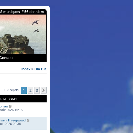
08 musiques // 56 dossiers
Contact
Index
>
Bla Bla
1
2
3
Suivante
133 sujets
ER MESSAGE
mpman
 août 2026 16:16
nsen Threepwood
juil. 2026 20:38