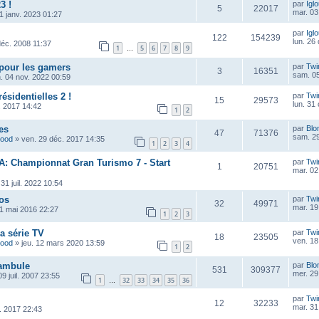
3 !
par
Igl
5
22017
mar. 03
1 janv. 2023 01:27
par
Igl
122
154239
lun. 26
déc. 2008 11:37
1
5
6
7
8
9
…
pour les gamers
par
Twi
3
16351
sam. 05
. 04 nov. 2022 00:59
ésidentielles 2 !
par
Twi
15
29573
lun. 31
. 2017 14:42
1
2
es
par
Blo
47
71376
sam. 29
wood
»
ven. 29 déc. 2017 14:35
1
2
3
4
RA: Championnat Gran Turismo 7 - Start
par
Twi
1
20751
mar. 02
 31 juil. 2022 10:54
os
par
Twi
32
49971
mar. 19
01 mai 2016 22:27
1
2
3
la série TV
par
Twi
18
23505
ven. 18
wood
»
jeu. 12 mars 2020 13:59
1
2
tambule
par
Blo
531
309377
mer. 29
09 juil. 2007 23:55
1
32
33
34
35
36
…
par
Twi
12
32233
mar. 31
l. 2017 22:43