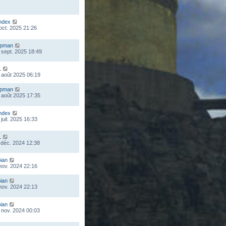
ndex
 oct. 2025 21:26
mpman
 sept. 2025 18:49
L
 août 2025 06:19
mpman
 août 2025 17:35
ndex
juil. 2025 16:33
L
 déc. 2024 12:38
ian
 nov. 2024 22:16
ian
 nov. 2024 22:13
ian
 nov. 2024 00:03