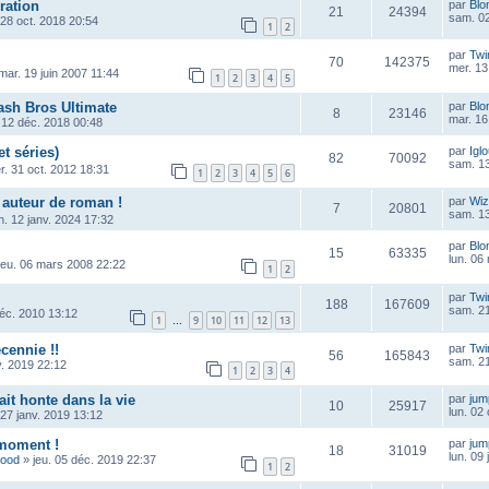
ration
par
Blo
21
24394
sam. 02
 28 oct. 2018 20:54
1
2
par
Twi
70
142375
mer. 13
mar. 19 juin 2007 11:44
1
2
3
4
5
sh Bros Ultimate
par
Blo
8
23146
mar. 16
 12 déc. 2018 00:48
et séries)
par
Igl
82
70092
sam. 13
r. 31 oct. 2012 18:31
1
2
3
4
5
6
 auteur de roman !
par
Wiz
7
20801
sam. 13
n. 12 janv. 2024 17:32
par
Blo
15
63335
lun. 06
jeu. 06 mars 2008 22:22
1
2
par
Twi
188
167609
sam. 21
déc. 2010 13:12
1
9
10
11
12
13
…
cennie !!
par
Twi
56
165843
sam. 21
v. 2019 22:12
1
2
3
4
ait honte dans la vie
par
ju
10
25917
lun. 02
 27 janv. 2019 13:12
 moment !
par
ju
18
31019
lun. 09
wood
»
jeu. 05 déc. 2019 22:37
1
2