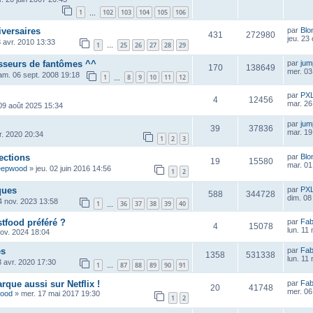
1
102
103
104
105
106
…
iversaires
par
Blo
431
272980
jeu. 23
 avr. 2010 13:33
1
25
26
27
28
29
…
asseurs de fantômes ^^
par
ju
170
138649
mer. 03
am. 06 sept. 2008 19:18
1
8
9
10
11
12
…
par
PX
4
12456
mar. 26
09 août 2025 15:34
par
ju
39
37836
mar. 19
vr. 2020 20:34
1
2
3
ections
par
Blo
19
15580
mar. 01 
eepwood
»
jeu. 02 juin 2016 14:56
1
2
ques
par
PX
588
344728
dim. 08
4 nov. 2023 13:58
1
36
37
38
39
40
…
stfood préféré ?
par
Fab
4
15078
lun. 11
nov. 2024 18:04
es
par
Fab
1358
531338
lun. 11
3 avr. 2020 17:30
1
87
88
89
90
91
…
rque aussi sur Netflix !
par
Fab
20
41748
mer. 06
wood
»
mer. 17 mai 2017 19:30
1
2