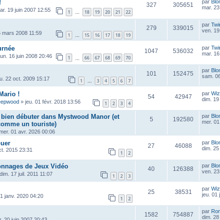
!
par
Blo
327
305651
mar. 23
ar. 19 juin 2007 12:55
1
18
19
20
21
22
…
par
Twi
279
339015
ven. 19
6 mars 2008 11:59
1
15
16
17
18
19
…
urnée
par
Twi
1047
536032
mar. 16
lun. 16 juin 2008 20:46
1
66
67
68
69
70
…
par
Blo
101
152475
sam. 06
eu. 22 oct. 2009 15:17
1
3
4
5
6
7
…
Mario !
par
Wiz
54
42947
dim. 19
eepwood
»
jeu. 01 févr. 2018 13:56
1
2
3
4
r bien débuter dans Mystwood Manor (et
par
Blo
5
192580
mer. 01
 comme un touriste)
mer. 01 avr. 2026 00:06
ouer
par
Blo
27
46088
dim. 25
ct. 2015 23:31
1
2
onnages de Jeux Vidéo
par
Blo
40
126388
ven. 23
dim. 17 juil. 2011 11:07
1
2
3
par
Wiz
25
38531
jeu. 01
1 janv. 2020 04:20
1
2
par
Ro
1582
754887
dim. 28
. 20 juin 2007 20:43