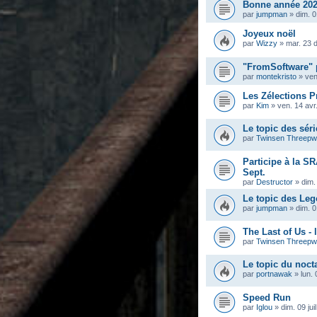
Bonne année 202
par
jumpman
»
dim. 0
Joyeux noël
par
Wizzy
»
mar. 23 
"FromSoftware" 
par
montekristo
»
ven
Les Zélections Pr
par
Kim
»
ven. 14 avr
Le topic des séri
par
Twinsen Threep
Participe à la S
Sept.
par
Destructor
»
dim.
Le topic des Leg
par
jumpman
»
dim. 
The Last of Us - 
par
Twinsen Threep
Le topic du noc
par
portnawak
»
lun. 
Speed Run
par
Iglou
»
dim. 09 jui