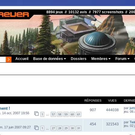
8894 jeux // 10132 avis // 7977 screenshots // 20
Accueil
Base de données
Dossiers
Membres
Forum
RÉPONSES
VUES
DERNI
ment !
par
ju
907
444038
jeu. 06
. 14 oct. 2007 19:56
1
57
58
59
60
61
…
par
Twi
454
321543
jeu. 02 
im. 17 juin 2007 09:27
1
27
28
29
30
31
…