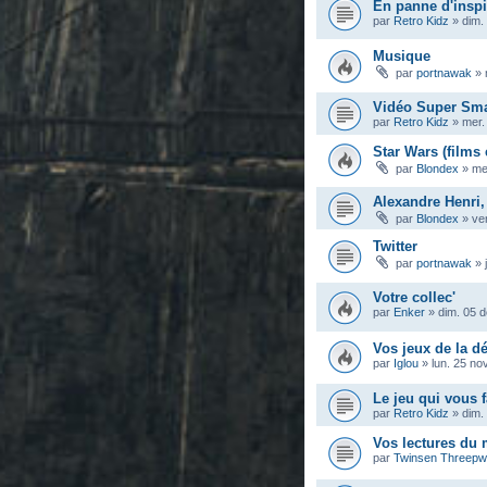
En panne d'inspi
par
Retro Kidz
»
dim.
Musique
par
portnawak
»
Vidéo Super Sma
par
Retro Kidz
»
mer.
Star Wars (films 
par
Blondex
»
me
Alexandre Henri,
par
Blondex
»
ve
Twitter
par
portnawak
»
Votre collec'
par
Enker
»
dim. 05 
Vos jeux de la dé
par
Iglou
»
lun. 25 no
Le jeu qui vous f
par
Retro Kidz
»
dim.
Vos lectures du
par
Twinsen Threep