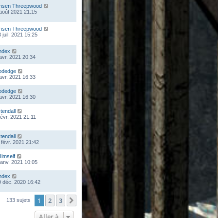
nsen Threepwood
 août 2021 21:15
nsen Threepwood
 juil. 2021 15:25
ndex
 avr. 2021 20:34
odedge
 avr. 2021 16:33
odedge
 avr. 2021 16:30
stendall
févr. 2021 21:11
stendall
 févr. 2021 21:42
Himself
 janv. 2021 10:05
ndex
 déc. 2020 16:42
1
2
3
Suivante
133 sujets
Aller à