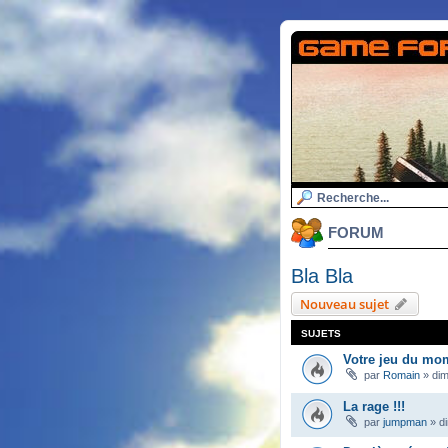
FORUM
Bla Bla
Nouveau sujet
SUJETS
Votre jeu du mo
par
Romain
»
dim
La rage !!!
par
jumpman
»
d