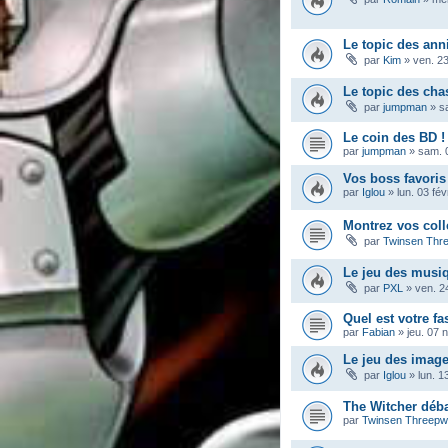
Le topic des ann
par
Kim
»
ven. 23
Le topic des ch
par
jumpman
»
s
Le coin des BD !
par
jumpman
»
sam. 
Vos boss favoris
par
Iglou
»
lun. 03 fé
Montrez vos coll
par
Twinsen Thr
Le jeu des musi
par
PXL
»
ven. 2
Quel est votre fa
par
Fabian
»
jeu. 07 
Le jeu des imag
par
Iglou
»
lun. 1
The Witcher déba
par
Twinsen Threep