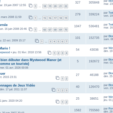
!
par
Blo
327
305848
mar. 23
ar. 19 juin 2007 12:55
1
18
19
20
21
22
…
par
Twi
279
339224
ven. 19
6 mars 2008 11:59
1
15
16
17
18
19
…
urnée
par
Twi
1047
536481
mar. 16
lun. 16 juin 2008 20:46
1
66
67
68
69
70
…
par
Blo
101
152735
sam. 06
eu. 22 oct. 2009 15:17
1
3
4
5
6
7
…
Mario !
par
Wiz
54
43036
dim. 19
eepwood
»
jeu. 01 févr. 2018 13:56
1
2
3
4
r bien débuter dans Mystwood Manor (et
par
Blo
5
192672
mer. 01
 comme un touriste)
mer. 01 avr. 2026 00:06
ouer
par
Blo
27
46188
dim. 25
ct. 2015 23:31
1
2
onnages de Jeux Vidéo
par
Blo
40
126470
ven. 23
dim. 17 juil. 2011 11:07
1
2
3
par
Wiz
25
38651
jeu. 01
1 janv. 2020 04:20
1
2
par
Ro
1582
755560
dim. 28
. 20 juin 2007 20:43