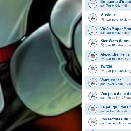
En panne d'inspi
par
Retro Kidz
»
dim.
Musique
par
portnawak
»
Vidéo Super Sma
par
Retro Kidz
»
mer.
Star Wars (films 
par
Blondex
»
me
Alexandre Henri,
par
Blondex
»
ve
Twitter
par
portnawak
»
Votre collec'
par
Enker
»
dim. 05 
Vos jeux de la dé
par
Iglou
»
lun. 25 no
Le jeu qui vous f
par
Retro Kidz
»
dim.
Vos lectures du
par
Twinsen Threep