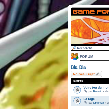
FORUM
Bla Bla
Nouveau sujet
SUJETS
Votre jeu du mo
par
Romain
»
dim
La rage !!!
par
jumpman
»
d