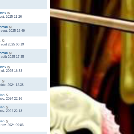
ndex
 oct. 2025 21:26
mpman
 sept. 2025 18:49
L
 août 2025 06:19
mpman
 août 2025 17:35
ndex
juil. 2025 16:33
L
 déc. 2024 12:38
ian
 nov. 2024 22:16
ian
 nov. 2024 22:13
ian
 nov. 2024 00:03