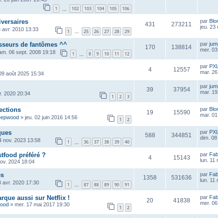
1
102
103
104
105
106
…
iversaires
par
Blo
431
273211
jeu. 23
 avr. 2010 13:33
1
25
26
27
28
29
…
asseurs de fantômes ^^
par
ju
170
138814
mer. 03
am. 06 sept. 2008 19:18
1
8
9
10
11
12
…
par
PX
4
12557
mar. 26
09 août 2025 15:34
par
ju
39
37954
mar. 19
vr. 2020 20:34
1
2
3
ections
par
Blo
19
15590
mar. 01 
eepwood
»
jeu. 02 juin 2016 14:56
1
2
ques
par
PX
588
344851
dim. 08
4 nov. 2023 13:58
1
36
37
38
39
40
…
stfood préféré ?
par
Fab
4
15143
lun. 11
nov. 2024 18:04
es
par
Fab
1358
531636
lun. 11
3 avr. 2020 17:30
1
87
88
89
90
91
…
rque aussi sur Netflix !
par
Fab
20
41838
mer. 06
wood
»
mer. 17 mai 2017 19:30
1
2