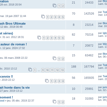
ration
par
Blo
21
24433
sam. 02
 28 oct. 2018 20:54
1
2
par
Twi
70
142526
mer. 13
mar. 19 juin 2007 11:44
1
2
3
4
5
sh Bros Ultimate
par
Blo
8
23214
mar. 16
 12 déc. 2018 00:48
et séries)
par
Igl
82
70216
sam. 13
r. 31 oct. 2012 18:31
1
2
3
4
5
6
 auteur de roman !
par
Wiz
7
20872
sam. 13
n. 12 janv. 2024 17:32
par
Blo
15
63462
lun. 06
jeu. 06 mars 2008 22:22
1
2
par
Twi
188
167794
sam. 21
déc. 2010 13:12
1
9
10
11
12
13
…
cennie !!
par
Twi
56
165935
sam. 21
v. 2019 22:12
1
2
3
4
ait honte dans la vie
par
ju
10
25991
lun. 02
 27 janv. 2019 13:12
 moment !
par
ju
18
31093
lun. 09
wood
»
jeu. 05 déc. 2019 22:37
1
2