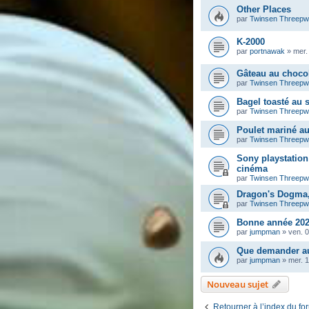
Other Places
par
Twinsen Threep
K-2000
par
portnawak
»
mer.
Gâteau au chocol
par
Twinsen Threep
Bagel toasté au
par
Twinsen Threep
Poulet mariné a
par
Twinsen Threep
Sony playstation 
cinéma
par
Twinsen Threep
Dragon's Dogma, 
par
Twinsen Threep
Bonne année 202
par
jumpman
»
ven. 0
Que demander au
par
jumpman
»
mer. 
Nouveau sujet
Retourner à l’index du fo