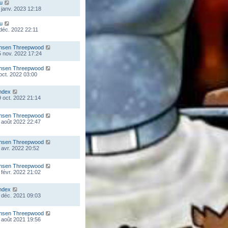
ou
 janv. 2023 12:18
ou
 déc. 2022 22:11
nsen Threepwood
 nov. 2022 17:24
nsen Threepwood
 oct. 2022 03:00
ndex
 oct. 2022 21:14
nsen Threepwood
 août 2022 22:47
nsen Threepwood
 avr. 2022 20:52
nsen Threepwood
 févr. 2022 21:02
ndex
 déc. 2021 09:03
nsen Threepwood
 août 2021 19:56