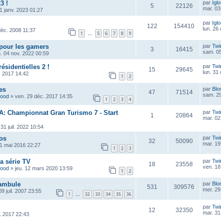
3 !
par
Igl
5
22126
mar. 03
1 janv. 2023 01:27
par
Igl
122
154410
lun. 26
déc. 2008 11:37
1
5
6
7
8
9
…
pour les gamers
par
Twi
3
16415
sam. 05
. 04 nov. 2022 00:59
ésidentielles 2 !
par
Twi
15
29645
lun. 31
. 2017 14:42
1
2
es
par
Blo
47
71514
sam. 29
wood
»
ven. 29 déc. 2017 14:35
1
2
3
4
RA: Championnat Gran Turismo 7 - Start
par
Twi
1
20864
mar. 02
 31 juil. 2022 10:54
os
par
Twi
32
50090
mar. 19
01 mai 2016 22:27
1
2
3
la série TV
par
Twi
18
23558
ven. 18
wood
»
jeu. 12 mars 2020 13:59
1
2
tambule
par
Blo
531
309576
mer. 29
09 juil. 2007 23:55
1
32
33
34
35
36
…
par
Twi
12
32350
mar. 31
l. 2017 22:43