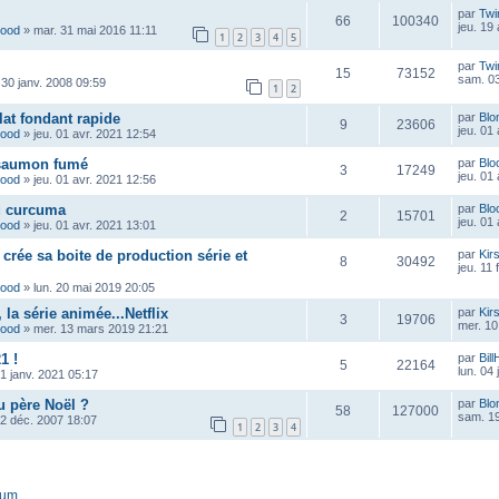
par
Twi
66
100340
jeu. 19
wood
»
mar. 31 mai 2016 11:11
1
2
3
4
5
par
Twi
15
73152
sam. 03
 30 janv. 2008 09:59
1
2
at fondant rapide
par
Blo
9
23606
jeu. 01
wood
»
jeu. 01 avr. 2021 12:54
 saumon fumé
par
Blo
3
17249
jeu. 01
wood
»
jeu. 01 avr. 2021 12:56
u curcuma
par
Blo
2
15701
jeu. 01
wood
»
jeu. 01 avr. 2021 13:01
crée sa boite de production série et
par
Kir
8
30492
jeu. 11 
wood
»
lun. 20 mai 2019 20:05
la série animée...Netflix
par
Kir
3
19706
mer. 10
wood
»
mer. 13 mars 2019 21:21
1 !
par
Bill
5
22164
lun. 04
1 janv. 2021 05:17
 père Noël ?
par
Blo
58
127000
sam. 19
12 déc. 2007 18:07
1
2
3
4
rum