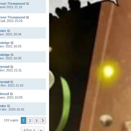
nsen Threepwood
 août 2021 21:15
nsen Threepwood
 juil. 2021 15:25
ndex
 avr. 2021 20:34
odedge
 avr. 2021 16:33
odedge
 avr. 2021 16:30
stendall
févr. 2021 21:11
stendall
 févr. 2021 21:42
Himself
 janv. 2021 10:05
ndex
 déc. 2020 16:42
1
2
3
Suivante
133 sujets
Aller à