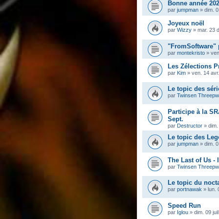
Bonne année 202
par
jumpman
»
dim. 0
Joyeux noël
par
Wizzy
»
mar. 23 
"FromSoftware" 
par
montekristo
»
ven
Les Zélections Pr
par
Kim
»
ven. 14 avr
Le topic des séri
par
Twinsen Threep
Participe à la S
Sept.
par
Destructor
»
dim.
Le topic des Leg
par
jumpman
»
dim. 
The Last of Us - 
par
Twinsen Threep
Le topic du noc
par
portnawak
»
lun. 
Speed Run
par
Iglou
»
dim. 09 jui