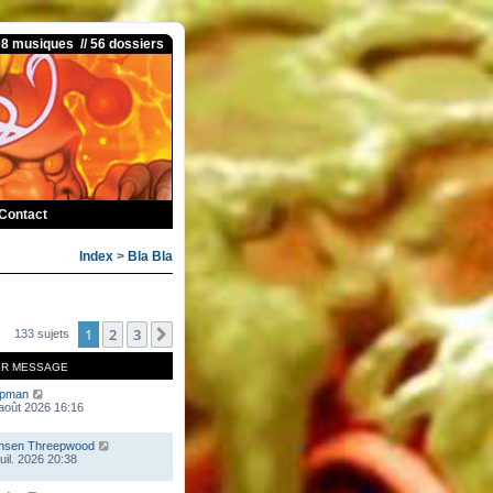
08 musiques // 56 dossiers
Contact
Index
>
Bla Bla
1
2
3
Suivante
133 sujets
ER MESSAGE
mpman
 août 2026 16:16
nsen Threepwood
juil. 2026 20:38