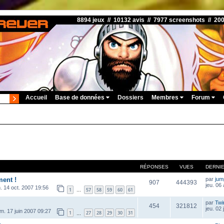
8894 jeux // 10132 avis // 7977 screenshots // 20
Accueil
Base de données
Dossiers
Membres
Forum
RÉPONSES
VUES
DERNI
ment !
par
ju
907
444393
jeu. 06
. 14 oct. 2007 19:56
1
57
58
59
60
61
…
par
Twi
454
321812
jeu. 02 
im. 17 juin 2007 09:27
1
27
28
29
30
31
…