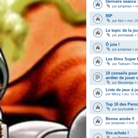
Dernière séance 
par
jumpman
»
m
RIP
par
Kim
»
mer. 2
Le topic de la jo
par
portnawak
»
Ô joie !
par
jumpman
»
j
Les films Super 
par
Twinsen Thr
10 conseils pou
arrêter de jouer
par
Bloodedge
»
Liste de jeux à j
par
Wizzy
»
jeu. 01 o
Top 10 des Pers
par
psyhodelik
»
Bonne année !!
par
jumpman
»
mer. 0
Vos achats !
par
Romain
»
mer