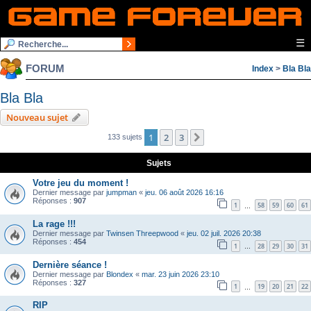
☰
FORUM
Index
>
Bla Bla
Bla Bla
Nouveau sujet
1
2
3
Suivante
133 sujets
Sujets
Votre jeu du moment !
Dernier message par
jumpman
«
jeu. 06 août 2026 16:16
Réponses :
907
1
58
59
60
61
…
La rage !!!
Dernier message par
Twinsen Threepwood
«
jeu. 02 juil. 2026 20:38
Réponses :
454
1
28
29
30
31
…
Dernière séance !
Dernier message par
Blondex
«
mar. 23 juin 2026 23:10
Réponses :
327
1
19
20
21
22
…
RIP