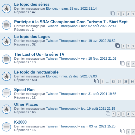
Le topic des séries
Dernier message par
Blondex
«
sam. 29 oct. 2022 21:14
Réponses :
47
1
2
3
4
Participe à la SRA: Championnat Gran Turismo 7 - Start Sept.
Dernier message par
Twinsen Threepwood
«
mar. 02 août 2022 22:47
Réponses :
1
Le topic des Legos
Dernier message par
Twinsen Threepwood
«
mar. 19 avr. 2022 20:52
Réponses :
32
1
2
3
The Last of Us - la série TV
Dernier message par
Twinsen Threepwood
«
ven. 18 févr. 2022 21:02
Réponses :
18
1
2
Le topic du noctambule
Dernier message par
Blondex
«
mer. 29 déc. 2021 09:03
Réponses :
531
1
33
34
35
36
…
Speed Run
Dernier message par
Twinsen Threepwood
«
mar. 31 août 2021 19:56
Réponses :
12
Other Places
Dernier message par
Twinsen Threepwood
«
jeu. 19 août 2021 21:15
Réponses :
66
1
2
3
4
5
K-2000
Dernier message par
Twinsen Threepwood
«
sam. 03 juil. 2021 15:25
Réponses :
15
1
2