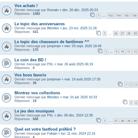
Vos achats !
Dernier message par
Romain
«
dim. 28 déc. 2025 00:23
Réponses :
1582
1
103
104
105
106
…
Le topic des anniversaires
Dernier message par
Blondex
«
jeu. 23 oct. 2025 21:26
Réponses :
431
1
26
27
28
29
…
Le topic des chasseurs de fantômes ^^
Dernier message par
jumpman
«
mer. 03 sept. 2025 18:49
Réponses :
170
1
9
10
11
12
…
Le coin des BD !
Dernier message par
PXL
«
mar. 26 août 2025 06:19
Réponses :
4
Vos boss favoris
Dernier message par
jumpman
«
mar. 19 août 2025 17:35
Réponses :
39
1
2
3
Montrez vos collections
Dernier message par
Blondex
«
mar. 01 juil. 2025 16:33
Réponses :
19
1
2
Le jeu des musiques
Dernier message par
PXL
«
dim. 08 déc. 2024 12:38
Réponses :
588
1
37
38
39
40
…
Quel est votre fastfood préféré ?
Dernier message par
Fabian
«
lun. 11 nov. 2024 22:16
Réponses :
4