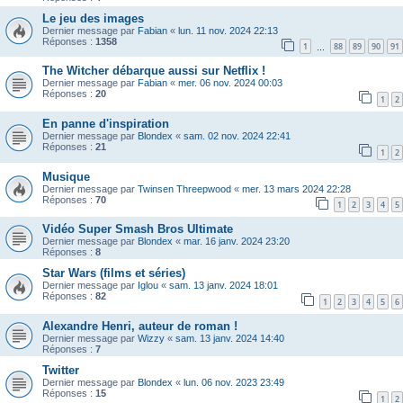
Le jeu des images
Dernier message par
Fabian
«
lun. 11 nov. 2024 22:13
Réponses :
1358
1
88
89
90
91
…
The Witcher débarque aussi sur Netflix !
Dernier message par
Fabian
«
mer. 06 nov. 2024 00:03
Réponses :
20
1
2
En panne d'inspiration
Dernier message par
Blondex
«
sam. 02 nov. 2024 22:41
Réponses :
21
1
2
Musique
Dernier message par
Twinsen Threepwood
«
mer. 13 mars 2024 22:28
Réponses :
70
1
2
3
4
5
Vidéo Super Smash Bros Ultimate
Dernier message par
Blondex
«
mar. 16 janv. 2024 23:20
Réponses :
8
Star Wars (films et séries)
Dernier message par
Iglou
«
sam. 13 janv. 2024 18:01
Réponses :
82
1
2
3
4
5
6
Alexandre Henri, auteur de roman !
Dernier message par
Wizzy
«
sam. 13 janv. 2024 14:40
Réponses :
7
Twitter
Dernier message par
Blondex
«
lun. 06 nov. 2023 23:49
Réponses :
15
1
2