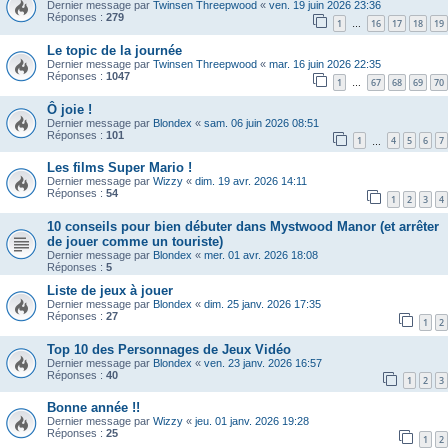
Dernier message par
Twinsen Threepwood
«
ven. 19 juin 2026 23:36
Réponses :
279
1
16
17
18
19
…
Le topic de la journée
Dernier message par
Twinsen Threepwood
«
mar. 16 juin 2026 22:35
Réponses :
1047
1
67
68
69
70
…
Ô joie !
Dernier message par
Blondex
«
sam. 06 juin 2026 08:51
Réponses :
101
1
4
5
6
7
…
Les films Super Mario !
Dernier message par
Wizzy
«
dim. 19 avr. 2026 14:11
Réponses :
54
1
2
3
4
10 conseils pour bien débuter dans Mystwood Manor (et arrêter
de jouer comme un touriste)
Dernier message par
Blondex
«
mer. 01 avr. 2026 18:08
Réponses :
5
Liste de jeux à jouer
Dernier message par
Blondex
«
dim. 25 janv. 2026 17:35
Réponses :
27
1
2
Top 10 des Personnages de Jeux Vidéo
Dernier message par
Blondex
«
ven. 23 janv. 2026 16:57
Réponses :
40
1
2
3
Bonne année !!
Dernier message par
Wizzy
«
jeu. 01 janv. 2026 19:28
Réponses :
25
1
2