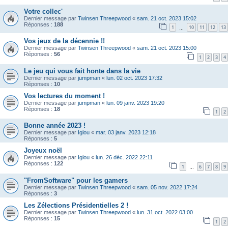
Votre collec'
Dernier message par
Twinsen Threepwood
«
sam. 21 oct. 2023 15:02
Réponses :
188
1
10
11
12
13
…
Vos jeux de la décennie !!
Dernier message par
Twinsen Threepwood
«
sam. 21 oct. 2023 15:00
Réponses :
56
1
2
3
4
Le jeu qui vous fait honte dans la vie
Dernier message par
jumpman
«
lun. 02 oct. 2023 17:32
Réponses :
10
Vos lectures du moment !
Dernier message par
jumpman
«
lun. 09 janv. 2023 19:20
Réponses :
18
1
2
Bonne année 2023 !
Dernier message par
Iglou
«
mar. 03 janv. 2023 12:18
Réponses :
5
Joyeux noël
Dernier message par
Iglou
«
lun. 26 déc. 2022 22:11
Réponses :
122
1
6
7
8
9
…
"FromSoftware" pour les gamers
Dernier message par
Twinsen Threepwood
«
sam. 05 nov. 2022 17:24
Réponses :
3
Les Zélections Présidentielles 2 !
Dernier message par
Twinsen Threepwood
«
lun. 31 oct. 2022 03:00
Réponses :
15
1
2