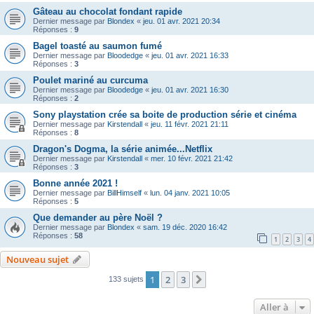
Gâteau au chocolat fondant rapide
Dernier message par
Blondex
«
jeu. 01 avr. 2021 20:34
Réponses :
9
Bagel toasté au saumon fumé
Dernier message par
Bloodedge
«
jeu. 01 avr. 2021 16:33
Réponses :
3
Poulet mariné au curcuma
Dernier message par
Bloodedge
«
jeu. 01 avr. 2021 16:30
Réponses :
2
Sony playstation crée sa boite de production série et cinéma
Dernier message par
Kirstendall
«
jeu. 11 févr. 2021 21:11
Réponses :
8
Dragon's Dogma, la série animée...Netflix
Dernier message par
Kirstendall
«
mer. 10 févr. 2021 21:42
Réponses :
3
Bonne année 2021 !
Dernier message par
BillHimself
«
lun. 04 janv. 2021 10:05
Réponses :
5
Que demander au père Noël ?
Dernier message par
Blondex
«
sam. 19 déc. 2020 16:42
Réponses :
58
1
2
3
4
Nouveau sujet
1
2
3
Suivante
133 sujets
Aller à