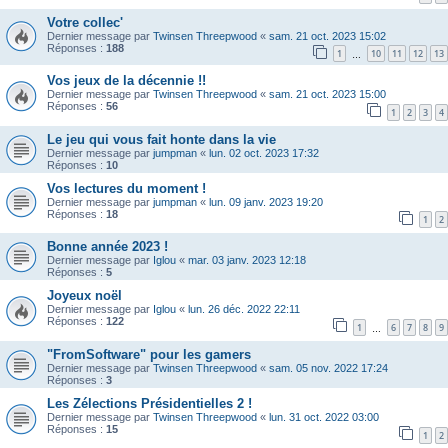
Votre collec'
Dernier message par
Twinsen Threepwood
«
sam. 21 oct. 2023 15:02
Réponses :
188
1
10
11
12
13
…
Vos jeux de la décennie !!
Dernier message par
Twinsen Threepwood
«
sam. 21 oct. 2023 15:00
Réponses :
56
1
2
3
4
Le jeu qui vous fait honte dans la vie
Dernier message par
jumpman
«
lun. 02 oct. 2023 17:32
Réponses :
10
Vos lectures du moment !
Dernier message par
jumpman
«
lun. 09 janv. 2023 19:20
Réponses :
18
1
2
Bonne année 2023 !
Dernier message par
Iglou
«
mar. 03 janv. 2023 12:18
Réponses :
5
Joyeux noël
Dernier message par
Iglou
«
lun. 26 déc. 2022 22:11
Réponses :
122
1
6
7
8
9
…
"FromSoftware" pour les gamers
Dernier message par
Twinsen Threepwood
«
sam. 05 nov. 2022 17:24
Réponses :
3
Les Zélections Présidentielles 2 !
Dernier message par
Twinsen Threepwood
«
lun. 31 oct. 2022 03:00
Réponses :
15
1
2