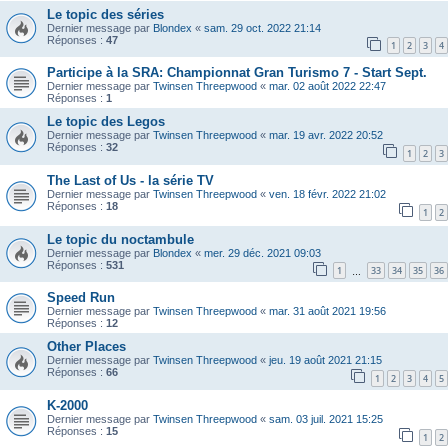
Le topic des séries
Dernier message par
Blondex
«
sam. 29 oct. 2022 21:14
Réponses :
47
1
2
3
4
Participe à la SRA: Championnat Gran Turismo 7 - Start Sept.
Dernier message par
Twinsen Threepwood
«
mar. 02 août 2022 22:47
Réponses :
1
Le topic des Legos
Dernier message par
Twinsen Threepwood
«
mar. 19 avr. 2022 20:52
Réponses :
32
1
2
3
The Last of Us - la série TV
Dernier message par
Twinsen Threepwood
«
ven. 18 févr. 2022 21:02
Réponses :
18
1
2
Le topic du noctambule
Dernier message par
Blondex
«
mer. 29 déc. 2021 09:03
Réponses :
531
1
33
34
35
36
…
Speed Run
Dernier message par
Twinsen Threepwood
«
mar. 31 août 2021 19:56
Réponses :
12
Other Places
Dernier message par
Twinsen Threepwood
«
jeu. 19 août 2021 21:15
Réponses :
66
1
2
3
4
5
K-2000
Dernier message par
Twinsen Threepwood
«
sam. 03 juil. 2021 15:25
Réponses :
15
1
2