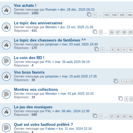
Vos achats !
Dernier message par
Romain
«
dim. 28 déc. 2025 00:23
Réponses :
1582
1
103
104
105
106
…
Le topic des anniversaires
Dernier message par
Blondex
«
jeu. 23 oct. 2025 21:26
Réponses :
431
1
26
27
28
29
…
Le topic des chasseurs de fantômes ^^
Dernier message par
jumpman
«
mer. 03 sept. 2025 18:49
Réponses :
170
1
9
10
11
12
…
Le coin des BD !
Dernier message par
PXL
«
mar. 26 août 2025 06:19
Réponses :
4
Vos boss favoris
Dernier message par
jumpman
«
mar. 19 août 2025 17:35
Réponses :
39
1
2
3
Montrez vos collections
Dernier message par
Blondex
«
mar. 01 juil. 2025 16:33
Réponses :
19
1
2
Le jeu des musiques
Dernier message par
PXL
«
dim. 08 déc. 2024 12:38
Réponses :
588
1
37
38
39
40
…
Quel est votre fastfood préféré ?
Dernier message par
Fabian
«
lun. 11 nov. 2024 22:16
Réponses :
4