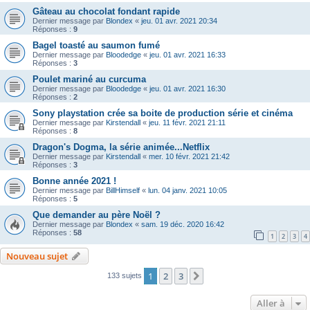
Gâteau au chocolat fondant rapide
Dernier message par
Blondex
«
jeu. 01 avr. 2021 20:34
Réponses :
9
Bagel toasté au saumon fumé
Dernier message par
Bloodedge
«
jeu. 01 avr. 2021 16:33
Réponses :
3
Poulet mariné au curcuma
Dernier message par
Bloodedge
«
jeu. 01 avr. 2021 16:30
Réponses :
2
Sony playstation crée sa boite de production série et cinéma
Dernier message par
Kirstendall
«
jeu. 11 févr. 2021 21:11
Réponses :
8
Dragon's Dogma, la série animée...Netflix
Dernier message par
Kirstendall
«
mer. 10 févr. 2021 21:42
Réponses :
3
Bonne année 2021 !
Dernier message par
BillHimself
«
lun. 04 janv. 2021 10:05
Réponses :
5
Que demander au père Noël ?
Dernier message par
Blondex
«
sam. 19 déc. 2020 16:42
Réponses :
58
1
2
3
4
Nouveau sujet
1
2
3
Suivante
133 sujets
Aller à