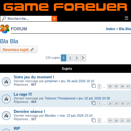
☰
FORUM
Index
>
Bla Bla
Bla Bla
Nouveau sujet
1
2
3
Suivante
133 sujets
Sujets
Votre jeu du moment !
Dernier message par
jumpman
«
jeu. 06 août 2026 16:16
Réponses :
907
1
58
59
60
61
…
La rage !!!
Dernier message par
Twinsen Threepwood
«
jeu. 02 juil. 2026 20:38
Réponses :
454
1
28
29
30
31
…
Dernière séance !
Dernier message par
Blondex
«
mar. 23 juin 2026 23:10
Réponses :
327
1
19
20
21
22
…
RIP