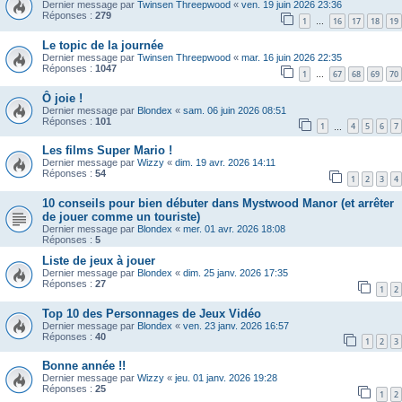
Dernier message par
Twinsen Threepwood
«
ven. 19 juin 2026 23:36
Réponses :
279
1
16
17
18
19
…
Le topic de la journée
Dernier message par
Twinsen Threepwood
«
mar. 16 juin 2026 22:35
Réponses :
1047
1
67
68
69
70
…
Ô joie !
Dernier message par
Blondex
«
sam. 06 juin 2026 08:51
Réponses :
101
1
4
5
6
7
…
Les films Super Mario !
Dernier message par
Wizzy
«
dim. 19 avr. 2026 14:11
Réponses :
54
1
2
3
4
10 conseils pour bien débuter dans Mystwood Manor (et arrêter
de jouer comme un touriste)
Dernier message par
Blondex
«
mer. 01 avr. 2026 18:08
Réponses :
5
Liste de jeux à jouer
Dernier message par
Blondex
«
dim. 25 janv. 2026 17:35
Réponses :
27
1
2
Top 10 des Personnages de Jeux Vidéo
Dernier message par
Blondex
«
ven. 23 janv. 2026 16:57
Réponses :
40
1
2
3
Bonne année !!
Dernier message par
Wizzy
«
jeu. 01 janv. 2026 19:28
Réponses :
25
1
2