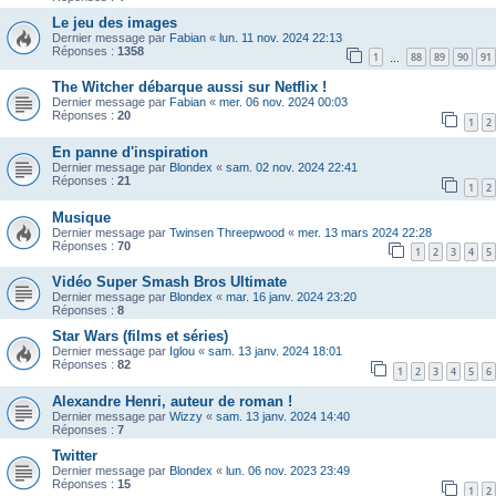
Le jeu des images
Dernier message par
Fabian
«
lun. 11 nov. 2024 22:13
Réponses :
1358
1
88
89
90
91
…
The Witcher débarque aussi sur Netflix !
Dernier message par
Fabian
«
mer. 06 nov. 2024 00:03
Réponses :
20
1
2
En panne d'inspiration
Dernier message par
Blondex
«
sam. 02 nov. 2024 22:41
Réponses :
21
1
2
Musique
Dernier message par
Twinsen Threepwood
«
mer. 13 mars 2024 22:28
Réponses :
70
1
2
3
4
5
Vidéo Super Smash Bros Ultimate
Dernier message par
Blondex
«
mar. 16 janv. 2024 23:20
Réponses :
8
Star Wars (films et séries)
Dernier message par
Iglou
«
sam. 13 janv. 2024 18:01
Réponses :
82
1
2
3
4
5
6
Alexandre Henri, auteur de roman !
Dernier message par
Wizzy
«
sam. 13 janv. 2024 14:40
Réponses :
7
Twitter
Dernier message par
Blondex
«
lun. 06 nov. 2023 23:49
Réponses :
15
1
2