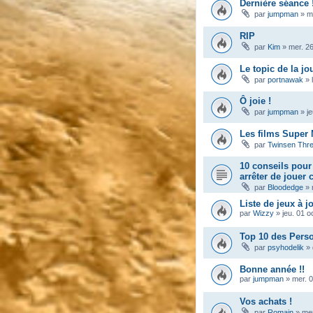
Dernière séance 
par
jumpman
»
m
RIP
par
Kim
»
mer. 2
Le topic de la jo
par
portnawak
»
Ô joie !
par
jumpman
»
j
Les films Super 
par
Twinsen Thr
10 conseils pou
arrêter de jouer
par
Bloodedge
»
Liste de jeux à j
par
Wizzy
»
jeu. 01 o
Top 10 des Pers
par
psyhodelik
»
Bonne année !!
par
jumpman
»
mer. 0
Vos achats !
par
Romain
»
mer