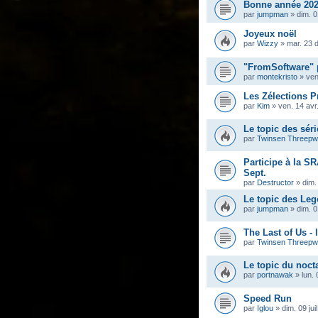
Bonne année 202
par
jumpman
»
dim. 0
Joyeux noël
par
Wizzy
»
mar. 23 
"FromSoftware" 
par
montekristo
»
ven
Les Zélections Pr
par
Kim
»
ven. 14 avr
Le topic des séri
par
Twinsen Threep
Participe à la S
Sept.
par
Destructor
»
dim.
Le topic des Leg
par
jumpman
»
dim. 
The Last of Us - 
par
Twinsen Threep
Le topic du noc
par
portnawak
»
lun. 
Speed Run
par
Iglou
»
dim. 09 jui