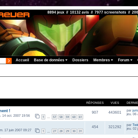
8894 jeux // 10132 avis // 7977 screenshots // 20
Accueil
Base de données
Dossiers
Membres
Forum
RÉPONSES
VUES
DERNI
ment !
par
ju
907
443601
jeu. 06
. 14 oct. 2007 19:56
1
57
58
59
60
61
…
par
Twi
454
321292
jeu. 02 
im. 17 juin 2007 09:27
1
27
28
29
30
31
…