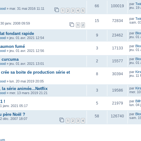
par
Twi
66
100019
jeu. 19
wood
»
mar. 31 mai 2016 11:11
1
2
3
4
5
par
Twi
15
72834
sam. 03
 30 janv. 2008 09:59
1
2
at fondant rapide
par
Blo
9
23462
jeu. 01
wood
»
jeu. 01 avr. 2021 12:54
 saumon fumé
par
Blo
3
17133
jeu. 01
wood
»
jeu. 01 avr. 2021 12:56
u curcuma
par
Blo
2
15577
jeu. 01
wood
»
jeu. 01 avr. 2021 13:01
crée sa boite de production série et
par
Kir
8
30394
jeu. 11 
wood
»
lun. 20 mai 2019 20:05
la série animée...Netflix
par
Kir
3
19586
mer. 10
wood
»
mer. 13 mars 2019 21:21
1 !
par
Bill
5
21979
lun. 04
1 janv. 2021 05:17
 père Noël ?
par
Blo
58
126740
sam. 19
12 déc. 2007 18:07
1
2
3
4
rum