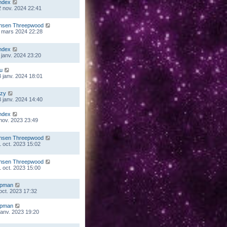
ndex
 nov. 2024 22:41
nsen Threepwood
 mars 2024 22:28
ndex
 janv. 2024 23:20
ou
 janv. 2024 18:01
zy
 janv. 2024 14:40
ndex
 nov. 2023 23:49
nsen Threepwood
 oct. 2023 15:02
nsen Threepwood
 oct. 2023 15:00
mpman
 oct. 2023 17:32
mpman
 janv. 2023 19:20