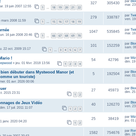
!
par
Blo
327
305430
mar. 23
ar. 19 juin 2007 12:55
1
18
19
20
21
22
…
par
Twi
279
338787
ven. 19
6 mars 2008 11:59
1
15
16
17
18
19
…
urnée
par
Twi
1047
535845
mar. 16
lun. 16 juin 2008 20:46
1
66
67
68
69
70
…
par
Blo
101
152259
sam. 06
eu. 22 oct. 2009 15:17
1
3
4
5
6
7
…
Mario !
par
Wiz
54
42796
dim. 19
eepwood
»
jeu. 01 févr. 2018 13:56
1
2
3
4
r bien débuter dans Mystwood Manor (et
par
Blo
5
192504
mer. 01
 comme un touriste)
mer. 01 avr. 2026 00:06
ouer
par
Blo
27
45973
dim. 25
ct. 2015 23:31
1
2
onnages de Jeux Vidéo
par
Blo
40
126270
ven. 23
dim. 17 juil. 2011 11:07
1
2
3
par
Wiz
25
38419
jeu. 01
1 janv. 2020 04:20
1
2
par
Ro
1582
754676
dim. 28
. 20 juin 2007 20:43