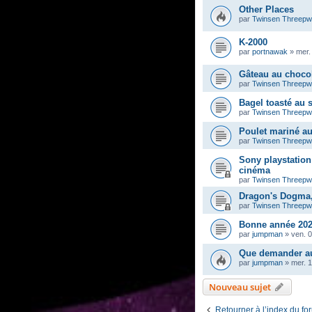
Other Places
par
Twinsen Threep
K-2000
par
portnawak
»
mer.
Gâteau au chocol
par
Twinsen Threep
Bagel toasté au
par
Twinsen Threep
Poulet mariné a
par
Twinsen Threep
Sony playstation 
cinéma
par
Twinsen Threep
Dragon's Dogma, 
par
Twinsen Threep
Bonne année 202
par
jumpman
»
ven. 0
Que demander au
par
jumpman
»
mer. 
Nouveau sujet
Retourner à l’index du fo