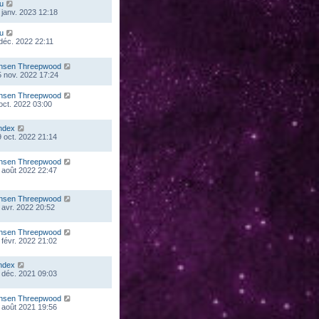
ou
 janv. 2023 12:18
ou
 déc. 2022 22:11
nsen Threepwood
 nov. 2022 17:24
nsen Threepwood
 oct. 2022 03:00
ndex
 oct. 2022 21:14
nsen Threepwood
 août 2022 22:47
nsen Threepwood
 avr. 2022 20:52
nsen Threepwood
 févr. 2022 21:02
ndex
 déc. 2021 09:03
nsen Threepwood
 août 2021 19:56