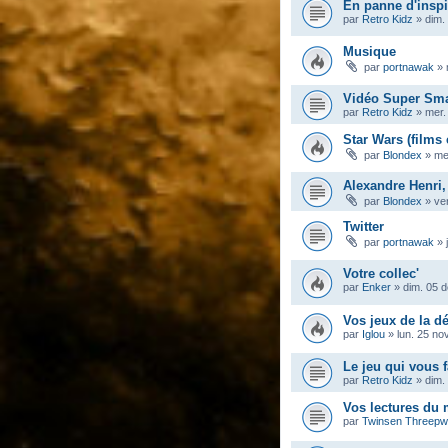
En panne d'inspi
par
Retro Kidz
»
dim.
Musique
par
portnawak
»
Vidéo Super Sma
par
Retro Kidz
»
mer.
Star Wars (films 
par
Blondex
»
me
Alexandre Henri,
par
Blondex
»
ve
Twitter
par
portnawak
»
Votre collec'
par
Enker
»
dim. 05 
Vos jeux de la dé
par
Iglou
»
lun. 25 no
Le jeu qui vous f
par
Retro Kidz
»
dim.
Vos lectures du
par
Twinsen Threep