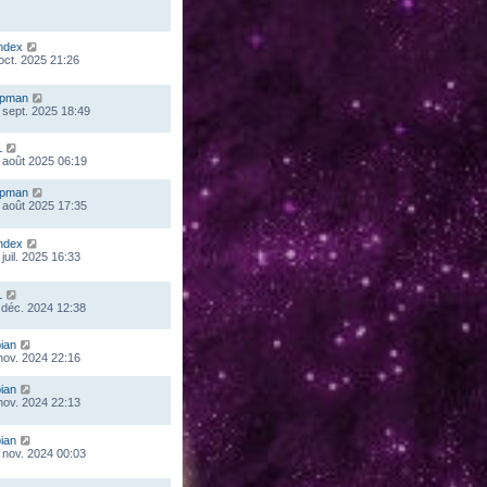
ndex
 oct. 2025 21:26
mpman
 sept. 2025 18:49
L
 août 2025 06:19
mpman
 août 2025 17:35
ndex
juil. 2025 16:33
L
 déc. 2024 12:38
ian
 nov. 2024 22:16
ian
 nov. 2024 22:13
ian
 nov. 2024 00:03