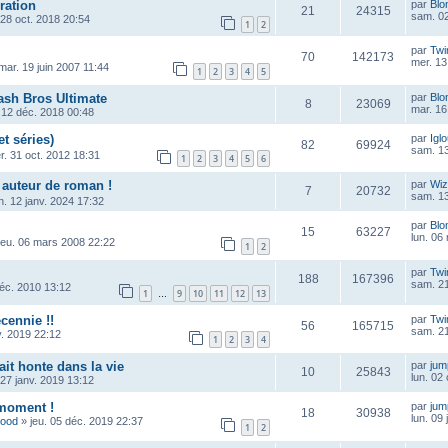
ration
par
Blo
21
24315
sam. 02
 28 oct. 2018 20:54
1
2
par
Twi
70
142173
mer. 13
mar. 19 juin 2007 11:44
1
2
3
4
5
sh Bros Ultimate
par
Blo
8
23069
mar. 16
 12 déc. 2018 00:48
et séries)
par
Igl
82
69924
sam. 13
r. 31 oct. 2012 18:31
1
2
3
4
5
6
 auteur de roman !
par
Wiz
7
20732
sam. 13
n. 12 janv. 2024 17:32
par
Blo
15
63227
lun. 06
jeu. 06 mars 2008 22:22
1
2
par
Twi
188
167396
sam. 21
déc. 2010 13:12
1
9
10
11
12
13
…
cennie !!
par
Twi
56
165715
sam. 21
v. 2019 22:12
1
2
3
4
ait honte dans la vie
par
ju
10
25843
lun. 02
 27 janv. 2019 13:12
 moment !
par
ju
18
30938
lun. 09
wood
»
jeu. 05 déc. 2019 22:37
1
2