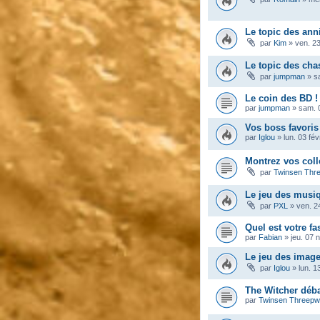
Le topic des ann
par
Kim
»
ven. 23
Le topic des ch
par
jumpman
»
s
Le coin des BD !
par
jumpman
»
sam. 
Vos boss favoris
par
Iglou
»
lun. 03 fé
Montrez vos coll
par
Twinsen Thr
Le jeu des musi
par
PXL
»
ven. 2
Quel est votre fa
par
Fabian
»
jeu. 07 
Le jeu des imag
par
Iglou
»
lun. 1
The Witcher déba
par
Twinsen Threep