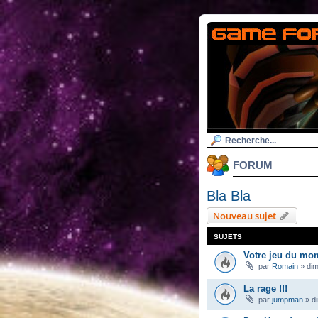
FORUM
Bla Bla
Nouveau sujet
SUJETS
Votre jeu du mo
par
Romain
»
dim
La rage !!!
par
jumpman
»
d