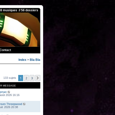
08 musiques // 56 dossiers
Contact
Index
>
Bla Bla
1
2
3
Suivante
133 sujets
ER MESSAGE
mpman
 août 2026 16:16
nsen Threepwood
juil. 2026 20:38