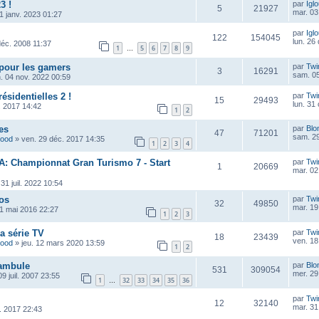
3 !
par
Igl
5
21927
mar. 03
1 janv. 2023 01:27
par
Igl
122
154045
lun. 26
déc. 2008 11:37
1
5
6
7
8
9
…
pour les gamers
par
Twi
3
16291
sam. 05
. 04 nov. 2022 00:59
ésidentielles 2 !
par
Twi
15
29493
lun. 31
. 2017 14:42
1
2
es
par
Blo
47
71201
sam. 29
wood
»
ven. 29 déc. 2017 14:35
1
2
3
4
RA: Championnat Gran Turismo 7 - Start
par
Twi
1
20669
mar. 02
 31 juil. 2022 10:54
os
par
Twi
32
49850
mar. 19
01 mai 2016 22:27
1
2
3
la série TV
par
Twi
18
23439
ven. 18
wood
»
jeu. 12 mars 2020 13:59
1
2
tambule
par
Blo
531
309054
mer. 29
09 juil. 2007 23:55
1
32
33
34
35
36
…
par
Twi
12
32140
mar. 31
l. 2017 22:43