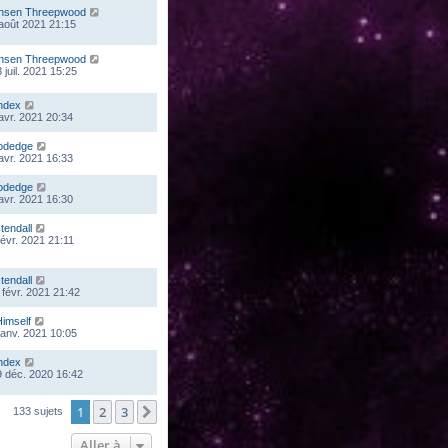
nsen Threepwood
 août 2021 21:15
nsen Threepwood
 juil. 2021 15:25
ndex
 avr. 2021 20:34
odedge
 avr. 2021 16:33
odedge
 avr. 2021 16:30
stendall
févr. 2021 21:11
stendall
 févr. 2021 21:42
Himself
 janv. 2021 10:05
ndex
 déc. 2020 16:42
1
2
3
Suivante
133 sujets
Aller à