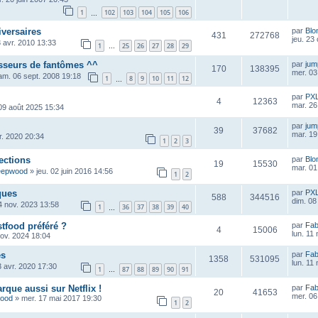
1
102
103
104
105
106
…
iversaires
par
Blo
431
272768
jeu. 23
 avr. 2010 13:33
1
25
26
27
28
29
…
asseurs de fantômes ^^
par
ju
170
138395
mer. 03
am. 06 sept. 2008 19:18
1
8
9
10
11
12
…
par
PX
4
12363
mar. 26
09 août 2025 15:34
par
ju
39
37682
mar. 19
vr. 2020 20:34
1
2
3
ections
par
Blo
19
15530
mar. 01 
eepwood
»
jeu. 02 juin 2016 14:56
1
2
ques
par
PX
588
344516
dim. 08
4 nov. 2023 13:58
1
36
37
38
39
40
…
stfood préféré ?
par
Fab
4
15006
lun. 11
nov. 2024 18:04
es
par
Fab
1358
531095
lun. 11
3 avr. 2020 17:30
1
87
88
89
90
91
…
rque aussi sur Netflix !
par
Fab
20
41653
mer. 06
wood
»
mer. 17 mai 2017 19:30
1
2