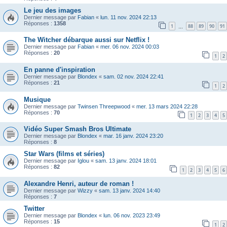
Le jeu des images
Dernier message par
Fabian
«
lun. 11 nov. 2024 22:13
Réponses :
1358
1
88
89
90
91
…
The Witcher débarque aussi sur Netflix !
Dernier message par
Fabian
«
mer. 06 nov. 2024 00:03
Réponses :
20
1
2
En panne d'inspiration
Dernier message par
Blondex
«
sam. 02 nov. 2024 22:41
Réponses :
21
1
2
Musique
Dernier message par
Twinsen Threepwood
«
mer. 13 mars 2024 22:28
Réponses :
70
1
2
3
4
5
Vidéo Super Smash Bros Ultimate
Dernier message par
Blondex
«
mar. 16 janv. 2024 23:20
Réponses :
8
Star Wars (films et séries)
Dernier message par
Iglou
«
sam. 13 janv. 2024 18:01
Réponses :
82
1
2
3
4
5
6
Alexandre Henri, auteur de roman !
Dernier message par
Wizzy
«
sam. 13 janv. 2024 14:40
Réponses :
7
Twitter
Dernier message par
Blondex
«
lun. 06 nov. 2023 23:49
Réponses :
15
1
2