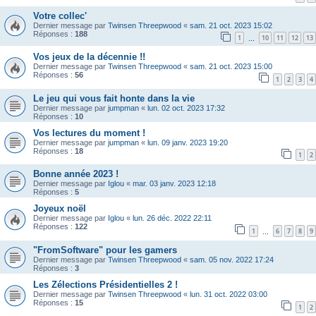
Votre collec'
Dernier message par
Twinsen Threepwood
«
sam. 21 oct. 2023 15:02
Réponses :
188
1
10
11
12
13
…
Vos jeux de la décennie !!
Dernier message par
Twinsen Threepwood
«
sam. 21 oct. 2023 15:00
Réponses :
56
1
2
3
4
Le jeu qui vous fait honte dans la vie
Dernier message par
jumpman
«
lun. 02 oct. 2023 17:32
Réponses :
10
Vos lectures du moment !
Dernier message par
jumpman
«
lun. 09 janv. 2023 19:20
Réponses :
18
1
2
Bonne année 2023 !
Dernier message par
Iglou
«
mar. 03 janv. 2023 12:18
Réponses :
5
Joyeux noël
Dernier message par
Iglou
«
lun. 26 déc. 2022 22:11
Réponses :
122
1
6
7
8
9
…
"FromSoftware" pour les gamers
Dernier message par
Twinsen Threepwood
«
sam. 05 nov. 2022 17:24
Réponses :
3
Les Zélections Présidentielles 2 !
Dernier message par
Twinsen Threepwood
«
lun. 31 oct. 2022 03:00
Réponses :
15
1
2