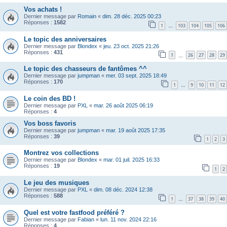
Vos achats !
Dernier message par
Romain
«
dim. 28 déc. 2025 00:23
Réponses :
1582
1
103
104
105
106
…
Le topic des anniversaires
Dernier message par
Blondex
«
jeu. 23 oct. 2025 21:26
Réponses :
431
1
26
27
28
29
…
Le topic des chasseurs de fantômes ^^
Dernier message par
jumpman
«
mer. 03 sept. 2025 18:49
Réponses :
170
1
9
10
11
12
…
Le coin des BD !
Dernier message par
PXL
«
mar. 26 août 2025 06:19
Réponses :
4
Vos boss favoris
Dernier message par
jumpman
«
mar. 19 août 2025 17:35
Réponses :
39
1
2
3
Montrez vos collections
Dernier message par
Blondex
«
mar. 01 juil. 2025 16:33
Réponses :
19
1
2
Le jeu des musiques
Dernier message par
PXL
«
dim. 08 déc. 2024 12:38
Réponses :
588
1
37
38
39
40
…
Quel est votre fastfood préféré ?
Dernier message par
Fabian
«
lun. 11 nov. 2024 22:16
Réponses :
4