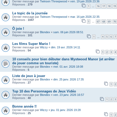
Dernier message par
Twinsen Threepwood
«
ven. 19 juin 2026 23:36
Réponses :
279
1
16
17
18
19
…
Le topic de la journée
Dernier message par
Twinsen Threepwood
«
mar. 16 juin 2026 22:35
Réponses :
1047
1
67
68
69
70
…
Ô joie !
Dernier message par
Blondex
«
sam. 06 juin 2026 08:51
Réponses :
101
1
4
5
6
7
…
Les films Super Mario !
Dernier message par
Wizzy
«
dim. 19 avr. 2026 14:11
Réponses :
54
1
2
3
4
10 conseils pour bien débuter dans Mystwood Manor (et arrêter
de jouer comme un touriste)
Dernier message par
Blondex
«
mer. 01 avr. 2026 18:08
Réponses :
5
Liste de jeux à jouer
Dernier message par
Blondex
«
dim. 25 janv. 2026 17:35
Réponses :
27
1
2
Top 10 des Personnages de Jeux Vidéo
Dernier message par
Blondex
«
ven. 23 janv. 2026 16:57
Réponses :
40
1
2
3
Bonne année !!
Dernier message par
Wizzy
«
jeu. 01 janv. 2026 19:28
Réponses :
25
1
2