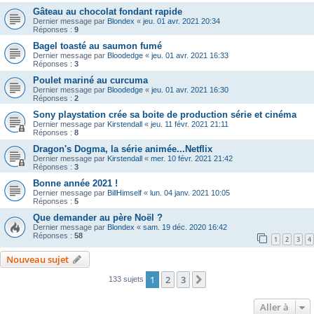
Gâteau au chocolat fondant rapide
Dernier message par
Blondex
«
jeu. 01 avr. 2021 20:34
Réponses :
9
Bagel toasté au saumon fumé
Dernier message par
Bloodedge
«
jeu. 01 avr. 2021 16:33
Réponses :
3
Poulet mariné au curcuma
Dernier message par
Bloodedge
«
jeu. 01 avr. 2021 16:30
Réponses :
2
Sony playstation crée sa boite de production série et cinéma
Dernier message par
Kirstendall
«
jeu. 11 févr. 2021 21:11
Réponses :
8
Dragon's Dogma, la série animée...Netflix
Dernier message par
Kirstendall
«
mer. 10 févr. 2021 21:42
Réponses :
3
Bonne année 2021 !
Dernier message par
BillHimself
«
lun. 04 janv. 2021 10:05
Réponses :
5
Que demander au père Noël ?
Dernier message par
Blondex
«
sam. 19 déc. 2020 16:42
Réponses :
58
1
2
3
4
Nouveau sujet
1
2
3
Suivante
133 sujets
Aller à