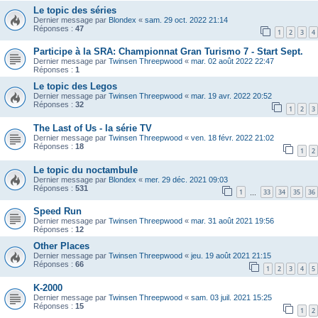
Le topic des séries
Dernier message par
Blondex
«
sam. 29 oct. 2022 21:14
Réponses :
47
1
2
3
4
Participe à la SRA: Championnat Gran Turismo 7 - Start Sept.
Dernier message par
Twinsen Threepwood
«
mar. 02 août 2022 22:47
Réponses :
1
Le topic des Legos
Dernier message par
Twinsen Threepwood
«
mar. 19 avr. 2022 20:52
Réponses :
32
1
2
3
The Last of Us - la série TV
Dernier message par
Twinsen Threepwood
«
ven. 18 févr. 2022 21:02
Réponses :
18
1
2
Le topic du noctambule
Dernier message par
Blondex
«
mer. 29 déc. 2021 09:03
Réponses :
531
1
33
34
35
36
…
Speed Run
Dernier message par
Twinsen Threepwood
«
mar. 31 août 2021 19:56
Réponses :
12
Other Places
Dernier message par
Twinsen Threepwood
«
jeu. 19 août 2021 21:15
Réponses :
66
1
2
3
4
5
K-2000
Dernier message par
Twinsen Threepwood
«
sam. 03 juil. 2021 15:25
Réponses :
15
1
2