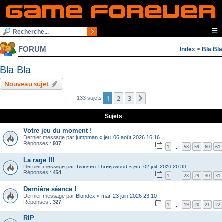
☰
FORUM
Index
>
Bla Bla
Bla Bla
Nouveau sujet
1
2
3
Suivante
133 sujets
Sujets
Votre jeu du moment !
Dernier message par
jumpman
«
jeu. 06 août 2026 16:16
Réponses :
907
1
58
59
60
61
…
La rage !!!
Dernier message par
Twinsen Threepwood
«
jeu. 02 juil. 2026 20:38
Réponses :
454
1
28
29
30
31
…
Dernière séance !
Dernier message par
Blondex
«
mar. 23 juin 2026 23:10
Réponses :
327
1
19
20
21
22
…
RIP