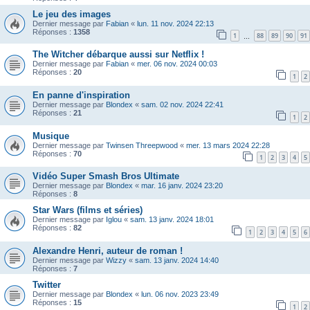
Le jeu des images
Dernier message par
Fabian
«
lun. 11 nov. 2024 22:13
Réponses :
1358
1
88
89
90
91
…
The Witcher débarque aussi sur Netflix !
Dernier message par
Fabian
«
mer. 06 nov. 2024 00:03
Réponses :
20
1
2
En panne d'inspiration
Dernier message par
Blondex
«
sam. 02 nov. 2024 22:41
Réponses :
21
1
2
Musique
Dernier message par
Twinsen Threepwood
«
mer. 13 mars 2024 22:28
Réponses :
70
1
2
3
4
5
Vidéo Super Smash Bros Ultimate
Dernier message par
Blondex
«
mar. 16 janv. 2024 23:20
Réponses :
8
Star Wars (films et séries)
Dernier message par
Iglou
«
sam. 13 janv. 2024 18:01
Réponses :
82
1
2
3
4
5
6
Alexandre Henri, auteur de roman !
Dernier message par
Wizzy
«
sam. 13 janv. 2024 14:40
Réponses :
7
Twitter
Dernier message par
Blondex
«
lun. 06 nov. 2023 23:49
Réponses :
15
1
2