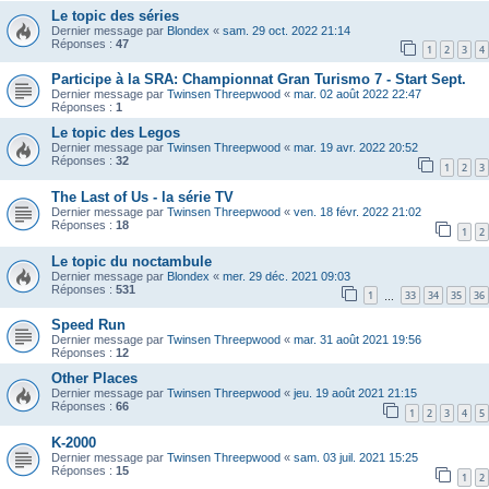
Le topic des séries
Dernier message par
Blondex
«
sam. 29 oct. 2022 21:14
Réponses :
47
1
2
3
4
Participe à la SRA: Championnat Gran Turismo 7 - Start Sept.
Dernier message par
Twinsen Threepwood
«
mar. 02 août 2022 22:47
Réponses :
1
Le topic des Legos
Dernier message par
Twinsen Threepwood
«
mar. 19 avr. 2022 20:52
Réponses :
32
1
2
3
The Last of Us - la série TV
Dernier message par
Twinsen Threepwood
«
ven. 18 févr. 2022 21:02
Réponses :
18
1
2
Le topic du noctambule
Dernier message par
Blondex
«
mer. 29 déc. 2021 09:03
Réponses :
531
1
33
34
35
36
…
Speed Run
Dernier message par
Twinsen Threepwood
«
mar. 31 août 2021 19:56
Réponses :
12
Other Places
Dernier message par
Twinsen Threepwood
«
jeu. 19 août 2021 21:15
Réponses :
66
1
2
3
4
5
K-2000
Dernier message par
Twinsen Threepwood
«
sam. 03 juil. 2021 15:25
Réponses :
15
1
2