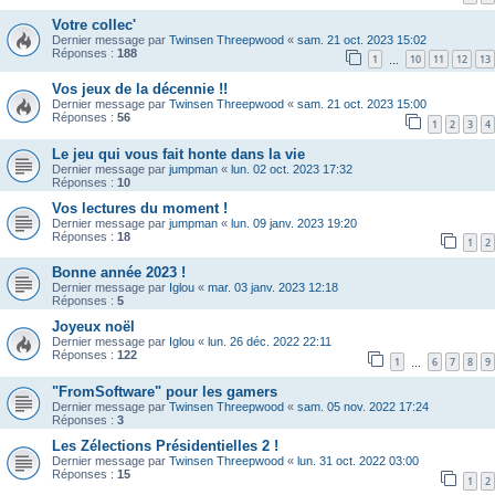
Votre collec'
Dernier message par
Twinsen Threepwood
«
sam. 21 oct. 2023 15:02
Réponses :
188
1
10
11
12
13
…
Vos jeux de la décennie !!
Dernier message par
Twinsen Threepwood
«
sam. 21 oct. 2023 15:00
Réponses :
56
1
2
3
4
Le jeu qui vous fait honte dans la vie
Dernier message par
jumpman
«
lun. 02 oct. 2023 17:32
Réponses :
10
Vos lectures du moment !
Dernier message par
jumpman
«
lun. 09 janv. 2023 19:20
Réponses :
18
1
2
Bonne année 2023 !
Dernier message par
Iglou
«
mar. 03 janv. 2023 12:18
Réponses :
5
Joyeux noël
Dernier message par
Iglou
«
lun. 26 déc. 2022 22:11
Réponses :
122
1
6
7
8
9
…
"FromSoftware" pour les gamers
Dernier message par
Twinsen Threepwood
«
sam. 05 nov. 2022 17:24
Réponses :
3
Les Zélections Présidentielles 2 !
Dernier message par
Twinsen Threepwood
«
lun. 31 oct. 2022 03:00
Réponses :
15
1
2