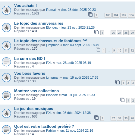
Vos achats !
Dernier message par
Romain
«
dim. 28 déc. 2025 00:23
Réponses :
1582
1
103
104
105
106
…
Le topic des anniversaires
Dernier message par
Blondex
«
jeu. 23 oct. 2025 21:26
Réponses :
431
1
26
27
28
29
…
Le topic des chasseurs de fantômes ^^
Dernier message par
jumpman
«
mer. 03 sept. 2025 18:49
Réponses :
170
1
9
10
11
12
…
Le coin des BD !
Dernier message par
PXL
«
mar. 26 août 2025 06:19
Réponses :
4
Vos boss favoris
Dernier message par
jumpman
«
mar. 19 août 2025 17:35
Réponses :
39
1
2
3
Montrez vos collections
Dernier message par
Blondex
«
mar. 01 juil. 2025 16:33
Réponses :
19
1
2
Le jeu des musiques
Dernier message par
PXL
«
dim. 08 déc. 2024 12:38
Réponses :
588
1
37
38
39
40
…
Quel est votre fastfood préféré ?
Dernier message par
Fabian
«
lun. 11 nov. 2024 22:16
Réponses :
4