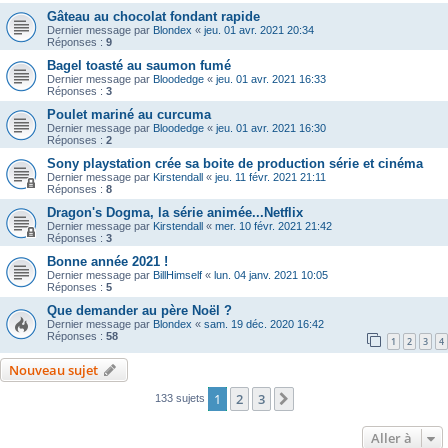
Gâteau au chocolat fondant rapide
Dernier message par
Blondex
«
jeu. 01 avr. 2021 20:34
Réponses :
9
Bagel toasté au saumon fumé
Dernier message par
Bloodedge
«
jeu. 01 avr. 2021 16:33
Réponses :
3
Poulet mariné au curcuma
Dernier message par
Bloodedge
«
jeu. 01 avr. 2021 16:30
Réponses :
2
Sony playstation crée sa boite de production série et cinéma
Dernier message par
Kirstendall
«
jeu. 11 févr. 2021 21:11
Réponses :
8
Dragon's Dogma, la série animée...Netflix
Dernier message par
Kirstendall
«
mer. 10 févr. 2021 21:42
Réponses :
3
Bonne année 2021 !
Dernier message par
BillHimself
«
lun. 04 janv. 2021 10:05
Réponses :
5
Que demander au père Noël ?
Dernier message par
Blondex
«
sam. 19 déc. 2020 16:42
Réponses :
58
1
2
3
4
Nouveau sujet
1
2
3
Suivante
133 sujets
Aller à