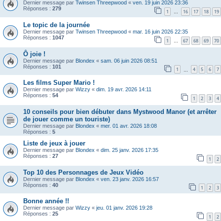
Dernier message par
Twinsen Threepwood
«
ven. 19 juin 2026 23:36
Réponses :
279
1
16
17
18
19
…
Le topic de la journée
Dernier message par
Twinsen Threepwood
«
mar. 16 juin 2026 22:35
Réponses :
1047
1
67
68
69
70
…
Ô joie !
Dernier message par
Blondex
«
sam. 06 juin 2026 08:51
Réponses :
101
1
4
5
6
7
…
Les films Super Mario !
Dernier message par
Wizzy
«
dim. 19 avr. 2026 14:11
Réponses :
54
1
2
3
4
10 conseils pour bien débuter dans Mystwood Manor (et arrêter
de jouer comme un touriste)
Dernier message par
Blondex
«
mer. 01 avr. 2026 18:08
Réponses :
5
Liste de jeux à jouer
Dernier message par
Blondex
«
dim. 25 janv. 2026 17:35
Réponses :
27
1
2
Top 10 des Personnages de Jeux Vidéo
Dernier message par
Blondex
«
ven. 23 janv. 2026 16:57
Réponses :
40
1
2
3
Bonne année !!
Dernier message par
Wizzy
«
jeu. 01 janv. 2026 19:28
Réponses :
25
1
2