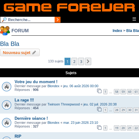
☰
FORUM
Index
>
Bla Bla
Bla Bla
Nouveau sujet
1
2
3
Suivante
133 sujets
Sujets
Votre jeu du moment !
Dernier message par
Blondex
«
jeu. 06 août 2026 00:00
Réponses :
906
1
58
59
60
61
…
La rage !!!
Dernier message par
Twinsen Threepwood
«
jeu. 02 juil. 2026 20:38
Réponses :
454
1
28
29
30
31
…
Dernière séance !
Dernier message par
Blondex
«
mar. 23 juin 2026 23:10
Réponses :
327
1
19
20
21
22
…
RIP