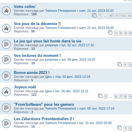
Votre collec'
Dernier message par
Twinsen Threepwood
«
sam. 21 oct. 2023 15:02
Réponses :
188
1
10
11
12
13
…
Vos jeux de la décennie !!
Dernier message par
Twinsen Threepwood
«
sam. 21 oct. 2023 15:00
Réponses :
56
1
2
3
4
Le jeu qui vous fait honte dans la vie
Dernier message par
jumpman
«
lun. 02 oct. 2023 17:32
Réponses :
10
Vos lectures du moment !
Dernier message par
jumpman
«
lun. 09 janv. 2023 19:20
Réponses :
18
1
2
Bonne année 2023 !
Dernier message par
Iglou
«
mar. 03 janv. 2023 12:18
Réponses :
5
Joyeux noël
Dernier message par
Iglou
«
lun. 26 déc. 2022 22:11
Réponses :
122
1
6
7
8
9
…
"FromSoftware" pour les gamers
Dernier message par
Twinsen Threepwood
«
sam. 05 nov. 2022 17:24
Réponses :
3
Les Zélections Présidentielles 2 !
Dernier message par
Twinsen Threepwood
«
lun. 31 oct. 2022 03:00
Réponses :
15
1
2