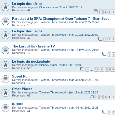
Le topic des séries
Dernier message par
Blondex
«
sam. 29 oct. 2022 21:14
Réponses :
47
1
2
3
4
Participe à la SRA: Championnat Gran Turismo 7 - Start Sept.
Dernier message par
Twinsen Threepwood
«
mar. 02 août 2022 22:47
Réponses :
1
Le topic des Legos
Dernier message par
Twinsen Threepwood
«
mar. 19 avr. 2022 20:52
Réponses :
32
1
2
3
The Last of Us - la série TV
Dernier message par
Twinsen Threepwood
«
ven. 18 févr. 2022 21:02
Réponses :
18
1
2
Le topic du noctambule
Dernier message par
Blondex
«
mer. 29 déc. 2021 09:03
Réponses :
531
1
33
34
35
36
…
Speed Run
Dernier message par
Twinsen Threepwood
«
mar. 31 août 2021 19:56
Réponses :
12
Other Places
Dernier message par
Twinsen Threepwood
«
jeu. 19 août 2021 21:15
Réponses :
66
1
2
3
4
5
K-2000
Dernier message par
Twinsen Threepwood
«
sam. 03 juil. 2021 15:25
Réponses :
15
1
2