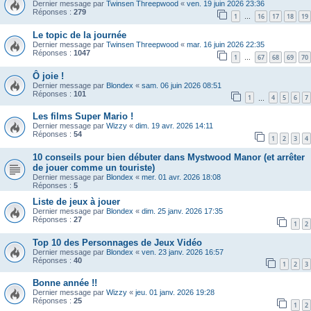
Dernier message par
Twinsen Threepwood
«
ven. 19 juin 2026 23:36
Réponses :
279
1
16
17
18
19
…
Le topic de la journée
Dernier message par
Twinsen Threepwood
«
mar. 16 juin 2026 22:35
Réponses :
1047
1
67
68
69
70
…
Ô joie !
Dernier message par
Blondex
«
sam. 06 juin 2026 08:51
Réponses :
101
1
4
5
6
7
…
Les films Super Mario !
Dernier message par
Wizzy
«
dim. 19 avr. 2026 14:11
Réponses :
54
1
2
3
4
10 conseils pour bien débuter dans Mystwood Manor (et arrêter
de jouer comme un touriste)
Dernier message par
Blondex
«
mer. 01 avr. 2026 18:08
Réponses :
5
Liste de jeux à jouer
Dernier message par
Blondex
«
dim. 25 janv. 2026 17:35
Réponses :
27
1
2
Top 10 des Personnages de Jeux Vidéo
Dernier message par
Blondex
«
ven. 23 janv. 2026 16:57
Réponses :
40
1
2
3
Bonne année !!
Dernier message par
Wizzy
«
jeu. 01 janv. 2026 19:28
Réponses :
25
1
2