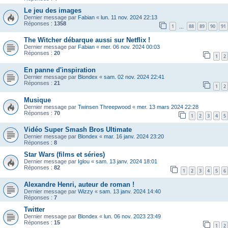
Le jeu des images
Dernier message par
Fabian
«
lun. 11 nov. 2024 22:13
Réponses :
1358
1
88
89
90
91
…
The Witcher débarque aussi sur Netflix !
Dernier message par
Fabian
«
mer. 06 nov. 2024 00:03
Réponses :
20
1
2
En panne d'inspiration
Dernier message par
Blondex
«
sam. 02 nov. 2024 22:41
Réponses :
21
1
2
Musique
Dernier message par
Twinsen Threepwood
«
mer. 13 mars 2024 22:28
Réponses :
70
1
2
3
4
5
Vidéo Super Smash Bros Ultimate
Dernier message par
Blondex
«
mar. 16 janv. 2024 23:20
Réponses :
8
Star Wars (films et séries)
Dernier message par
Iglou
«
sam. 13 janv. 2024 18:01
Réponses :
82
1
2
3
4
5
6
Alexandre Henri, auteur de roman !
Dernier message par
Wizzy
«
sam. 13 janv. 2024 14:40
Réponses :
7
Twitter
Dernier message par
Blondex
«
lun. 06 nov. 2023 23:49
Réponses :
15
1
2