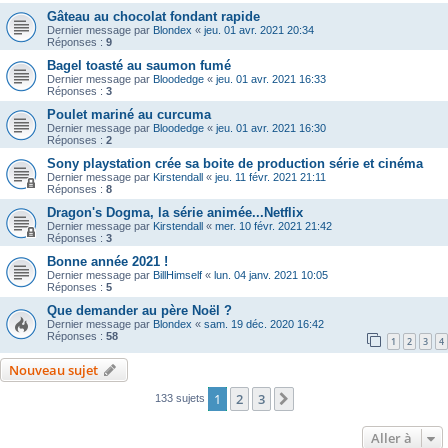
Gâteau au chocolat fondant rapide
Dernier message par
Blondex
«
jeu. 01 avr. 2021 20:34
Réponses :
9
Bagel toasté au saumon fumé
Dernier message par
Bloodedge
«
jeu. 01 avr. 2021 16:33
Réponses :
3
Poulet mariné au curcuma
Dernier message par
Bloodedge
«
jeu. 01 avr. 2021 16:30
Réponses :
2
Sony playstation crée sa boite de production série et cinéma
Dernier message par
Kirstendall
«
jeu. 11 févr. 2021 21:11
Réponses :
8
Dragon's Dogma, la série animée...Netflix
Dernier message par
Kirstendall
«
mer. 10 févr. 2021 21:42
Réponses :
3
Bonne année 2021 !
Dernier message par
BillHimself
«
lun. 04 janv. 2021 10:05
Réponses :
5
Que demander au père Noël ?
Dernier message par
Blondex
«
sam. 19 déc. 2020 16:42
Réponses :
58
1
2
3
4
Nouveau sujet
1
2
3
Suivante
133 sujets
Aller à