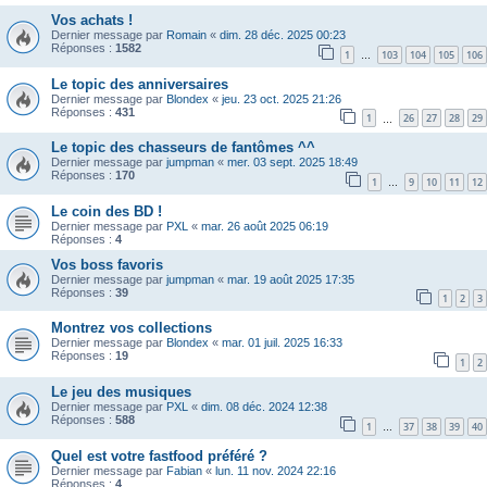
Vos achats !
Dernier message par
Romain
«
dim. 28 déc. 2025 00:23
Réponses :
1582
1
103
104
105
106
…
Le topic des anniversaires
Dernier message par
Blondex
«
jeu. 23 oct. 2025 21:26
Réponses :
431
1
26
27
28
29
…
Le topic des chasseurs de fantômes ^^
Dernier message par
jumpman
«
mer. 03 sept. 2025 18:49
Réponses :
170
1
9
10
11
12
…
Le coin des BD !
Dernier message par
PXL
«
mar. 26 août 2025 06:19
Réponses :
4
Vos boss favoris
Dernier message par
jumpman
«
mar. 19 août 2025 17:35
Réponses :
39
1
2
3
Montrez vos collections
Dernier message par
Blondex
«
mar. 01 juil. 2025 16:33
Réponses :
19
1
2
Le jeu des musiques
Dernier message par
PXL
«
dim. 08 déc. 2024 12:38
Réponses :
588
1
37
38
39
40
…
Quel est votre fastfood préféré ?
Dernier message par
Fabian
«
lun. 11 nov. 2024 22:16
Réponses :
4