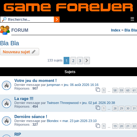
☰
FORUM
Index
>
Bla Bla
Bla Bla
Nouveau sujet
1
2
3
Suivante
133 sujets
Sujets
Votre jeu du moment !
Dernier message par
jumpman
«
jeu. 06 août 2026 16:16
Réponses :
907
1
58
59
60
61
…
La rage !!!
Dernier message par
Twinsen Threepwood
«
jeu. 02 juil. 2026 20:38
Réponses :
454
1
28
29
30
31
…
Dernière séance !
Dernier message par
Blondex
«
mar. 23 juin 2026 23:10
Réponses :
327
1
19
20
21
22
…
RIP