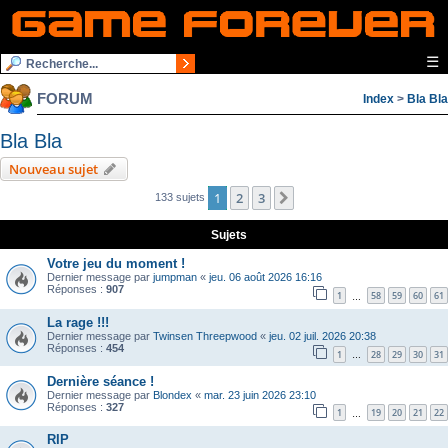
☰
FORUM
Index
>
Bla Bla
Bla Bla
Nouveau sujet
1
2
3
Suivante
133 sujets
Sujets
Votre jeu du moment !
Dernier message par
jumpman
«
jeu. 06 août 2026 16:16
Réponses :
907
1
58
59
60
61
…
La rage !!!
Dernier message par
Twinsen Threepwood
«
jeu. 02 juil. 2026 20:38
Réponses :
454
1
28
29
30
31
…
Dernière séance !
Dernier message par
Blondex
«
mar. 23 juin 2026 23:10
Réponses :
327
1
19
20
21
22
…
RIP