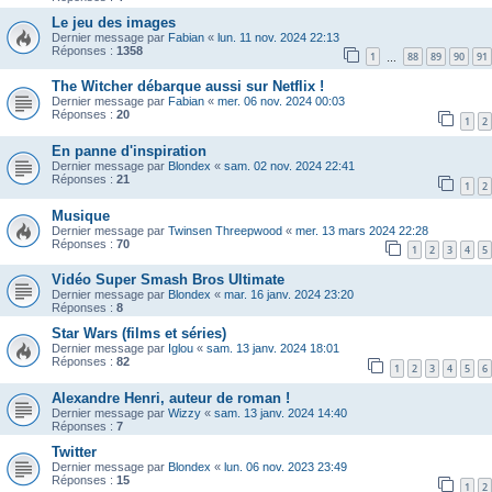
Le jeu des images
Dernier message par
Fabian
«
lun. 11 nov. 2024 22:13
Réponses :
1358
1
88
89
90
91
…
The Witcher débarque aussi sur Netflix !
Dernier message par
Fabian
«
mer. 06 nov. 2024 00:03
Réponses :
20
1
2
En panne d'inspiration
Dernier message par
Blondex
«
sam. 02 nov. 2024 22:41
Réponses :
21
1
2
Musique
Dernier message par
Twinsen Threepwood
«
mer. 13 mars 2024 22:28
Réponses :
70
1
2
3
4
5
Vidéo Super Smash Bros Ultimate
Dernier message par
Blondex
«
mar. 16 janv. 2024 23:20
Réponses :
8
Star Wars (films et séries)
Dernier message par
Iglou
«
sam. 13 janv. 2024 18:01
Réponses :
82
1
2
3
4
5
6
Alexandre Henri, auteur de roman !
Dernier message par
Wizzy
«
sam. 13 janv. 2024 14:40
Réponses :
7
Twitter
Dernier message par
Blondex
«
lun. 06 nov. 2023 23:49
Réponses :
15
1
2