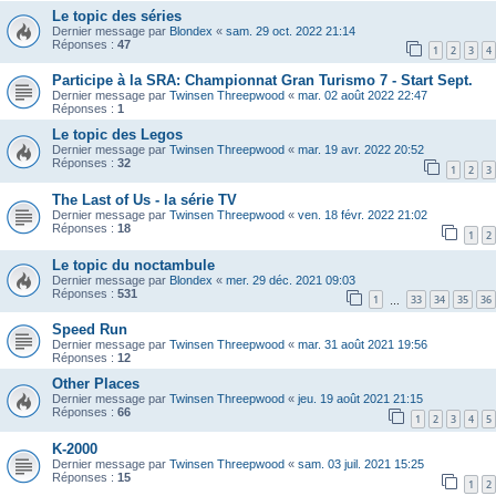
Le topic des séries
Dernier message par
Blondex
«
sam. 29 oct. 2022 21:14
Réponses :
47
1
2
3
4
Participe à la SRA: Championnat Gran Turismo 7 - Start Sept.
Dernier message par
Twinsen Threepwood
«
mar. 02 août 2022 22:47
Réponses :
1
Le topic des Legos
Dernier message par
Twinsen Threepwood
«
mar. 19 avr. 2022 20:52
Réponses :
32
1
2
3
The Last of Us - la série TV
Dernier message par
Twinsen Threepwood
«
ven. 18 févr. 2022 21:02
Réponses :
18
1
2
Le topic du noctambule
Dernier message par
Blondex
«
mer. 29 déc. 2021 09:03
Réponses :
531
1
33
34
35
36
…
Speed Run
Dernier message par
Twinsen Threepwood
«
mar. 31 août 2021 19:56
Réponses :
12
Other Places
Dernier message par
Twinsen Threepwood
«
jeu. 19 août 2021 21:15
Réponses :
66
1
2
3
4
5
K-2000
Dernier message par
Twinsen Threepwood
«
sam. 03 juil. 2021 15:25
Réponses :
15
1
2