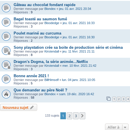
Gâteau au chocolat fondant rapide
Dernier message par
Blondex
«
jeu. 01 avr. 2021 20:34
Réponses :
9
Bagel toasté au saumon fumé
Dernier message par
Bloodedge
«
jeu. 01 avr. 2021 16:33
Réponses :
3
Poulet mariné au curcuma
Dernier message par
Bloodedge
«
jeu. 01 avr. 2021 16:30
Réponses :
2
Sony playstation crée sa boite de production série et cinéma
Dernier message par
Kirstendall
«
jeu. 11 févr. 2021 21:11
Réponses :
8
Dragon's Dogma, la série animée...Netflix
Dernier message par
Kirstendall
«
mer. 10 févr. 2021 21:42
Réponses :
3
Bonne année 2021 !
Dernier message par
BillHimself
«
lun. 04 janv. 2021 10:05
Réponses :
5
Que demander au père Noël ?
Dernier message par
Blondex
«
sam. 19 déc. 2020 16:42
Réponses :
58
1
2
3
4
Nouveau sujet
1
2
3
Suivante
133 sujets
Aller à