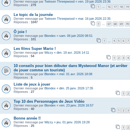
Dernier message par
Twinsen Threepwood
«
ven. 19 juin 2026 23:36
Réponses :
279
1
16
17
18
19
…
Le topic de la journée
Dernier message par
Twinsen Threepwood
«
mar. 16 juin 2026 22:35
Réponses :
1047
1
67
68
69
70
…
Ô joie !
Dernier message par
Blondex
«
sam. 06 juin 2026 08:51
Réponses :
101
1
4
5
6
7
…
Les films Super Mario !
Dernier message par
Wizzy
«
dim. 19 avr. 2026 14:11
Réponses :
54
1
2
3
4
10 conseils pour bien débuter dans Mystwood Manor (et arrêter
de jouer comme un touriste)
Dernier message par
Blondex
«
mer. 01 avr. 2026 18:08
Réponses :
5
Liste de jeux à jouer
Dernier message par
Blondex
«
dim. 25 janv. 2026 17:35
Réponses :
27
1
2
Top 10 des Personnages de Jeux Vidéo
Dernier message par
Blondex
«
ven. 23 janv. 2026 16:57
Réponses :
40
1
2
3
Bonne année !!
Dernier message par
Wizzy
«
jeu. 01 janv. 2026 19:28
Réponses :
25
1
2