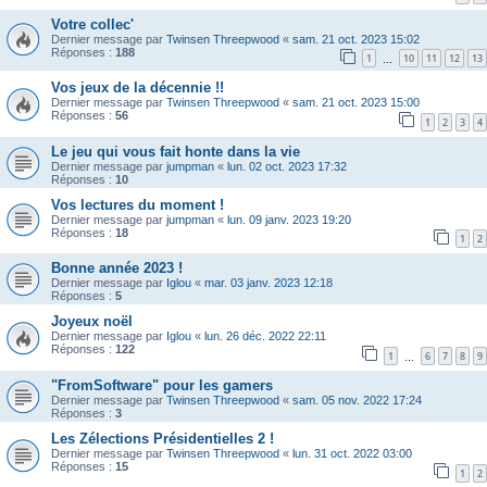
Votre collec'
Dernier message par
Twinsen Threepwood
«
sam. 21 oct. 2023 15:02
Réponses :
188
1
10
11
12
13
…
Vos jeux de la décennie !!
Dernier message par
Twinsen Threepwood
«
sam. 21 oct. 2023 15:00
Réponses :
56
1
2
3
4
Le jeu qui vous fait honte dans la vie
Dernier message par
jumpman
«
lun. 02 oct. 2023 17:32
Réponses :
10
Vos lectures du moment !
Dernier message par
jumpman
«
lun. 09 janv. 2023 19:20
Réponses :
18
1
2
Bonne année 2023 !
Dernier message par
Iglou
«
mar. 03 janv. 2023 12:18
Réponses :
5
Joyeux noël
Dernier message par
Iglou
«
lun. 26 déc. 2022 22:11
Réponses :
122
1
6
7
8
9
…
"FromSoftware" pour les gamers
Dernier message par
Twinsen Threepwood
«
sam. 05 nov. 2022 17:24
Réponses :
3
Les Zélections Présidentielles 2 !
Dernier message par
Twinsen Threepwood
«
lun. 31 oct. 2022 03:00
Réponses :
15
1
2