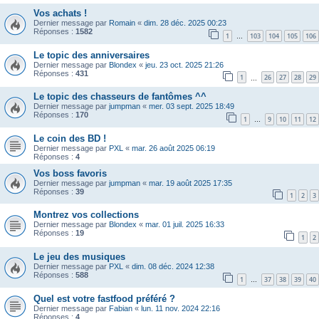
Vos achats !
Dernier message par
Romain
«
dim. 28 déc. 2025 00:23
Réponses :
1582
1
103
104
105
106
…
Le topic des anniversaires
Dernier message par
Blondex
«
jeu. 23 oct. 2025 21:26
Réponses :
431
1
26
27
28
29
…
Le topic des chasseurs de fantômes ^^
Dernier message par
jumpman
«
mer. 03 sept. 2025 18:49
Réponses :
170
1
9
10
11
12
…
Le coin des BD !
Dernier message par
PXL
«
mar. 26 août 2025 06:19
Réponses :
4
Vos boss favoris
Dernier message par
jumpman
«
mar. 19 août 2025 17:35
Réponses :
39
1
2
3
Montrez vos collections
Dernier message par
Blondex
«
mar. 01 juil. 2025 16:33
Réponses :
19
1
2
Le jeu des musiques
Dernier message par
PXL
«
dim. 08 déc. 2024 12:38
Réponses :
588
1
37
38
39
40
…
Quel est votre fastfood préféré ?
Dernier message par
Fabian
«
lun. 11 nov. 2024 22:16
Réponses :
4