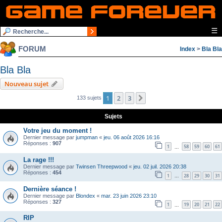
☰
FORUM
Index
>
Bla Bla
Bla Bla
Nouveau sujet
1
2
3
Suivante
133 sujets
Sujets
Votre jeu du moment !
Dernier message par
jumpman
«
jeu. 06 août 2026 16:16
Réponses :
907
1
58
59
60
61
…
La rage !!!
Dernier message par
Twinsen Threepwood
«
jeu. 02 juil. 2026 20:38
Réponses :
454
1
28
29
30
31
…
Dernière séance !
Dernier message par
Blondex
«
mar. 23 juin 2026 23:10
Réponses :
327
1
19
20
21
22
…
RIP