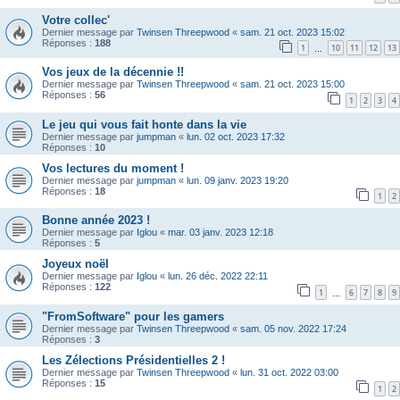
Votre collec'
Dernier message par
Twinsen Threepwood
«
sam. 21 oct. 2023 15:02
Réponses :
188
1
10
11
12
13
…
Vos jeux de la décennie !!
Dernier message par
Twinsen Threepwood
«
sam. 21 oct. 2023 15:00
Réponses :
56
1
2
3
4
Le jeu qui vous fait honte dans la vie
Dernier message par
jumpman
«
lun. 02 oct. 2023 17:32
Réponses :
10
Vos lectures du moment !
Dernier message par
jumpman
«
lun. 09 janv. 2023 19:20
Réponses :
18
1
2
Bonne année 2023 !
Dernier message par
Iglou
«
mar. 03 janv. 2023 12:18
Réponses :
5
Joyeux noël
Dernier message par
Iglou
«
lun. 26 déc. 2022 22:11
Réponses :
122
1
6
7
8
9
…
"FromSoftware" pour les gamers
Dernier message par
Twinsen Threepwood
«
sam. 05 nov. 2022 17:24
Réponses :
3
Les Zélections Présidentielles 2 !
Dernier message par
Twinsen Threepwood
«
lun. 31 oct. 2022 03:00
Réponses :
15
1
2