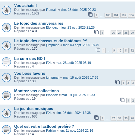
Vos achats !
Dernier message par
Romain
«
dim. 28 déc. 2025 00:23
Réponses :
1582
1
103
104
105
106
…
Le topic des anniversaires
Dernier message par
Blondex
«
jeu. 23 oct. 2025 21:26
Réponses :
431
1
26
27
28
29
…
Le topic des chasseurs de fantômes ^^
Dernier message par
jumpman
«
mer. 03 sept. 2025 18:49
Réponses :
170
1
9
10
11
12
…
Le coin des BD !
Dernier message par
PXL
«
mar. 26 août 2025 06:19
Réponses :
4
Vos boss favoris
Dernier message par
jumpman
«
mar. 19 août 2025 17:35
Réponses :
39
1
2
3
Montrez vos collections
Dernier message par
Blondex
«
mar. 01 juil. 2025 16:33
Réponses :
19
1
2
Le jeu des musiques
Dernier message par
PXL
«
dim. 08 déc. 2024 12:38
Réponses :
588
1
37
38
39
40
…
Quel est votre fastfood préféré ?
Dernier message par
Fabian
«
lun. 11 nov. 2024 22:16
Réponses :
4