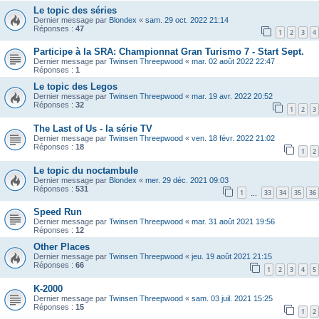
Le topic des séries
Dernier message par
Blondex
«
sam. 29 oct. 2022 21:14
Réponses :
47
1
2
3
4
Participe à la SRA: Championnat Gran Turismo 7 - Start Sept.
Dernier message par
Twinsen Threepwood
«
mar. 02 août 2022 22:47
Réponses :
1
Le topic des Legos
Dernier message par
Twinsen Threepwood
«
mar. 19 avr. 2022 20:52
Réponses :
32
1
2
3
The Last of Us - la série TV
Dernier message par
Twinsen Threepwood
«
ven. 18 févr. 2022 21:02
Réponses :
18
1
2
Le topic du noctambule
Dernier message par
Blondex
«
mer. 29 déc. 2021 09:03
Réponses :
531
1
33
34
35
36
…
Speed Run
Dernier message par
Twinsen Threepwood
«
mar. 31 août 2021 19:56
Réponses :
12
Other Places
Dernier message par
Twinsen Threepwood
«
jeu. 19 août 2021 21:15
Réponses :
66
1
2
3
4
5
K-2000
Dernier message par
Twinsen Threepwood
«
sam. 03 juil. 2021 15:25
Réponses :
15
1
2