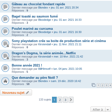
Gâteau au chocolat fondant rapide
Dernier message par
Blondex
«
jeu. 01 avr. 2021 20:34
Réponses :
9
Bagel toasté au saumon fumé
Dernier message par
Bloodedge
«
jeu. 01 avr. 2021 16:33
Réponses :
3
Poulet mariné au curcuma
Dernier message par
Bloodedge
«
jeu. 01 avr. 2021 16:30
Réponses :
2
Sony playstation crée sa boite de production série et cinéma
Dernier message par
Kirstendall
«
jeu. 11 févr. 2021 21:11
Réponses :
8
Dragon's Dogma, la série animée...Netflix
Dernier message par
Kirstendall
«
mer. 10 févr. 2021 21:42
Réponses :
3
Bonne année 2021 !
Dernier message par
BillHimself
«
lun. 04 janv. 2021 10:05
Réponses :
5
Que demander au père Noël ?
Dernier message par
Blondex
«
sam. 19 déc. 2020 16:42
Réponses :
58
1
2
3
4
Nouveau sujet
1
2
3
Suivante
133 sujets
Aller à