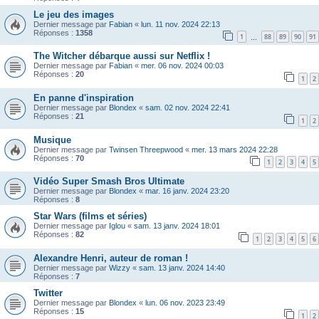
Le jeu des images
Dernier message par
Fabian
«
lun. 11 nov. 2024 22:13
Réponses :
1358
1
88
89
90
91
…
The Witcher débarque aussi sur Netflix !
Dernier message par
Fabian
«
mer. 06 nov. 2024 00:03
Réponses :
20
1
2
En panne d'inspiration
Dernier message par
Blondex
«
sam. 02 nov. 2024 22:41
Réponses :
21
1
2
Musique
Dernier message par
Twinsen Threepwood
«
mer. 13 mars 2024 22:28
Réponses :
70
1
2
3
4
5
Vidéo Super Smash Bros Ultimate
Dernier message par
Blondex
«
mar. 16 janv. 2024 23:20
Réponses :
8
Star Wars (films et séries)
Dernier message par
Iglou
«
sam. 13 janv. 2024 18:01
Réponses :
82
1
2
3
4
5
6
Alexandre Henri, auteur de roman !
Dernier message par
Wizzy
«
sam. 13 janv. 2024 14:40
Réponses :
7
Twitter
Dernier message par
Blondex
«
lun. 06 nov. 2023 23:49
Réponses :
15
1
2