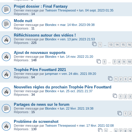
Projet dossier : Final Fantasy
Dernier message par
Twinsen Threepwood
«
lun. 04 sept. 2023 01:35
Réponses :
14
Mode nuit
Dernier message par
Blondex
«
mar. 14 févr. 2023 09:38
Réponses :
11
Réfléchissons autour des vidéos !
Dernier message par
Blondex
«
ven. 13 janv. 2023 21:53
Réponses :
225
1
13
14
15
16
…
Ajout de nouveaux supports
Dernier message par
Blondex
«
lun. 14 nov. 2022 21:20
Réponses :
148
1
7
8
9
10
…
Trophée Père Fouettard 2021
Dernier message par
jumpman
«
ven. 24 déc. 2021 09:20
Réponses :
54
1
2
3
4
Nouvelles règles du prochain Trophée Père Fouettard
Dernier message par
Blondex
«
lun. 25 oct. 2021 21:37
Réponses :
34
1
2
3
Partages de news sur le forum
Dernier message par
Blondex
«
lun. 22 févr. 2021 19:38
Réponses :
15
1
2
Problème de screenshot
Dernier message par
Twinsen Threepwood
«
mer. 17 févr. 2021 02:08
Réponses :
130
1
6
7
8
9
…