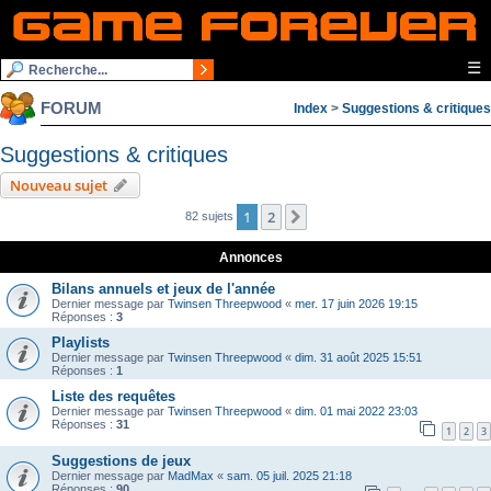
☰
FORUM
Index
>
Suggestions & critiques
Suggestions & critiques
Nouveau sujet
1
2
Suivante
82 sujets
Annonces
Bilans annuels et jeux de l'année
Dernier message par
Twinsen Threepwood
«
mer. 17 juin 2026 19:15
Réponses :
3
Playlists
Dernier message par
Twinsen Threepwood
«
dim. 31 août 2025 15:51
Réponses :
1
Liste des requêtes
Dernier message par
Twinsen Threepwood
«
dim. 01 mai 2022 23:03
Réponses :
31
1
2
3
Suggestions de jeux
Dernier message par
MadMax
«
sam. 05 juil. 2025 21:18
Réponses :
90