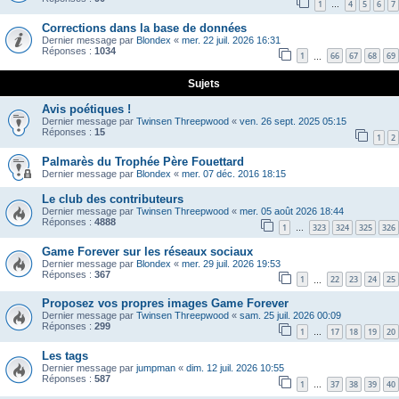
1
4
5
6
7
…
Corrections dans la base de données
Dernier message par
Blondex
«
mer. 22 juil. 2026 16:31
Réponses :
1034
1
66
67
68
69
…
Sujets
Avis poétiques !
Dernier message par
Twinsen Threepwood
«
ven. 26 sept. 2025 05:15
Réponses :
15
1
2
Palmarès du Trophée Père Fouettard
Dernier message par
Blondex
«
mer. 07 déc. 2016 18:15
Le club des contributeurs
Dernier message par
Twinsen Threepwood
«
mer. 05 août 2026 18:44
Réponses :
4888
1
323
324
325
326
…
Game Forever sur les réseaux sociaux
Dernier message par
Blondex
«
mer. 29 juil. 2026 19:53
Réponses :
367
1
22
23
24
25
…
Proposez vos propres images Game Forever
Dernier message par
Twinsen Threepwood
«
sam. 25 juil. 2026 00:09
Réponses :
299
1
17
18
19
20
…
Les tags
Dernier message par
jumpman
«
dim. 12 juil. 2026 10:55
Réponses :
587
1
37
38
39
40
…