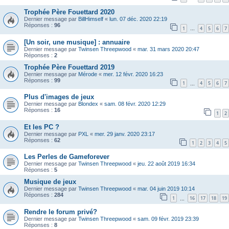
Trophée Père Fouettard 2020
Dernier message par
BillHimself
«
lun. 07 déc. 2020 22:19
Réponses :
96
1
4
5
6
7
…
[Un soir, une musique] : annuaire
Dernier message par
Twinsen Threepwood
«
mar. 31 mars 2020 20:47
Réponses :
2
Trophée Père Fouettard 2019
Dernier message par
Mérode
«
mer. 12 févr. 2020 16:23
Réponses :
99
1
4
5
6
7
…
Plus d'images de jeux
Dernier message par
Blondex
«
sam. 08 févr. 2020 12:29
Réponses :
16
1
2
Et les PC ?
Dernier message par
PXL
«
mer. 29 janv. 2020 23:17
Réponses :
62
1
2
3
4
5
Les Perles de Gameforever
Dernier message par
Twinsen Threepwood
«
jeu. 22 août 2019 16:34
Réponses :
5
Musique de jeux
Dernier message par
Twinsen Threepwood
«
mar. 04 juin 2019 10:14
Réponses :
284
1
16
17
18
19
…
Rendre le forum privé?
Dernier message par
Twinsen Threepwood
«
sam. 09 févr. 2019 23:39
Réponses :
8