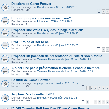
Dossiers de Game Forever
Dernier message par
Blondex
«
sam. 09 févr. 2019 20:31
Réponses :
29
1
2
Et pourquoi pas créer une association?
Dernier message par
Iglou
«
jeu. 07 févr. 2019 18:24
Réponses :
7
Proposer une vraie F.A.Q dès la page d'accueil!
Dernier message par
Blondex
«
mar. 08 janv. 2019 19:33
Réponses :
8
Profil : to be or not to be
Dernier message par
Blondex
«
mar. 08 janv. 2019 19:25
Réponses :
21
1
2
Proposer un panneau de présentation du site et son histoire
Dernier message par
Twinsen Threepwood
«
jeu. 27 déc. 2018 19:01
Réponses :
3
Ajouter une petite présentation textuelle à chaque membre
Dernier message par
Twinsen Threepwood
«
lun. 24 déc. 2018 18:39
Réponses :
10
Le futur de Game Forever
Dernier message par
jumpman
«
lun. 24 déc. 2018 01:17
Réponses :
79
1
2
3
4
5
6
Trophée Père Fouettard 2018
Dernier message par
Blondex
«
jeu. 06 déc. 2018 21:35
Réponses :
101
1
4
5
6
7
…
[AIDE] Tentative Full Neo·Geo CD sur Game Forever !