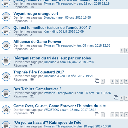
Dernier message par
Twinsen Threepwood
«
ven. 12 oct. 2018 22:19
Réponses :
14
Voyant rouge orange vert
Dernier message par
Blondex
«
mer. 03 oct. 2018 18:59
Réponses :
1
Qui est le meilleur testeur de l'année 2004 ?
Dernier message par
Kim
«
dim. 08 juil. 2018 10:09
Réponses :
2
Affluence de Game Forever
Dernier message par
Twinsen Threepwood
«
jeu. 08 mars 2018 12:33
Réponses :
27
1
2
Réorganisation du tri des jeux par consoles
Dernier message par
jumpman
«
sam. 06 janv. 2018 22:07
Réponses :
7
Trophée Père Fouettard 2017
Dernier message par
jumpman
«
ven. 08 déc. 2017 19:29
Réponses :
96
1
4
5
6
7
…
Des T-shirts Gameforever ?
Dernier message par
Twinsen Threepwood
«
sam. 25 nov. 2017 10:36
Réponses :
21
1
2
Game Over, C+.net, Game Forever : l'histoire du site
Dernier message par
VEGETOX
«
sam. 18 nov. 2017 22:14
Réponses :
93
1
4
5
6
7
…
"Un jeu au hasard"/ Rubriques de l'été
Dernier message par
Twinsen Threepwood
«
dim. 10 sept. 2017 13:26