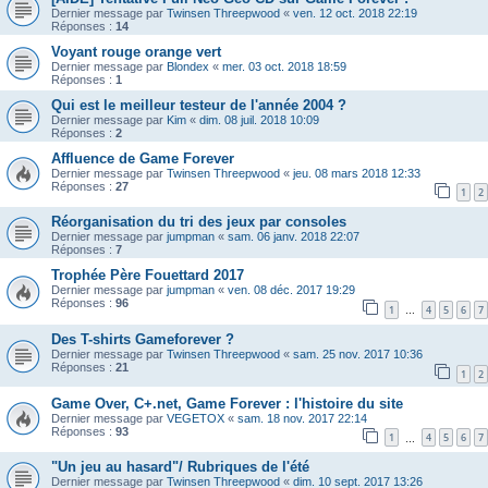
Dernier message par
Twinsen Threepwood
«
ven. 12 oct. 2018 22:19
Réponses :
14
Voyant rouge orange vert
Dernier message par
Blondex
«
mer. 03 oct. 2018 18:59
Réponses :
1
Qui est le meilleur testeur de l'année 2004 ?
Dernier message par
Kim
«
dim. 08 juil. 2018 10:09
Réponses :
2
Affluence de Game Forever
Dernier message par
Twinsen Threepwood
«
jeu. 08 mars 2018 12:33
Réponses :
27
1
2
Réorganisation du tri des jeux par consoles
Dernier message par
jumpman
«
sam. 06 janv. 2018 22:07
Réponses :
7
Trophée Père Fouettard 2017
Dernier message par
jumpman
«
ven. 08 déc. 2017 19:29
Réponses :
96
1
4
5
6
7
…
Des T-shirts Gameforever ?
Dernier message par
Twinsen Threepwood
«
sam. 25 nov. 2017 10:36
Réponses :
21
1
2
Game Over, C+.net, Game Forever : l'histoire du site
Dernier message par
VEGETOX
«
sam. 18 nov. 2017 22:14
Réponses :
93
1
4
5
6
7
…
"Un jeu au hasard"/ Rubriques de l'été
Dernier message par
Twinsen Threepwood
«
dim. 10 sept. 2017 13:26