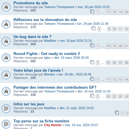
Promotions du site
Dernier message par
Twinsen Threepwood
«
mar. 30 juin 2026 23:01
Réponses :
293
1
17
18
19
20
…
Réflexions sur la rénovation du site
Dernier message par
Twinsen Threepwood
«
lun. 29 juin 2026 11:36
Réponses :
173
1
9
10
11
12
…
Un bug dans le site ?
Dernier message par
MadMax
«
ven. 26 juin 2026 21:31
Réponses :
304
1
18
19
20
21
…
Round Fights : Get ready to rumble !!
Dernier message par
Iglou
«
dim. 15 mars 2026 20:30
Réponses :
562
1
35
36
37
38
…
Votre bilan jeux de l'année !
Dernier message par
Blondex
«
lun. 29 déc. 2025 20:45
Réponses :
200
1
11
12
13
14
…
Partager des interviews des contributeurs GF?
Dernier message par
Twinsen Threepwood
«
dim. 16 nov. 2025 11:43
Réponses :
336
1
20
21
22
23
…
Infos sur les jeux
Dernier message par
MadMax
«
dim. 21 sept. 2025 14:02
Réponses :
23
1
2
Top perso sur sa fiche membre
Dernier message par
City Hunter
«
mar. 19 nov. 2024 23:07
Réponses :
2