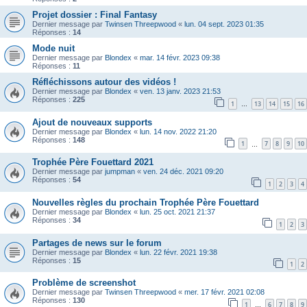
Projet dossier : Final Fantasy
Dernier message par
Twinsen Threepwood
«
lun. 04 sept. 2023 01:35
Réponses :
14
Mode nuit
Dernier message par
Blondex
«
mar. 14 févr. 2023 09:38
Réponses :
11
Réfléchissons autour des vidéos !
Dernier message par
Blondex
«
ven. 13 janv. 2023 21:53
Réponses :
225
1
13
14
15
16
…
Ajout de nouveaux supports
Dernier message par
Blondex
«
lun. 14 nov. 2022 21:20
Réponses :
148
1
7
8
9
10
…
Trophée Père Fouettard 2021
Dernier message par
jumpman
«
ven. 24 déc. 2021 09:20
Réponses :
54
1
2
3
4
Nouvelles règles du prochain Trophée Père Fouettard
Dernier message par
Blondex
«
lun. 25 oct. 2021 21:37
Réponses :
34
1
2
3
Partages de news sur le forum
Dernier message par
Blondex
«
lun. 22 févr. 2021 19:38
Réponses :
15
1
2
Problème de screenshot
Dernier message par
Twinsen Threepwood
«
mer. 17 févr. 2021 02:08
Réponses :
130
1
6
7
8
9
…