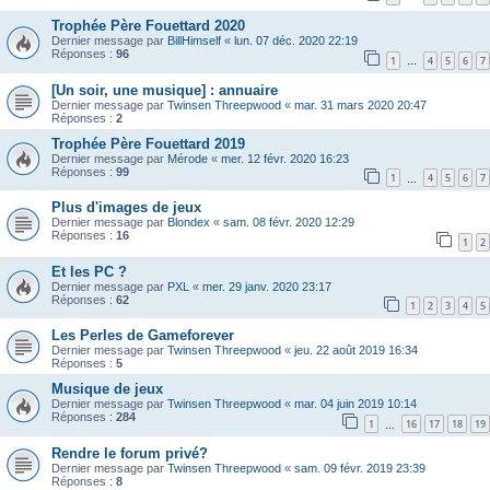
Trophée Père Fouettard 2020
Dernier message par
BillHimself
«
lun. 07 déc. 2020 22:19
Réponses :
96
1
4
5
6
7
…
[Un soir, une musique] : annuaire
Dernier message par
Twinsen Threepwood
«
mar. 31 mars 2020 20:47
Réponses :
2
Trophée Père Fouettard 2019
Dernier message par
Mérode
«
mer. 12 févr. 2020 16:23
Réponses :
99
1
4
5
6
7
…
Plus d'images de jeux
Dernier message par
Blondex
«
sam. 08 févr. 2020 12:29
Réponses :
16
1
2
Et les PC ?
Dernier message par
PXL
«
mer. 29 janv. 2020 23:17
Réponses :
62
1
2
3
4
5
Les Perles de Gameforever
Dernier message par
Twinsen Threepwood
«
jeu. 22 août 2019 16:34
Réponses :
5
Musique de jeux
Dernier message par
Twinsen Threepwood
«
mar. 04 juin 2019 10:14
Réponses :
284
1
16
17
18
19
…
Rendre le forum privé?
Dernier message par
Twinsen Threepwood
«
sam. 09 févr. 2019 23:39
Réponses :
8