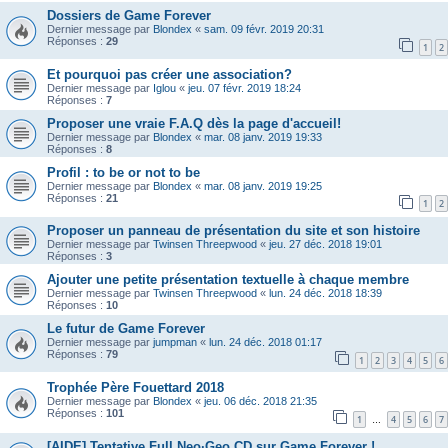
Dossiers de Game Forever
Dernier message par
Blondex
«
sam. 09 févr. 2019 20:31
Réponses :
29
1
2
Et pourquoi pas créer une association?
Dernier message par
Iglou
«
jeu. 07 févr. 2019 18:24
Réponses :
7
Proposer une vraie F.A.Q dès la page d'accueil!
Dernier message par
Blondex
«
mar. 08 janv. 2019 19:33
Réponses :
8
Profil : to be or not to be
Dernier message par
Blondex
«
mar. 08 janv. 2019 19:25
Réponses :
21
1
2
Proposer un panneau de présentation du site et son histoire
Dernier message par
Twinsen Threepwood
«
jeu. 27 déc. 2018 19:01
Réponses :
3
Ajouter une petite présentation textuelle à chaque membre
Dernier message par
Twinsen Threepwood
«
lun. 24 déc. 2018 18:39
Réponses :
10
Le futur de Game Forever
Dernier message par
jumpman
«
lun. 24 déc. 2018 01:17
Réponses :
79
1
2
3
4
5
6
Trophée Père Fouettard 2018
Dernier message par
Blondex
«
jeu. 06 déc. 2018 21:35
Réponses :
101
1
4
5
6
7
…
[AIDE] Tentative Full Neo·Geo CD sur Game Forever !