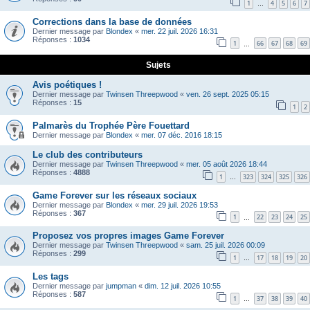
1
4
5
6
7
…
Corrections dans la base de données
Dernier message par
Blondex
«
mer. 22 juil. 2026 16:31
Réponses :
1034
1
66
67
68
69
…
Sujets
Avis poétiques !
Dernier message par
Twinsen Threepwood
«
ven. 26 sept. 2025 05:15
Réponses :
15
1
2
Palmarès du Trophée Père Fouettard
Dernier message par
Blondex
«
mer. 07 déc. 2016 18:15
Le club des contributeurs
Dernier message par
Twinsen Threepwood
«
mer. 05 août 2026 18:44
Réponses :
4888
1
323
324
325
326
…
Game Forever sur les réseaux sociaux
Dernier message par
Blondex
«
mer. 29 juil. 2026 19:53
Réponses :
367
1
22
23
24
25
…
Proposez vos propres images Game Forever
Dernier message par
Twinsen Threepwood
«
sam. 25 juil. 2026 00:09
Réponses :
299
1
17
18
19
20
…
Les tags
Dernier message par
jumpman
«
dim. 12 juil. 2026 10:55
Réponses :
587
1
37
38
39
40
…