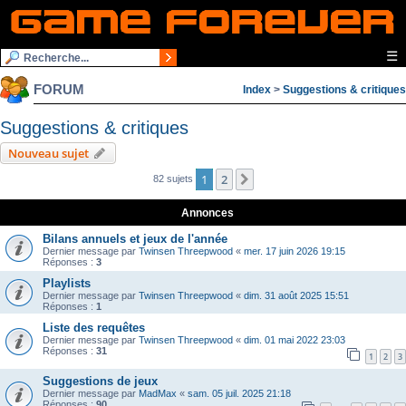
☰
FORUM
Index
>
Suggestions & critiques
Suggestions & critiques
Nouveau sujet
1
2
Suivante
82 sujets
Annonces
Bilans annuels et jeux de l'année
Dernier message par
Twinsen Threepwood
«
mer. 17 juin 2026 19:15
Réponses :
3
Playlists
Dernier message par
Twinsen Threepwood
«
dim. 31 août 2025 15:51
Réponses :
1
Liste des requêtes
Dernier message par
Twinsen Threepwood
«
dim. 01 mai 2022 23:03
Réponses :
31
1
2
3
Suggestions de jeux
Dernier message par
MadMax
«
sam. 05 juil. 2025 21:18
Réponses :
90