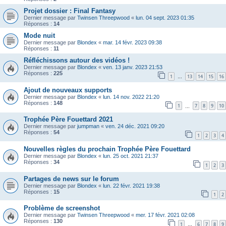
Projet dossier : Final Fantasy
Dernier message par
Twinsen Threepwood
«
lun. 04 sept. 2023 01:35
Réponses :
14
Mode nuit
Dernier message par
Blondex
«
mar. 14 févr. 2023 09:38
Réponses :
11
Réfléchissons autour des vidéos !
Dernier message par
Blondex
«
ven. 13 janv. 2023 21:53
Réponses :
225
1
13
14
15
16
…
Ajout de nouveaux supports
Dernier message par
Blondex
«
lun. 14 nov. 2022 21:20
Réponses :
148
1
7
8
9
10
…
Trophée Père Fouettard 2021
Dernier message par
jumpman
«
ven. 24 déc. 2021 09:20
Réponses :
54
1
2
3
4
Nouvelles règles du prochain Trophée Père Fouettard
Dernier message par
Blondex
«
lun. 25 oct. 2021 21:37
Réponses :
34
1
2
3
Partages de news sur le forum
Dernier message par
Blondex
«
lun. 22 févr. 2021 19:38
Réponses :
15
1
2
Problème de screenshot
Dernier message par
Twinsen Threepwood
«
mer. 17 févr. 2021 02:08
Réponses :
130
1
6
7
8
9
…