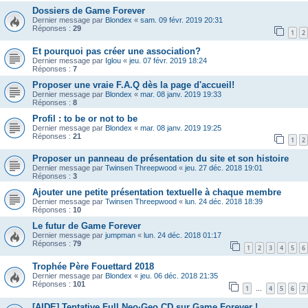
Dossiers de Game Forever
Dernier message par
Blondex
«
sam. 09 févr. 2019 20:31
Réponses :
29
1
2
Et pourquoi pas créer une association?
Dernier message par
Iglou
«
jeu. 07 févr. 2019 18:24
Réponses :
7
Proposer une vraie F.A.Q dès la page d'accueil!
Dernier message par
Blondex
«
mar. 08 janv. 2019 19:33
Réponses :
8
Profil : to be or not to be
Dernier message par
Blondex
«
mar. 08 janv. 2019 19:25
Réponses :
21
1
2
Proposer un panneau de présentation du site et son histoire
Dernier message par
Twinsen Threepwood
«
jeu. 27 déc. 2018 19:01
Réponses :
3
Ajouter une petite présentation textuelle à chaque membre
Dernier message par
Twinsen Threepwood
«
lun. 24 déc. 2018 18:39
Réponses :
10
Le futur de Game Forever
Dernier message par
jumpman
«
lun. 24 déc. 2018 01:17
Réponses :
79
1
2
3
4
5
6
Trophée Père Fouettard 2018
Dernier message par
Blondex
«
jeu. 06 déc. 2018 21:35
Réponses :
101
1
4
5
6
7
…
[AIDE] Tentative Full Neo·Geo CD sur Game Forever !