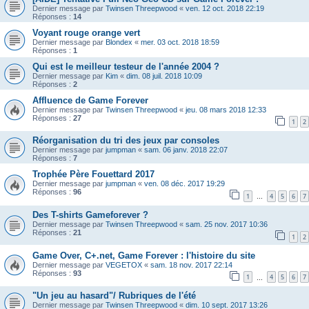
Dernier message par
Twinsen Threepwood
«
ven. 12 oct. 2018 22:19
Réponses :
14
Voyant rouge orange vert
Dernier message par
Blondex
«
mer. 03 oct. 2018 18:59
Réponses :
1
Qui est le meilleur testeur de l'année 2004 ?
Dernier message par
Kim
«
dim. 08 juil. 2018 10:09
Réponses :
2
Affluence de Game Forever
Dernier message par
Twinsen Threepwood
«
jeu. 08 mars 2018 12:33
Réponses :
27
1
2
Réorganisation du tri des jeux par consoles
Dernier message par
jumpman
«
sam. 06 janv. 2018 22:07
Réponses :
7
Trophée Père Fouettard 2017
Dernier message par
jumpman
«
ven. 08 déc. 2017 19:29
Réponses :
96
1
4
5
6
7
…
Des T-shirts Gameforever ?
Dernier message par
Twinsen Threepwood
«
sam. 25 nov. 2017 10:36
Réponses :
21
1
2
Game Over, C+.net, Game Forever : l'histoire du site
Dernier message par
VEGETOX
«
sam. 18 nov. 2017 22:14
Réponses :
93
1
4
5
6
7
…
"Un jeu au hasard"/ Rubriques de l'été
Dernier message par
Twinsen Threepwood
«
dim. 10 sept. 2017 13:26