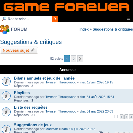
☰
FORUM
Index
>
Suggestions & critiques
Suggestions & critiques
Nouveau sujet
1
2
Suivante
82 sujets
Annonces
Bilans annuels et jeux de l'année
Dernier message par
Twinsen Threepwood
«
mer. 17 juin 2026 19:15
Réponses :
3
Playlists
Dernier message par
Twinsen Threepwood
«
dim. 31 août 2025 15:51
Réponses :
1
Liste des requêtes
Dernier message par
Twinsen Threepwood
«
dim. 01 mai 2022 23:03
Réponses :
31
1
2
3
Suggestions de jeux
Dernier message par
MadMax
«
sam. 05 juil. 2025 21:18
Réponses :
90