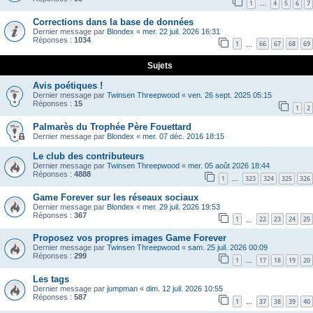
1
4
5
6
7
…
Corrections dans la base de données
Dernier message par
Blondex
«
mer. 22 juil. 2026 16:31
Réponses :
1034
1
66
67
68
69
…
Sujets
Avis poétiques !
Dernier message par
Twinsen Threepwood
«
ven. 26 sept. 2025 05:15
Réponses :
15
1
2
Palmarès du Trophée Père Fouettard
Dernier message par
Blondex
«
mer. 07 déc. 2016 18:15
Le club des contributeurs
Dernier message par
Twinsen Threepwood
«
mer. 05 août 2026 18:44
Réponses :
4888
1
323
324
325
326
…
Game Forever sur les réseaux sociaux
Dernier message par
Blondex
«
mer. 29 juil. 2026 19:53
Réponses :
367
1
22
23
24
25
…
Proposez vos propres images Game Forever
Dernier message par
Twinsen Threepwood
«
sam. 25 juil. 2026 00:09
Réponses :
299
1
17
18
19
20
…
Les tags
Dernier message par
jumpman
«
dim. 12 juil. 2026 10:55
Réponses :
587
1
37
38
39
40
…