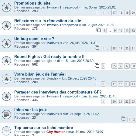
Promotions du site
Dernier message par
Twinsen Threepwood
«
mar. 30 juin 2026 23:01
Réponses :
293
1
17
18
19
20
…
Réflexions sur la rénovation du site
Dernier message par
Twinsen Threepwood
«
lun. 29 juin 2026 11:36
Réponses :
173
1
9
10
11
12
…
Un bug dans le site ?
Dernier message par
MadMax
«
ven. 26 juin 2026 21:31
Réponses :
304
1
18
19
20
21
…
Round Fights : Get ready to rumble !!
Dernier message par
Iglou
«
dim. 15 mars 2026 20:30
Réponses :
562
1
35
36
37
38
…
Votre bilan jeux de l'année !
Dernier message par
Blondex
«
lun. 29 déc. 2025 20:45
Réponses :
200
1
11
12
13
14
…
Partager des interviews des contributeurs GF?
Dernier message par
Twinsen Threepwood
«
dim. 16 nov. 2025 11:43
Réponses :
336
1
20
21
22
23
…
Infos sur les jeux
Dernier message par
MadMax
«
dim. 21 sept. 2025 14:02
Réponses :
23
1
2
Top perso sur sa fiche membre
Dernier message par
City Hunter
«
mar. 19 nov. 2024 23:07
Réponses :
2