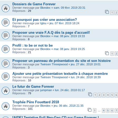
Dossiers de Game Forever
Dernier message par
Blondex
«
sam. 09 févr. 2019 20:31
Réponses :
29
1
2
Et pourquoi pas créer une association?
Dernier message par
Iglou
«
jeu. 07 févr. 2019 18:24
Réponses :
7
Proposer une vraie F.A.Q dès la page d'accueil!
Dernier message par
Blondex
«
mar. 08 janv. 2019 19:33
Réponses :
8
Profil : to be or not to be
Dernier message par
Blondex
«
mar. 08 janv. 2019 19:25
Réponses :
21
1
2
Proposer un panneau de présentation du site et son histoire
Dernier message par
Twinsen Threepwood
«
jeu. 27 déc. 2018 19:01
Réponses :
3
Ajouter une petite présentation textuelle à chaque membre
Dernier message par
Twinsen Threepwood
«
lun. 24 déc. 2018 18:39
Réponses :
10
Le futur de Game Forever
Dernier message par
jumpman
«
lun. 24 déc. 2018 01:17
Réponses :
79
1
2
3
4
5
6
Trophée Père Fouettard 2018
Dernier message par
Blondex
«
jeu. 06 déc. 2018 21:35
Réponses :
101
1
4
5
6
7
…
[AIDE] Tentative Full Neo·Geo CD sur Game Forever !