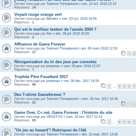
Dernier message par
Twinsen Threepwood
«
ven. 12 oct. 2018 22:19
Réponses :
14
Voyant rouge orange vert
Dernier message par
Blondex
«
mer. 03 oct. 2018 18:59
Réponses :
1
Qui est le meilleur testeur de l'année 2004 ?
Dernier message par
Kim
«
dim. 08 juil. 2018 10:09
Réponses :
2
Affluence de Game Forever
Dernier message par
Twinsen Threepwood
«
jeu. 08 mars 2018 12:33
Réponses :
27
1
2
Réorganisation du tri des jeux par consoles
Dernier message par
jumpman
«
sam. 06 janv. 2018 22:07
Réponses :
7
Trophée Père Fouettard 2017
Dernier message par
jumpman
«
ven. 08 déc. 2017 19:29
Réponses :
96
1
4
5
6
7
…
Des T-shirts Gameforever ?
Dernier message par
Twinsen Threepwood
«
sam. 25 nov. 2017 10:36
Réponses :
21
1
2
Game Over, C+.net, Game Forever : l'histoire du site
Dernier message par
VEGETOX
«
sam. 18 nov. 2017 22:14
Réponses :
93
1
4
5
6
7
…
"Un jeu au hasard"/ Rubriques de l'été
Dernier message par
Twinsen Threepwood
«
dim. 10 sept. 2017 13:26