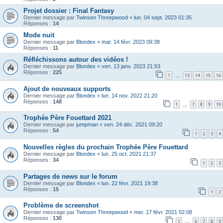
Projet dossier : Final Fantasy
Dernier message par
Twinsen Threepwood
«
lun. 04 sept. 2023 01:35
Réponses :
14
Mode nuit
Dernier message par
Blondex
«
mar. 14 févr. 2023 09:38
Réponses :
11
Réfléchissons autour des vidéos !
Dernier message par
Blondex
«
ven. 13 janv. 2023 21:53
Réponses :
225
1
13
14
15
16
…
Ajout de nouveaux supports
Dernier message par
Blondex
«
lun. 14 nov. 2022 21:20
Réponses :
148
1
7
8
9
10
…
Trophée Père Fouettard 2021
Dernier message par
jumpman
«
ven. 24 déc. 2021 09:20
Réponses :
54
1
2
3
4
Nouvelles règles du prochain Trophée Père Fouettard
Dernier message par
Blondex
«
lun. 25 oct. 2021 21:37
Réponses :
34
1
2
3
Partages de news sur le forum
Dernier message par
Blondex
«
lun. 22 févr. 2021 19:38
Réponses :
15
1
2
Problème de screenshot
Dernier message par
Twinsen Threepwood
«
mer. 17 févr. 2021 02:08
Réponses :
130
1
6
7
8
9
…