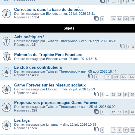
1
4
5
6
7
…
Corrections dans la base de données
Dernier message par
Blondex
«
mer. 22 juil. 2026 16:31
Réponses :
1034
1
66
67
68
69
…
Sujets
Avis poétiques !
Dernier message par
Twinsen Threepwood
«
ven. 26 sept. 2025 05:15
Réponses :
15
1
2
Palmarès du Trophée Père Fouettard
Dernier message par
Blondex
«
mer. 07 déc. 2016 18:15
Le club des contributeurs
Dernier message par
Twinsen Threepwood
«
mer. 05 août 2026 18:44
Réponses :
4888
1
323
324
325
326
…
Game Forever sur les réseaux sociaux
Dernier message par
Blondex
«
mer. 29 juil. 2026 19:53
Réponses :
367
1
22
23
24
25
…
Proposez vos propres images Game Forever
Dernier message par
Twinsen Threepwood
«
sam. 25 juil. 2026 00:09
Réponses :
299
1
17
18
19
20
…
Les tags
Dernier message par
jumpman
«
dim. 12 juil. 2026 10:55
Réponses :
587
1
37
38
39
40
…