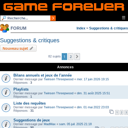
☰
FORUM
Index
>
Suggestions & critiques
Suggestions & critiques
Nouveau sujet
1
2
Suivante
82 sujets
Annonces
Bilans annuels et jeux de l'année
Dernier message par
Twinsen Threepwood
«
mer. 17 juin 2026 19:15
Réponses :
3
Playlists
Dernier message par
Twinsen Threepwood
«
dim. 31 août 2025 15:51
Réponses :
1
Liste des requêtes
Dernier message par
Twinsen Threepwood
«
dim. 01 mai 2022 23:03
Réponses :
31
1
2
3
Suggestions de jeux
Dernier message par
MadMax
«
sam. 05 juil. 2025 21:18
Réponses :
90