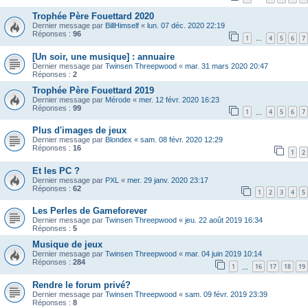
Trophée Père Fouettard 2020
Dernier message par
BillHimself
«
lun. 07 déc. 2020 22:19
Réponses :
96
1
4
5
6
7
…
[Un soir, une musique] : annuaire
Dernier message par
Twinsen Threepwood
«
mar. 31 mars 2020 20:47
Réponses :
2
Trophée Père Fouettard 2019
Dernier message par
Mérode
«
mer. 12 févr. 2020 16:23
Réponses :
99
1
4
5
6
7
…
Plus d'images de jeux
Dernier message par
Blondex
«
sam. 08 févr. 2020 12:29
Réponses :
16
1
2
Et les PC ?
Dernier message par
PXL
«
mer. 29 janv. 2020 23:17
Réponses :
62
1
2
3
4
5
Les Perles de Gameforever
Dernier message par
Twinsen Threepwood
«
jeu. 22 août 2019 16:34
Réponses :
5
Musique de jeux
Dernier message par
Twinsen Threepwood
«
mar. 04 juin 2019 10:14
Réponses :
284
1
16
17
18
19
…
Rendre le forum privé?
Dernier message par
Twinsen Threepwood
«
sam. 09 févr. 2019 23:39
Réponses :
8