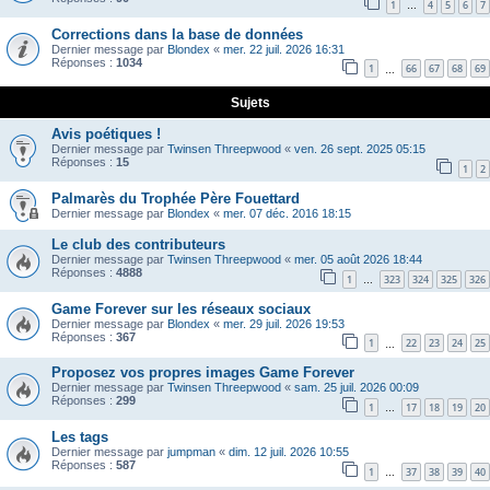
1
4
5
6
7
…
Corrections dans la base de données
Dernier message par
Blondex
«
mer. 22 juil. 2026 16:31
Réponses :
1034
1
66
67
68
69
…
Sujets
Avis poétiques !
Dernier message par
Twinsen Threepwood
«
ven. 26 sept. 2025 05:15
Réponses :
15
1
2
Palmarès du Trophée Père Fouettard
Dernier message par
Blondex
«
mer. 07 déc. 2016 18:15
Le club des contributeurs
Dernier message par
Twinsen Threepwood
«
mer. 05 août 2026 18:44
Réponses :
4888
1
323
324
325
326
…
Game Forever sur les réseaux sociaux
Dernier message par
Blondex
«
mer. 29 juil. 2026 19:53
Réponses :
367
1
22
23
24
25
…
Proposez vos propres images Game Forever
Dernier message par
Twinsen Threepwood
«
sam. 25 juil. 2026 00:09
Réponses :
299
1
17
18
19
20
…
Les tags
Dernier message par
jumpman
«
dim. 12 juil. 2026 10:55
Réponses :
587
1
37
38
39
40
…