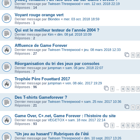
Dernier message par
Twinsen Threepwood
«
ven. 12 oct. 2018 22:19
Réponses :
14
Voyant rouge orange vert
Dernier message par
Blondex
«
mer. 03 oct. 2018 18:59
Réponses :
1
Qui est le meilleur testeur de l'année 2004 ?
Dernier message par
Kim
«
dim. 08 juil. 2018 10:09
Réponses :
2
Affluence de Game Forever
Dernier message par
Twinsen Threepwood
«
jeu. 08 mars 2018 12:33
Réponses :
27
1
2
Réorganisation du tri des jeux par consoles
Dernier message par
jumpman
«
sam. 06 janv. 2018 22:07
Réponses :
7
Trophée Père Fouettard 2017
Dernier message par
jumpman
«
ven. 08 déc. 2017 19:29
Réponses :
96
1
4
5
6
7
…
Des T-shirts Gameforever ?
Dernier message par
Twinsen Threepwood
«
sam. 25 nov. 2017 10:36
Réponses :
21
1
2
Game Over, C+.net, Game Forever : l'histoire du site
Dernier message par
VEGETOX
«
sam. 18 nov. 2017 22:14
Réponses :
93
1
4
5
6
7
…
"Un jeu au hasard"/ Rubriques de l'été
Dernier message par
Twinsen Threepwood
«
dim. 10 sept. 2017 13:26