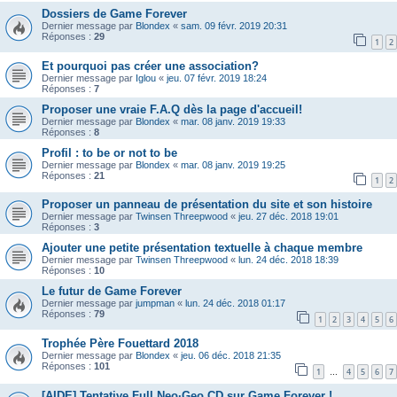
Dossiers de Game Forever
Dernier message par
Blondex
«
sam. 09 févr. 2019 20:31
Réponses :
29
1
2
Et pourquoi pas créer une association?
Dernier message par
Iglou
«
jeu. 07 févr. 2019 18:24
Réponses :
7
Proposer une vraie F.A.Q dès la page d'accueil!
Dernier message par
Blondex
«
mar. 08 janv. 2019 19:33
Réponses :
8
Profil : to be or not to be
Dernier message par
Blondex
«
mar. 08 janv. 2019 19:25
Réponses :
21
1
2
Proposer un panneau de présentation du site et son histoire
Dernier message par
Twinsen Threepwood
«
jeu. 27 déc. 2018 19:01
Réponses :
3
Ajouter une petite présentation textuelle à chaque membre
Dernier message par
Twinsen Threepwood
«
lun. 24 déc. 2018 18:39
Réponses :
10
Le futur de Game Forever
Dernier message par
jumpman
«
lun. 24 déc. 2018 01:17
Réponses :
79
1
2
3
4
5
6
Trophée Père Fouettard 2018
Dernier message par
Blondex
«
jeu. 06 déc. 2018 21:35
Réponses :
101
1
4
5
6
7
…
[AIDE] Tentative Full Neo·Geo CD sur Game Forever !