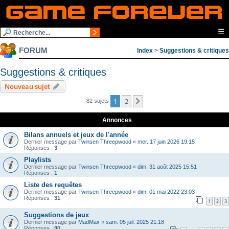
☰
FORUM
Index
>
Suggestions & critiques
Suggestions & critiques
Nouveau sujet
1
2
Suivante
82 sujets
Annonces
Bilans annuels et jeux de l'année
Dernier message par
Twinsen Threepwood
«
mer. 17 juin 2026 19:15
Réponses :
3
Playlists
Dernier message par
Twinsen Threepwood
«
dim. 31 août 2025 15:51
Réponses :
1
Liste des requêtes
Dernier message par
Twinsen Threepwood
«
dim. 01 mai 2022 23:03
Réponses :
31
1
2
3
Suggestions de jeux
Dernier message par
MadMax
«
sam. 05 juil. 2025 21:18
Réponses :
90