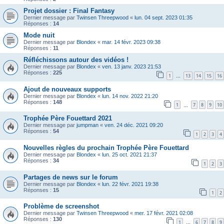
Projet dossier : Final Fantasy
Dernier message par
Twinsen Threepwood
«
lun. 04 sept. 2023 01:35
Réponses :
14
Mode nuit
Dernier message par
Blondex
«
mar. 14 févr. 2023 09:38
Réponses :
11
Réfléchissons autour des vidéos !
Dernier message par
Blondex
«
ven. 13 janv. 2023 21:53
Réponses :
225
1
13
14
15
16
…
Ajout de nouveaux supports
Dernier message par
Blondex
«
lun. 14 nov. 2022 21:20
Réponses :
148
1
7
8
9
10
…
Trophée Père Fouettard 2021
Dernier message par
jumpman
«
ven. 24 déc. 2021 09:20
Réponses :
54
1
2
3
4
Nouvelles règles du prochain Trophée Père Fouettard
Dernier message par
Blondex
«
lun. 25 oct. 2021 21:37
Réponses :
34
1
2
3
Partages de news sur le forum
Dernier message par
Blondex
«
lun. 22 févr. 2021 19:38
Réponses :
15
1
2
Problème de screenshot
Dernier message par
Twinsen Threepwood
«
mer. 17 févr. 2021 02:08
Réponses :
130
1
6
7
8
9
…