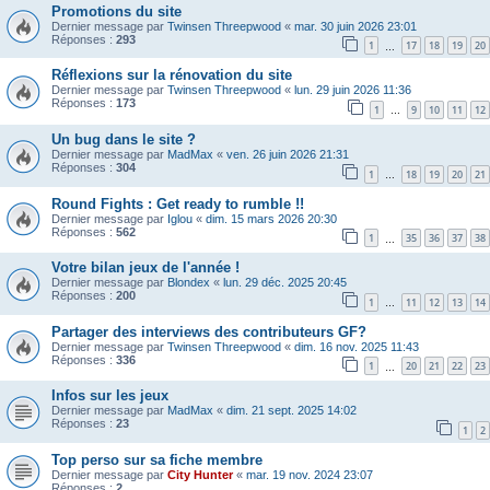
Promotions du site
Dernier message par
Twinsen Threepwood
«
mar. 30 juin 2026 23:01
Réponses :
293
1
17
18
19
20
…
Réflexions sur la rénovation du site
Dernier message par
Twinsen Threepwood
«
lun. 29 juin 2026 11:36
Réponses :
173
1
9
10
11
12
…
Un bug dans le site ?
Dernier message par
MadMax
«
ven. 26 juin 2026 21:31
Réponses :
304
1
18
19
20
21
…
Round Fights : Get ready to rumble !!
Dernier message par
Iglou
«
dim. 15 mars 2026 20:30
Réponses :
562
1
35
36
37
38
…
Votre bilan jeux de l'année !
Dernier message par
Blondex
«
lun. 29 déc. 2025 20:45
Réponses :
200
1
11
12
13
14
…
Partager des interviews des contributeurs GF?
Dernier message par
Twinsen Threepwood
«
dim. 16 nov. 2025 11:43
Réponses :
336
1
20
21
22
23
…
Infos sur les jeux
Dernier message par
MadMax
«
dim. 21 sept. 2025 14:02
Réponses :
23
1
2
Top perso sur sa fiche membre
Dernier message par
City Hunter
«
mar. 19 nov. 2024 23:07
Réponses :
2