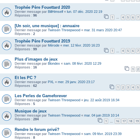
Trophée Père Fouettard 2020
Dernier message par
BillHimself
«
lun. 07 déc. 2020 22:19
Réponses :
96
1
4
5
6
7
…
[Un soir, une musique] : annuaire
Dernier message par
Twinsen Threepwood
«
mar. 31 mars 2020 20:47
Réponses :
2
Trophée Père Fouettard 2019
Dernier message par
Mérode
«
mer. 12 févr. 2020 16:23
Réponses :
99
1
4
5
6
7
…
Plus d'images de jeux
Dernier message par
Blondex
«
sam. 08 févr. 2020 12:29
Réponses :
16
1
2
Et les PC ?
Dernier message par
PXL
«
mer. 29 janv. 2020 23:17
Réponses :
62
1
2
3
4
5
Les Perles de Gameforever
Dernier message par
Twinsen Threepwood
«
jeu. 22 août 2019 16:34
Réponses :
5
Musique de jeux
Dernier message par
Twinsen Threepwood
«
mar. 04 juin 2019 10:14
Réponses :
284
1
16
17
18
19
…
Rendre le forum privé?
Dernier message par
Twinsen Threepwood
«
sam. 09 févr. 2019 23:39
Réponses :
8