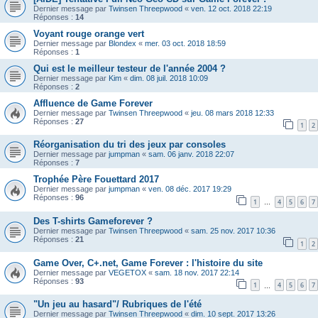
Dernier message par
Twinsen Threepwood
«
ven. 12 oct. 2018 22:19
Réponses :
14
Voyant rouge orange vert
Dernier message par
Blondex
«
mer. 03 oct. 2018 18:59
Réponses :
1
Qui est le meilleur testeur de l'année 2004 ?
Dernier message par
Kim
«
dim. 08 juil. 2018 10:09
Réponses :
2
Affluence de Game Forever
Dernier message par
Twinsen Threepwood
«
jeu. 08 mars 2018 12:33
Réponses :
27
1
2
Réorganisation du tri des jeux par consoles
Dernier message par
jumpman
«
sam. 06 janv. 2018 22:07
Réponses :
7
Trophée Père Fouettard 2017
Dernier message par
jumpman
«
ven. 08 déc. 2017 19:29
Réponses :
96
1
4
5
6
7
…
Des T-shirts Gameforever ?
Dernier message par
Twinsen Threepwood
«
sam. 25 nov. 2017 10:36
Réponses :
21
1
2
Game Over, C+.net, Game Forever : l'histoire du site
Dernier message par
VEGETOX
«
sam. 18 nov. 2017 22:14
Réponses :
93
1
4
5
6
7
…
"Un jeu au hasard"/ Rubriques de l'été
Dernier message par
Twinsen Threepwood
«
dim. 10 sept. 2017 13:26