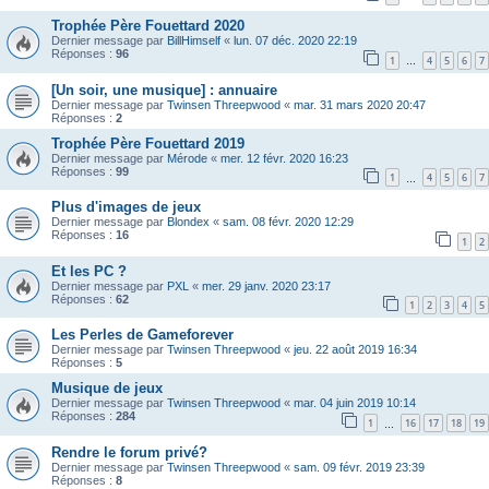
Trophée Père Fouettard 2020
Dernier message par
BillHimself
«
lun. 07 déc. 2020 22:19
Réponses :
96
1
4
5
6
7
…
[Un soir, une musique] : annuaire
Dernier message par
Twinsen Threepwood
«
mar. 31 mars 2020 20:47
Réponses :
2
Trophée Père Fouettard 2019
Dernier message par
Mérode
«
mer. 12 févr. 2020 16:23
Réponses :
99
1
4
5
6
7
…
Plus d'images de jeux
Dernier message par
Blondex
«
sam. 08 févr. 2020 12:29
Réponses :
16
1
2
Et les PC ?
Dernier message par
PXL
«
mer. 29 janv. 2020 23:17
Réponses :
62
1
2
3
4
5
Les Perles de Gameforever
Dernier message par
Twinsen Threepwood
«
jeu. 22 août 2019 16:34
Réponses :
5
Musique de jeux
Dernier message par
Twinsen Threepwood
«
mar. 04 juin 2019 10:14
Réponses :
284
1
16
17
18
19
…
Rendre le forum privé?
Dernier message par
Twinsen Threepwood
«
sam. 09 févr. 2019 23:39
Réponses :
8