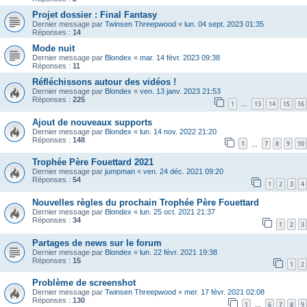
Projet dossier : Final Fantasy
Dernier message par
Twinsen Threepwood
«
lun. 04 sept. 2023 01:35
Réponses :
14
Mode nuit
Dernier message par
Blondex
«
mar. 14 févr. 2023 09:38
Réponses :
11
Réfléchissons autour des vidéos !
Dernier message par
Blondex
«
ven. 13 janv. 2023 21:53
Réponses :
225
1
13
14
15
16
…
Ajout de nouveaux supports
Dernier message par
Blondex
«
lun. 14 nov. 2022 21:20
Réponses :
148
1
7
8
9
10
…
Trophée Père Fouettard 2021
Dernier message par
jumpman
«
ven. 24 déc. 2021 09:20
Réponses :
54
1
2
3
4
Nouvelles règles du prochain Trophée Père Fouettard
Dernier message par
Blondex
«
lun. 25 oct. 2021 21:37
Réponses :
34
1
2
3
Partages de news sur le forum
Dernier message par
Blondex
«
lun. 22 févr. 2021 19:38
Réponses :
15
1
2
Problème de screenshot
Dernier message par
Twinsen Threepwood
«
mer. 17 févr. 2021 02:08
Réponses :
130
1
6
7
8
9
…