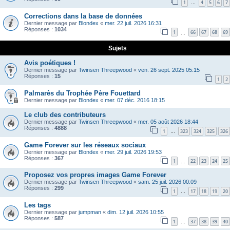
1
4
5
6
7
…
Corrections dans la base de données
Dernier message par
Blondex
«
mer. 22 juil. 2026 16:31
Réponses :
1034
1
66
67
68
69
…
Sujets
Avis poétiques !
Dernier message par
Twinsen Threepwood
«
ven. 26 sept. 2025 05:15
Réponses :
15
1
2
Palmarès du Trophée Père Fouettard
Dernier message par
Blondex
«
mer. 07 déc. 2016 18:15
Le club des contributeurs
Dernier message par
Twinsen Threepwood
«
mer. 05 août 2026 18:44
Réponses :
4888
1
323
324
325
326
…
Game Forever sur les réseaux sociaux
Dernier message par
Blondex
«
mer. 29 juil. 2026 19:53
Réponses :
367
1
22
23
24
25
…
Proposez vos propres images Game Forever
Dernier message par
Twinsen Threepwood
«
sam. 25 juil. 2026 00:09
Réponses :
299
1
17
18
19
20
…
Les tags
Dernier message par
jumpman
«
dim. 12 juil. 2026 10:55
Réponses :
587
1
37
38
39
40
…