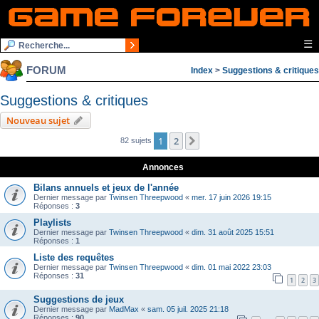
☰
FORUM
Index
>
Suggestions & critiques
Suggestions & critiques
Nouveau sujet
1
2
Suivante
82 sujets
Annonces
Bilans annuels et jeux de l'année
Dernier message par
Twinsen Threepwood
«
mer. 17 juin 2026 19:15
Réponses :
3
Playlists
Dernier message par
Twinsen Threepwood
«
dim. 31 août 2025 15:51
Réponses :
1
Liste des requêtes
Dernier message par
Twinsen Threepwood
«
dim. 01 mai 2022 23:03
Réponses :
31
1
2
3
Suggestions de jeux
Dernier message par
MadMax
«
sam. 05 juil. 2025 21:18
Réponses :
90