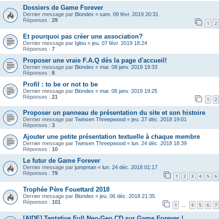
Dossiers de Game Forever
Dernier message par
Blondex
«
sam. 09 févr. 2019 20:31
Réponses :
29
1
2
Et pourquoi pas créer une association?
Dernier message par
Iglou
«
jeu. 07 févr. 2019 18:24
Réponses :
7
Proposer une vraie F.A.Q dès la page d'accueil!
Dernier message par
Blondex
«
mar. 08 janv. 2019 19:33
Réponses :
8
Profil : to be or not to be
Dernier message par
Blondex
«
mar. 08 janv. 2019 19:25
Réponses :
21
1
2
Proposer un panneau de présentation du site et son histoire
Dernier message par
Twinsen Threepwood
«
jeu. 27 déc. 2018 19:01
Réponses :
3
Ajouter une petite présentation textuelle à chaque membre
Dernier message par
Twinsen Threepwood
«
lun. 24 déc. 2018 18:39
Réponses :
10
Le futur de Game Forever
Dernier message par
jumpman
«
lun. 24 déc. 2018 01:17
Réponses :
79
1
2
3
4
5
6
Trophée Père Fouettard 2018
Dernier message par
Blondex
«
jeu. 06 déc. 2018 21:35
Réponses :
101
1
4
5
6
7
…
[AIDE] Tentative Full Neo·Geo CD sur Game Forever !