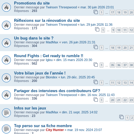
Promotions du site
Dernier message par
Twinsen Threepwood
«
mar. 30 juin 2026 23:01
Réponses :
293
1
17
18
19
20
…
Réflexions sur la rénovation du site
Dernier message par
Twinsen Threepwood
«
lun. 29 juin 2026 11:36
Réponses :
173
1
9
10
11
12
…
Un bug dans le site ?
Dernier message par
MadMax
«
ven. 26 juin 2026 21:31
Réponses :
304
1
18
19
20
21
…
Round Fights : Get ready to rumble !!
Dernier message par
Iglou
«
dim. 15 mars 2026 20:30
Réponses :
562
1
35
36
37
38
…
Votre bilan jeux de l'année !
Dernier message par
Blondex
«
lun. 29 déc. 2025 20:45
Réponses :
200
1
11
12
13
14
…
Partager des interviews des contributeurs GF?
Dernier message par
Twinsen Threepwood
«
dim. 16 nov. 2025 11:43
Réponses :
336
1
20
21
22
23
…
Infos sur les jeux
Dernier message par
MadMax
«
dim. 21 sept. 2025 14:02
Réponses :
23
1
2
Top perso sur sa fiche membre
Dernier message par
City Hunter
«
mar. 19 nov. 2024 23:07
Réponses :
2