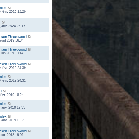
ndex
 févr. 2020 12:29
L
 janv. 2020 23:17
nsen Threepwood
 août 2019 16:34
nsen Threepwood
 juin 2019 10:14
nsen Threepwood
 févr. 2019 23:39
ndex
 févr. 2019 20:31
ou
 févr. 2019 18:24
ndex
 janv. 2019 19:33
ndex
 janv. 2019 19:25
nsen Threepwood
 déc. 2018 19:01