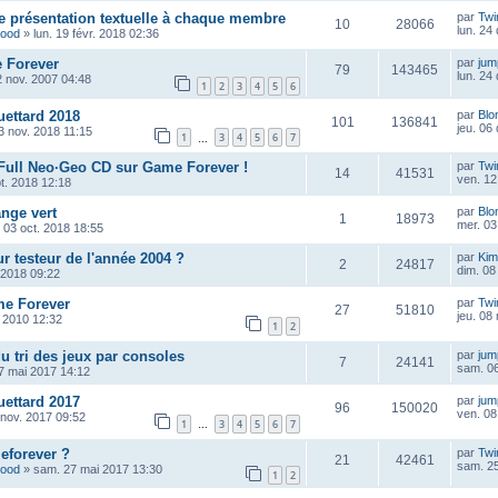
te présentation textuelle à chaque membre
par
Twi
10
28066
lun. 24
wood
»
lun. 19 févr. 2018 02:36
e Forever
par
ju
79
143465
lun. 24
2 nov. 2007 04:48
1
2
3
4
5
6
ettard 2018
par
Blo
101
136841
jeu. 06
3 nov. 2018 11:15
1
3
4
5
6
7
…
 Full Neo·Geo CD sur Game Forever !
par
Twi
14
41531
ven. 12
t. 2018 12:18
nge vert
par
Blo
1
18973
mer. 03
 03 oct. 2018 18:55
ur testeur de l'année 2004 ?
par
Kim
2
24817
dim. 08 
. 2018 09:22
me Forever
par
Twi
27
51810
jeu. 08
. 2010 12:32
1
2
u tri des jeux par consoles
par
ju
7
24141
sam. 06
7 mai 2017 14:12
ettard 2017
par
ju
96
150020
ven. 08
 nov. 2017 09:52
1
3
4
5
6
7
…
eforever ?
par
Twi
21
42461
sam. 25
wood
»
sam. 27 mai 2017 13:30
1
2