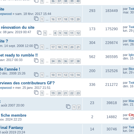
1
36
37
38
39
40
…
ite
par
Twi
293
183449
mar. 30
eepwood
»
sam. 18 févr. 2017 15:44
1
16
17
18
19
20
…
 rénovation du site
par
Twi
173
175290
lun. 29
r. 08 janv. 2019 00:47
1
8
9
10
11
12
…
ite ?
par
Ma
304
226674
ven. 26
im. 14 sept. 2008 12:00
1
17
18
19
20
21
…
et ready to rumble !!
par
Igl
562
365595
dim. 15
 avr. 2017 00:33
1
34
35
36
37
38
…
de l'année !
par
Blo
200
152526
lun. 29
0 déc. 2008 15:26
1
10
11
12
13
14
…
erviews des contributeurs GF?
par
Twi
336
211272
dim. 16
eepwood
»
mer. 25 janv. 2017 21:51
1
19
20
21
22
23
…
x
par
Ma
23
39818
dim. 21
6 août 2007 20:00
1
2
a fiche membre
par
Cit
2
14882
mar. 19
nov. 2024 22:23
Final Fantasy
par
Twi
14
30746
lun. 04
0 août 2019 23:24