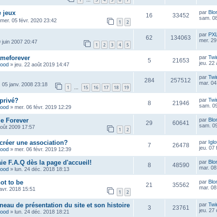
…
 jeux
par
Blo
16
33452
sam. 08
mer. 05 févr. 2020 23:42
1
2
par
PX
62
134063
mer. 29
 juin 2007 20:47
1
2
3
4
5
ameforever
par
Twi
5
21653
jeu. 22
wood
»
jeu. 22 août 2019 14:47
par
Twi
284
257512
mar. 04
 05 janv. 2008 23:18
1
15
16
17
18
19
…
privé?
par
Twi
8
21946
sam. 09
wood
»
mer. 06 févr. 2019 12:29
e Forever
par
Blo
29
60641
sam. 09
août 2009 17:57
1
2
créer une association?
par
Igl
7
26478
jeu. 07
wood
»
mer. 06 févr. 2019 12:39
ie F.A.Q dès la page d'accueil!
par
Blo
8
48590
mar. 08
wood
»
lun. 24 déc. 2018 18:13
not to be
par
Blo
21
35562
mar. 08
avr. 2018 15:51
1
2
eau de présentation du site et son histoire
par
Twi
3
23761
jeu. 27
wood
»
lun. 24 déc. 2018 18:21