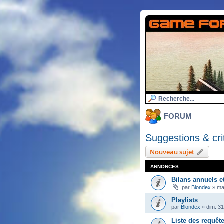
FORUM
Suggestions & cri
Nouveau sujet
ANNONCES
Bilans annuels e
par
Blondex
»
ma
Playlists
par
Blondex
»
dim. 3
Liste des requêt