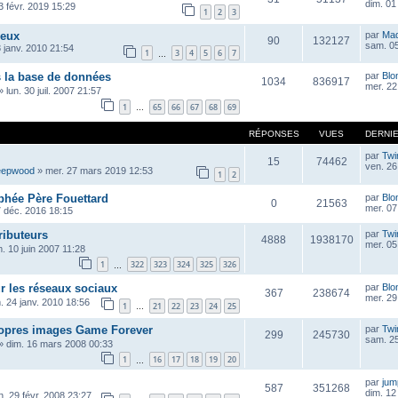
dim. 01
 févr. 2019 15:29
1
2
3
jeux
par
Ma
90
132127
sam. 05
 janv. 2010 21:54
1
3
4
5
6
7
…
s la base de données
par
Blo
1034
836917
mer. 22 
»
lun. 30 juil. 2007 21:57
1
65
66
67
68
69
…
RÉPONSES
VUES
DERNI
par
Twi
15
74462
ven. 26
eepwood
»
mer. 27 mars 2019 12:53
1
2
phée Père Fouettard
par
Blo
0
21563
mer. 07
7 déc. 2016 18:15
ributeurs
par
Twi
4888
1938170
mer. 05
m. 10 juin 2007 11:28
1
322
323
324
325
326
…
r les réseaux sociaux
par
Blo
367
238674
mer. 29 
. 24 janv. 2010 18:56
1
21
22
23
24
25
…
opres images Game Forever
par
Twi
299
245730
sam. 25
»
dim. 16 mars 2008 00:33
1
16
17
18
19
20
…
par
ju
587
351268
dim. 12 
n. 29 févr. 2008 23:27