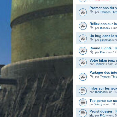
Promotions du s
par
Twinsen Thr
Réflexions sur la
par
Blondex
»
ma
Un bug dans le s
par
jumpman
»
d
Round Fights : G
par
Kim
»
lun. 17
Votre bilan jeux 
par
Blondex
»
sam. 2
Partager des int
par
Twinsen Thr
Infos sur les jeu
par
Tandoori
»
lun. 0
Top perso sur s
par
Wizzy
»
ven. 08 
Projet dossier : 
par
PXL
»
ven. 3