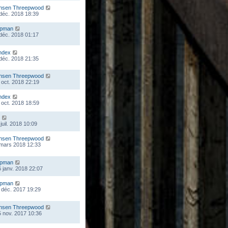
nsen Threepwood
 déc. 2018 18:39
mpman
 déc. 2018 01:17
ndex
 déc. 2018 21:35
nsen Threepwood
 oct. 2018 22:19
ndex
 oct. 2018 18:59
juil. 2018 10:09
nsen Threepwood
 mars 2018 12:33
mpman
 janv. 2018 22:07
mpman
 déc. 2017 19:29
nsen Threepwood
 nov. 2017 10:36