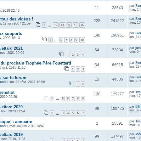
par
Blo
11
28543
mar. 14
ût 2019 22:43
tour des vidéos !
par
Blo
225
241522
ven. 13
m. 17 juin 2007 21:59
1
12
13
14
15
16
…
ux supports
par
Blo
148
190961
lun. 14
v. 2009 16:13
1
6
7
8
9
10
…
ettard 2021
par
ju
54
73034
ven. 24
 nov. 2021 20:09
1
2
3
4
 du prochain Trophée Père Fouettard
par
Blo
34
66015
lun. 25
6 oct. 2018 11:18
1
2
3
 sur le forum
par
Blo
15
44885
lun. 22
wood
»
lun. 22 févr. 2021 15:58
1
2
eenshot
par
Twi
130
129277
mer. 17
. 2010 22:29
1
5
6
7
8
9
…
ettard 2020
par
Bill
96
109425
lun. 07
 nov. 2020 11:54
1
3
4
5
6
7
…
sique] : annuaire
par
Twi
2
25591
mar. 31
wood
»
mar. 04 juin 2019 10:41
ettard 2019
par
Mé
99
137497
mer. 12
 nov. 2019 11:23
1
3
4
5
6
7