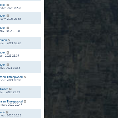
ndex
 févr. 2023 09:38
ndex
 janv. 2023 21:53
ndex
 nov. 2022 21:20
mpman
 déc. 2021 09:20
ndex
 oct. 2021 21:37
ndex
 févr. 2021 19:38
nsen Threepwood
 févr. 2021 02:08
Himself
 déc. 2020 22:19
nsen Threepwood
 mars 2020 20:47
rode
 févr. 2020 16:23