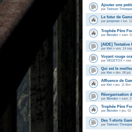
Ajouter une peti
par
Twinsen Threep
Le futur de Gam
par
jumpman
»
lun. 1
Trophée Père Fou
par
Blondex
»
sam. 0
[AIDE] Tentative
par
Kim
»
ven. 14 sep
Voyant rouge ora
par
VEGETOX
»
mer.
Qui est le meille
par
Kim
»
dim. 08 juil
Affluence de Ga
par
Kim
»
jeu. 11 févr
Réorganisation d
par
Blondex
»
sam. 2
Trophée Père Fou
par
Blondex
»
jeu. 02
Des T-shirts Gam
par
Twinsen Threep