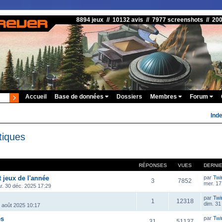
8894 jeux // 10132 avis // 7977 screenshots // 20
Accueil
Base de données
Dossiers
Membres
Forum
Ind
tiques
RÉPONSES
VUES
DERNI
t jeux de l'année
par
Twi
3
7852
mer. 17
r. 30 déc. 2025 17:29
par
Twi
1
12318
dim. 31
1 août 2025 10:17
es
par
Twi
31
51137