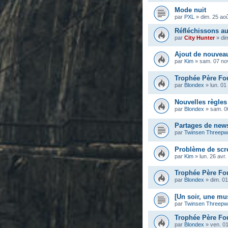
Mode nuit
par
PXL
»
dim. 25 ao
Réfléchissons au
par
City Hunter
»
di
Ajout de nouvea
par
Kim
»
sam. 07 no
Trophée Père Fou
par
Blondex
»
lun. 01
Nouvelles règles
par
Blondex
»
sam. 0
Partages de news
par
Twinsen Threep
Problème de scr
par
Kim
»
lun. 26 avr
Trophée Père Fou
par
Blondex
»
dim. 01
[Un soir, une mu
par
Twinsen Threep
Trophée Père Fou
par
Blondex
»
ven. 01