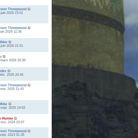
nsen Threepwood
 juin 2026 23:01
nsen Threepwood
 juin 2026 11:36
dMax
 juin 2026 21:31
ou
 mars 2026 20:30
ndex
 déc. 2025 20:45
nsen Threepwood
 nov. 2025 11:43
dMax
 sept. 2025 14:02
y Hunter
 nov. 2024 23:07
nsen Threepwood
 sept. 2023 01:35