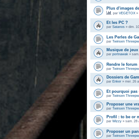
Plus d'images de
par
VEGETOX
»
Et les PC ?
par
Satanos
»
dim. 10
Les Perles de G
par
Twinsen Threep
Musique de jeux
par
portnawak
»
sam.
Rendre le forum 
par
Twinsen Threep
Dossiers de Gam
par
Enker
»
mer. 26 
Et pourquoi pas 
par
Twinsen Threep
Proposer une vra
par
Twinsen Threep
Profil : to be or 
par
Wizzy
»
sam. 28 
Proposer un pann
par
Twinsen Threep