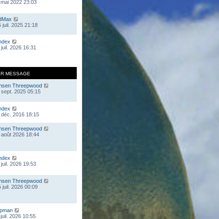
 mai 2022 23:03
dMax
 juil. 2025 21:18
ndex
juil. 2026 16:31
ER MESSAGE
nsen Threepwood
 sept. 2025 05:15
ndex
 déc. 2016 18:15
nsen Threepwood
 août 2026 18:44
ndex
juil. 2026 19:53
nsen Threepwood
 juil. 2026 00:09
mpman
juil. 2026 10:55