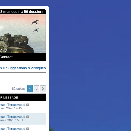
08 musiques // 56 dossiers
Contact
ex
>
Suggestions & critiques
1
2
Suivante
82 sujets
ER MESSAGE
nsen Threepwood
 juin 2026 19:15
nsen Threepwood
 août 2025 15:51
nsen Threepwood