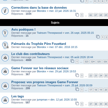
1
4
5
6
7
…
Corrections dans la base de données
Dernier message par
Blondex
«
mer. 22 juil. 2026 16:31
Réponses :
1034
1
66
67
68
69
…
Sujets
Avis poétiques !
Dernier message par
Twinsen Threepwood
«
ven. 26 sept. 2025 05:15
Réponses :
15
1
2
Palmarès du Trophée Père Fouettard
Dernier message par
Blondex
«
mer. 07 déc. 2016 18:15
Le club des contributeurs
Dernier message par
Twinsen Threepwood
«
mer. 05 août 2026 18:44
Réponses :
4888
1
323
324
325
326
…
Game Forever sur les réseaux sociaux
Dernier message par
Blondex
«
mer. 29 juil. 2026 19:53
Réponses :
367
1
22
23
24
25
…
Proposez vos propres images Game Forever
Dernier message par
Twinsen Threepwood
«
sam. 25 juil. 2026 00:09
Réponses :
299
1
17
18
19
20
…
Les tags
Dernier message par
jumpman
«
dim. 12 juil. 2026 10:55
Réponses :
587
1
37
38
39
40
…