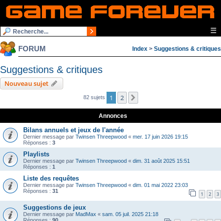
☰
FORUM
Index
>
Suggestions & critiques
Suggestions & critiques
Nouveau sujet
1
2
Suivante
82 sujets
Annonces
Bilans annuels et jeux de l'année
Dernier message par
Twinsen Threepwood
«
mer. 17 juin 2026 19:15
Réponses :
3
Playlists
Dernier message par
Twinsen Threepwood
«
dim. 31 août 2025 15:51
Réponses :
1
Liste des requêtes
Dernier message par
Twinsen Threepwood
«
dim. 01 mai 2022 23:03
Réponses :
31
1
2
3
Suggestions de jeux
Dernier message par
MadMax
«
sam. 05 juil. 2025 21:18
Réponses :
90