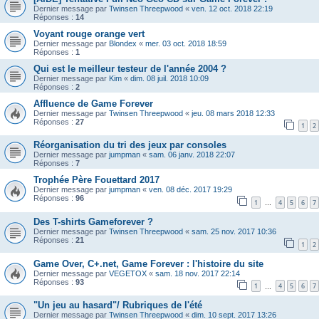
Dernier message par
Twinsen Threepwood
«
ven. 12 oct. 2018 22:19
Réponses :
14
Voyant rouge orange vert
Dernier message par
Blondex
«
mer. 03 oct. 2018 18:59
Réponses :
1
Qui est le meilleur testeur de l'année 2004 ?
Dernier message par
Kim
«
dim. 08 juil. 2018 10:09
Réponses :
2
Affluence de Game Forever
Dernier message par
Twinsen Threepwood
«
jeu. 08 mars 2018 12:33
Réponses :
27
1
2
Réorganisation du tri des jeux par consoles
Dernier message par
jumpman
«
sam. 06 janv. 2018 22:07
Réponses :
7
Trophée Père Fouettard 2017
Dernier message par
jumpman
«
ven. 08 déc. 2017 19:29
Réponses :
96
1
4
5
6
7
…
Des T-shirts Gameforever ?
Dernier message par
Twinsen Threepwood
«
sam. 25 nov. 2017 10:36
Réponses :
21
1
2
Game Over, C+.net, Game Forever : l'histoire du site
Dernier message par
VEGETOX
«
sam. 18 nov. 2017 22:14
Réponses :
93
1
4
5
6
7
…
"Un jeu au hasard"/ Rubriques de l'été
Dernier message par
Twinsen Threepwood
«
dim. 10 sept. 2017 13:26