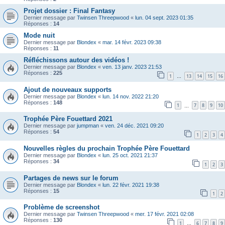
Projet dossier : Final Fantasy
Dernier message par
Twinsen Threepwood
«
lun. 04 sept. 2023 01:35
Réponses :
14
Mode nuit
Dernier message par
Blondex
«
mar. 14 févr. 2023 09:38
Réponses :
11
Réfléchissons autour des vidéos !
Dernier message par
Blondex
«
ven. 13 janv. 2023 21:53
Réponses :
225
1
13
14
15
16
…
Ajout de nouveaux supports
Dernier message par
Blondex
«
lun. 14 nov. 2022 21:20
Réponses :
148
1
7
8
9
10
…
Trophée Père Fouettard 2021
Dernier message par
jumpman
«
ven. 24 déc. 2021 09:20
Réponses :
54
1
2
3
4
Nouvelles règles du prochain Trophée Père Fouettard
Dernier message par
Blondex
«
lun. 25 oct. 2021 21:37
Réponses :
34
1
2
3
Partages de news sur le forum
Dernier message par
Blondex
«
lun. 22 févr. 2021 19:38
Réponses :
15
1
2
Problème de screenshot
Dernier message par
Twinsen Threepwood
«
mer. 17 févr. 2021 02:08
Réponses :
130
1
6
7
8
9
…