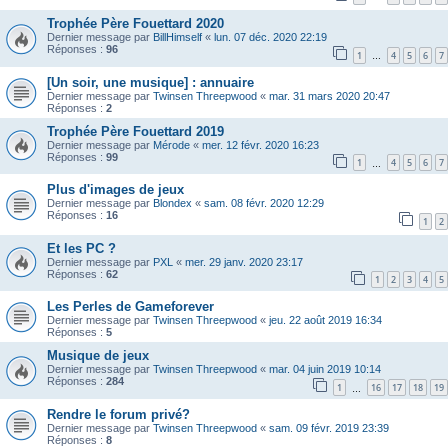
Trophée Père Fouettard 2020
Dernier message par
BillHimself
«
lun. 07 déc. 2020 22:19
Réponses :
96
1
4
5
6
7
…
[Un soir, une musique] : annuaire
Dernier message par
Twinsen Threepwood
«
mar. 31 mars 2020 20:47
Réponses :
2
Trophée Père Fouettard 2019
Dernier message par
Mérode
«
mer. 12 févr. 2020 16:23
Réponses :
99
1
4
5
6
7
…
Plus d'images de jeux
Dernier message par
Blondex
«
sam. 08 févr. 2020 12:29
Réponses :
16
1
2
Et les PC ?
Dernier message par
PXL
«
mer. 29 janv. 2020 23:17
Réponses :
62
1
2
3
4
5
Les Perles de Gameforever
Dernier message par
Twinsen Threepwood
«
jeu. 22 août 2019 16:34
Réponses :
5
Musique de jeux
Dernier message par
Twinsen Threepwood
«
mar. 04 juin 2019 10:14
Réponses :
284
1
16
17
18
19
…
Rendre le forum privé?
Dernier message par
Twinsen Threepwood
«
sam. 09 févr. 2019 23:39
Réponses :
8