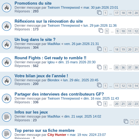
Promotions du site
Dernier message par
Twinsen Threepwood
«
mar. 30 juin 2026 23:01
Réponses :
293
1
17
18
19
20
…
Réflexions sur la rénovation du site
Dernier message par
Twinsen Threepwood
«
lun. 29 juin 2026 11:36
Réponses :
173
1
9
10
11
12
…
Un bug dans le site ?
Dernier message par
MadMax
«
ven. 26 juin 2026 21:31
Réponses :
304
1
18
19
20
21
…
Round Fights : Get ready to rumble !!
Dernier message par
Iglou
«
dim. 15 mars 2026 20:30
Réponses :
562
1
35
36
37
38
…
Votre bilan jeux de l'année !
Dernier message par
Blondex
«
lun. 29 déc. 2025 20:45
Réponses :
200
1
11
12
13
14
…
Partager des interviews des contributeurs GF?
Dernier message par
Twinsen Threepwood
«
dim. 16 nov. 2025 11:43
Réponses :
336
1
20
21
22
23
…
Infos sur les jeux
Dernier message par
MadMax
«
dim. 21 sept. 2025 14:02
Réponses :
23
1
2
Top perso sur sa fiche membre
Dernier message par
City Hunter
«
mar. 19 nov. 2024 23:07
Réponses :
2