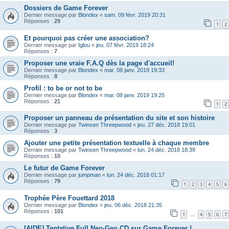
Dossiers de Game Forever
Dernier message par
Blondex
«
sam. 09 févr. 2019 20:31
Réponses :
29
1
2
Et pourquoi pas créer une association?
Dernier message par
Iglou
«
jeu. 07 févr. 2019 18:24
Réponses :
7
Proposer une vraie F.A.Q dès la page d'accueil!
Dernier message par
Blondex
«
mar. 08 janv. 2019 19:33
Réponses :
8
Profil : to be or not to be
Dernier message par
Blondex
«
mar. 08 janv. 2019 19:25
Réponses :
21
1
2
Proposer un panneau de présentation du site et son histoire
Dernier message par
Twinsen Threepwood
«
jeu. 27 déc. 2018 19:01
Réponses :
3
Ajouter une petite présentation textuelle à chaque membre
Dernier message par
Twinsen Threepwood
«
lun. 24 déc. 2018 18:39
Réponses :
10
Le futur de Game Forever
Dernier message par
jumpman
«
lun. 24 déc. 2018 01:17
Réponses :
79
1
2
3
4
5
6
Trophée Père Fouettard 2018
Dernier message par
Blondex
«
jeu. 06 déc. 2018 21:35
Réponses :
101
1
4
5
6
7
…
[AIDE] Tentative Full Neo·Geo CD sur Game Forever !