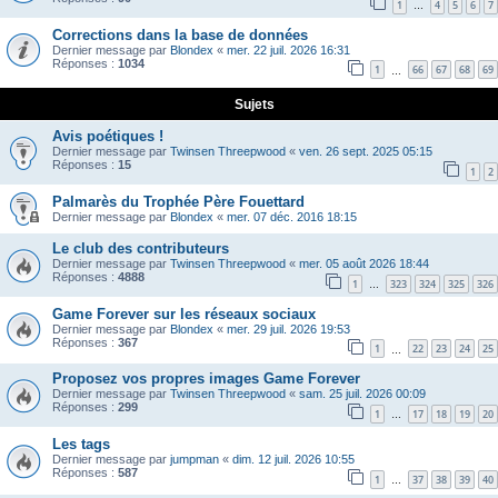
1
4
5
6
7
…
Corrections dans la base de données
Dernier message par
Blondex
«
mer. 22 juil. 2026 16:31
Réponses :
1034
1
66
67
68
69
…
Sujets
Avis poétiques !
Dernier message par
Twinsen Threepwood
«
ven. 26 sept. 2025 05:15
Réponses :
15
1
2
Palmarès du Trophée Père Fouettard
Dernier message par
Blondex
«
mer. 07 déc. 2016 18:15
Le club des contributeurs
Dernier message par
Twinsen Threepwood
«
mer. 05 août 2026 18:44
Réponses :
4888
1
323
324
325
326
…
Game Forever sur les réseaux sociaux
Dernier message par
Blondex
«
mer. 29 juil. 2026 19:53
Réponses :
367
1
22
23
24
25
…
Proposez vos propres images Game Forever
Dernier message par
Twinsen Threepwood
«
sam. 25 juil. 2026 00:09
Réponses :
299
1
17
18
19
20
…
Les tags
Dernier message par
jumpman
«
dim. 12 juil. 2026 10:55
Réponses :
587
1
37
38
39
40
…