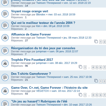
Dernier message par
Twinsen Threepwood
«
ven. 12 oct. 2018 22:19
Réponses :
14
Voyant rouge orange vert
Dernier message par
Blondex
«
mer. 03 oct. 2018 18:59
Réponses :
1
Qui est le meilleur testeur de l'année 2004 ?
Dernier message par
Kim
«
dim. 08 juil. 2018 10:09
Réponses :
2
Affluence de Game Forever
Dernier message par
Twinsen Threepwood
«
jeu. 08 mars 2018 12:33
Réponses :
27
1
2
Réorganisation du tri des jeux par consoles
Dernier message par
jumpman
«
sam. 06 janv. 2018 22:07
Réponses :
7
Trophée Père Fouettard 2017
Dernier message par
jumpman
«
ven. 08 déc. 2017 19:29
Réponses :
96
1
4
5
6
7
…
Des T-shirts Gameforever ?
Dernier message par
Twinsen Threepwood
«
sam. 25 nov. 2017 10:36
Réponses :
21
1
2
Game Over, C+.net, Game Forever : l'histoire du site
Dernier message par
VEGETOX
«
sam. 18 nov. 2017 22:14
Réponses :
93
1
4
5
6
7
…
"Un jeu au hasard"/ Rubriques de l'été
Dernier message par
Twinsen Threepwood
«
dim. 10 sept. 2017 13:26