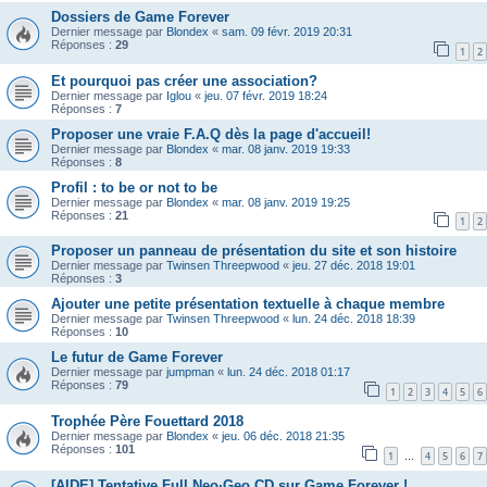
Dossiers de Game Forever
Dernier message par
Blondex
«
sam. 09 févr. 2019 20:31
Réponses :
29
1
2
Et pourquoi pas créer une association?
Dernier message par
Iglou
«
jeu. 07 févr. 2019 18:24
Réponses :
7
Proposer une vraie F.A.Q dès la page d'accueil!
Dernier message par
Blondex
«
mar. 08 janv. 2019 19:33
Réponses :
8
Profil : to be or not to be
Dernier message par
Blondex
«
mar. 08 janv. 2019 19:25
Réponses :
21
1
2
Proposer un panneau de présentation du site et son histoire
Dernier message par
Twinsen Threepwood
«
jeu. 27 déc. 2018 19:01
Réponses :
3
Ajouter une petite présentation textuelle à chaque membre
Dernier message par
Twinsen Threepwood
«
lun. 24 déc. 2018 18:39
Réponses :
10
Le futur de Game Forever
Dernier message par
jumpman
«
lun. 24 déc. 2018 01:17
Réponses :
79
1
2
3
4
5
6
Trophée Père Fouettard 2018
Dernier message par
Blondex
«
jeu. 06 déc. 2018 21:35
Réponses :
101
1
4
5
6
7
…
[AIDE] Tentative Full Neo·Geo CD sur Game Forever !