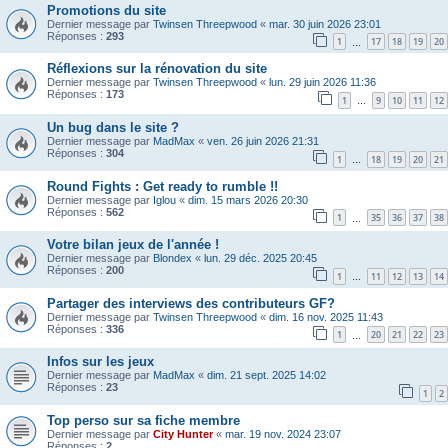
Promotions du site
Dernier message par
Twinsen Threepwood
«
mar. 30 juin 2026 23:01
Réponses :
293
1
17
18
19
20
…
Réflexions sur la rénovation du site
Dernier message par
Twinsen Threepwood
«
lun. 29 juin 2026 11:36
Réponses :
173
1
9
10
11
12
…
Un bug dans le site ?
Dernier message par
MadMax
«
ven. 26 juin 2026 21:31
Réponses :
304
1
18
19
20
21
…
Round Fights : Get ready to rumble !!
Dernier message par
Iglou
«
dim. 15 mars 2026 20:30
Réponses :
562
1
35
36
37
38
…
Votre bilan jeux de l'année !
Dernier message par
Blondex
«
lun. 29 déc. 2025 20:45
Réponses :
200
1
11
12
13
14
…
Partager des interviews des contributeurs GF?
Dernier message par
Twinsen Threepwood
«
dim. 16 nov. 2025 11:43
Réponses :
336
1
20
21
22
23
…
Infos sur les jeux
Dernier message par
MadMax
«
dim. 21 sept. 2025 14:02
Réponses :
23
1
2
Top perso sur sa fiche membre
Dernier message par
City Hunter
«
mar. 19 nov. 2024 23:07
Réponses :
2