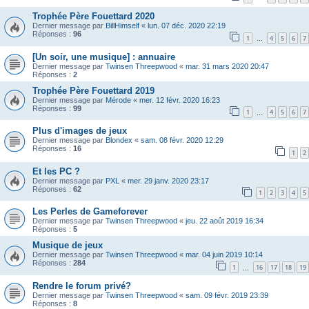
Trophée Père Fouettard 2020
Dernier message par
BillHimself
«
lun. 07 déc. 2020 22:19
Réponses :
96
1
4
5
6
7
…
[Un soir, une musique] : annuaire
Dernier message par
Twinsen Threepwood
«
mar. 31 mars 2020 20:47
Réponses :
2
Trophée Père Fouettard 2019
Dernier message par
Mérode
«
mer. 12 févr. 2020 16:23
Réponses :
99
1
4
5
6
7
…
Plus d'images de jeux
Dernier message par
Blondex
«
sam. 08 févr. 2020 12:29
Réponses :
16
1
2
Et les PC ?
Dernier message par
PXL
«
mer. 29 janv. 2020 23:17
Réponses :
62
1
2
3
4
5
Les Perles de Gameforever
Dernier message par
Twinsen Threepwood
«
jeu. 22 août 2019 16:34
Réponses :
5
Musique de jeux
Dernier message par
Twinsen Threepwood
«
mar. 04 juin 2019 10:14
Réponses :
284
1
16
17
18
19
…
Rendre le forum privé?
Dernier message par
Twinsen Threepwood
«
sam. 09 févr. 2019 23:39
Réponses :
8