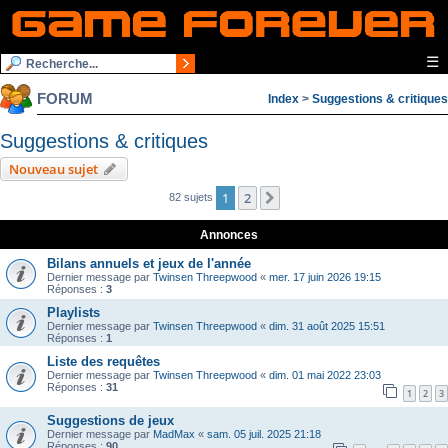
☰
FORUM
Index
>
Suggestions & critiques
Suggestions & critiques
Nouveau sujet
1
2
Suivante
82 sujets
Annonces
Bilans annuels et jeux de l'année
Dernier message par
Twinsen Threepwood
«
mer. 17 juin 2026 19:15
Réponses :
3
Playlists
Dernier message par
Twinsen Threepwood
«
dim. 31 août 2025 15:51
Réponses :
1
Liste des requêtes
Dernier message par
Twinsen Threepwood
«
dim. 01 mai 2022 23:03
Réponses :
31
1
2
3
Suggestions de jeux
Dernier message par
MadMax
«
sam. 05 juil. 2025 21:18
Réponses :
90