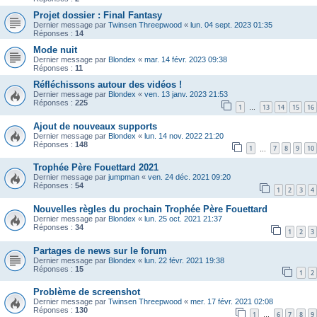
Projet dossier : Final Fantasy
Dernier message par
Twinsen Threepwood
«
lun. 04 sept. 2023 01:35
Réponses :
14
Mode nuit
Dernier message par
Blondex
«
mar. 14 févr. 2023 09:38
Réponses :
11
Réfléchissons autour des vidéos !
Dernier message par
Blondex
«
ven. 13 janv. 2023 21:53
Réponses :
225
1
13
14
15
16
…
Ajout de nouveaux supports
Dernier message par
Blondex
«
lun. 14 nov. 2022 21:20
Réponses :
148
1
7
8
9
10
…
Trophée Père Fouettard 2021
Dernier message par
jumpman
«
ven. 24 déc. 2021 09:20
Réponses :
54
1
2
3
4
Nouvelles règles du prochain Trophée Père Fouettard
Dernier message par
Blondex
«
lun. 25 oct. 2021 21:37
Réponses :
34
1
2
3
Partages de news sur le forum
Dernier message par
Blondex
«
lun. 22 févr. 2021 19:38
Réponses :
15
1
2
Problème de screenshot
Dernier message par
Twinsen Threepwood
«
mer. 17 févr. 2021 02:08
Réponses :
130
1
6
7
8
9
…