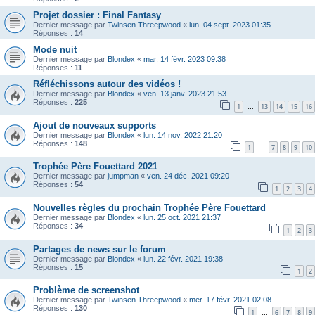
Projet dossier : Final Fantasy
Dernier message par
Twinsen Threepwood
«
lun. 04 sept. 2023 01:35
Réponses :
14
Mode nuit
Dernier message par
Blondex
«
mar. 14 févr. 2023 09:38
Réponses :
11
Réfléchissons autour des vidéos !
Dernier message par
Blondex
«
ven. 13 janv. 2023 21:53
Réponses :
225
1
13
14
15
16
…
Ajout de nouveaux supports
Dernier message par
Blondex
«
lun. 14 nov. 2022 21:20
Réponses :
148
1
7
8
9
10
…
Trophée Père Fouettard 2021
Dernier message par
jumpman
«
ven. 24 déc. 2021 09:20
Réponses :
54
1
2
3
4
Nouvelles règles du prochain Trophée Père Fouettard
Dernier message par
Blondex
«
lun. 25 oct. 2021 21:37
Réponses :
34
1
2
3
Partages de news sur le forum
Dernier message par
Blondex
«
lun. 22 févr. 2021 19:38
Réponses :
15
1
2
Problème de screenshot
Dernier message par
Twinsen Threepwood
«
mer. 17 févr. 2021 02:08
Réponses :
130
1
6
7
8
9
…