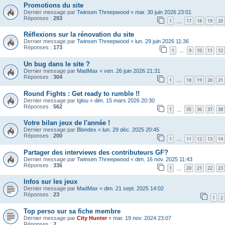
Promotions du site
Dernier message par
Twinsen Threepwood
«
mar. 30 juin 2026 23:01
Réponses :
293
1
17
18
19
20
…
Réflexions sur la rénovation du site
Dernier message par
Twinsen Threepwood
«
lun. 29 juin 2026 11:36
Réponses :
173
1
9
10
11
12
…
Un bug dans le site ?
Dernier message par
MadMax
«
ven. 26 juin 2026 21:31
Réponses :
304
1
18
19
20
21
…
Round Fights : Get ready to rumble !!
Dernier message par
Iglou
«
dim. 15 mars 2026 20:30
Réponses :
562
1
35
36
37
38
…
Votre bilan jeux de l'année !
Dernier message par
Blondex
«
lun. 29 déc. 2025 20:45
Réponses :
200
1
11
12
13
14
…
Partager des interviews des contributeurs GF?
Dernier message par
Twinsen Threepwood
«
dim. 16 nov. 2025 11:43
Réponses :
336
1
20
21
22
23
…
Infos sur les jeux
Dernier message par
MadMax
«
dim. 21 sept. 2025 14:02
Réponses :
23
1
2
Top perso sur sa fiche membre
Dernier message par
City Hunter
«
mar. 19 nov. 2024 23:07
Réponses :
2