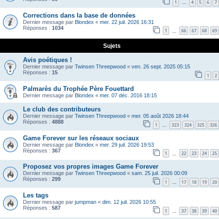
1
4
5
6
7
…
Corrections dans la base de données
Dernier message par
Blondex
«
mer. 22 juil. 2026 16:31
Réponses :
1034
1
66
67
68
69
…
Sujets
Avis poétiques !
Dernier message par
Twinsen Threepwood
«
ven. 26 sept. 2025 05:15
Réponses :
15
1
2
Palmarès du Trophée Père Fouettard
Dernier message par
Blondex
«
mer. 07 déc. 2016 18:15
Le club des contributeurs
Dernier message par
Twinsen Threepwood
«
mer. 05 août 2026 18:44
Réponses :
4888
1
323
324
325
326
…
Game Forever sur les réseaux sociaux
Dernier message par
Blondex
«
mer. 29 juil. 2026 19:53
Réponses :
367
1
22
23
24
25
…
Proposez vos propres images Game Forever
Dernier message par
Twinsen Threepwood
«
sam. 25 juil. 2026 00:09
Réponses :
299
1
17
18
19
20
…
Les tags
Dernier message par
jumpman
«
dim. 12 juil. 2026 10:55
Réponses :
587
1
37
38
39
40
…