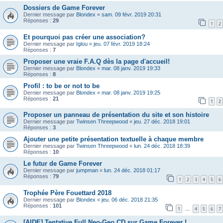
Dossiers de Game Forever
Dernier message par
Blondex
«
sam. 09 févr. 2019 20:31
Réponses :
29
1
2
Et pourquoi pas créer une association?
Dernier message par
Iglou
«
jeu. 07 févr. 2019 18:24
Réponses :
7
Proposer une vraie F.A.Q dès la page d'accueil!
Dernier message par
Blondex
«
mar. 08 janv. 2019 19:33
Réponses :
8
Profil : to be or not to be
Dernier message par
Blondex
«
mar. 08 janv. 2019 19:25
Réponses :
21
1
2
Proposer un panneau de présentation du site et son histoire
Dernier message par
Twinsen Threepwood
«
jeu. 27 déc. 2018 19:01
Réponses :
3
Ajouter une petite présentation textuelle à chaque membre
Dernier message par
Twinsen Threepwood
«
lun. 24 déc. 2018 18:39
Réponses :
10
Le futur de Game Forever
Dernier message par
jumpman
«
lun. 24 déc. 2018 01:17
Réponses :
79
1
2
3
4
5
6
Trophée Père Fouettard 2018
Dernier message par
Blondex
«
jeu. 06 déc. 2018 21:35
Réponses :
101
1
4
5
6
7
…
[AIDE] Tentative Full Neo·Geo CD sur Game Forever !