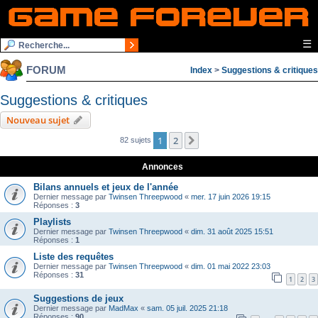
☰
FORUM
Index
>
Suggestions & critiques
Suggestions & critiques
Nouveau sujet
1
2
Suivante
82 sujets
Annonces
Bilans annuels et jeux de l'année
Dernier message par
Twinsen Threepwood
«
mer. 17 juin 2026 19:15
Réponses :
3
Playlists
Dernier message par
Twinsen Threepwood
«
dim. 31 août 2025 15:51
Réponses :
1
Liste des requêtes
Dernier message par
Twinsen Threepwood
«
dim. 01 mai 2022 23:03
Réponses :
31
1
2
3
Suggestions de jeux
Dernier message par
MadMax
«
sam. 05 juil. 2025 21:18
Réponses :
90