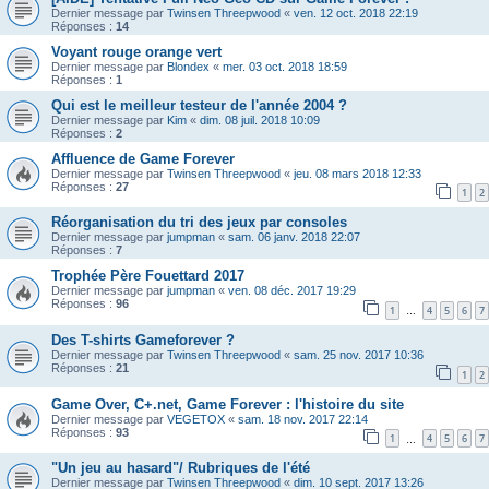
Dernier message par
Twinsen Threepwood
«
ven. 12 oct. 2018 22:19
Réponses :
14
Voyant rouge orange vert
Dernier message par
Blondex
«
mer. 03 oct. 2018 18:59
Réponses :
1
Qui est le meilleur testeur de l'année 2004 ?
Dernier message par
Kim
«
dim. 08 juil. 2018 10:09
Réponses :
2
Affluence de Game Forever
Dernier message par
Twinsen Threepwood
«
jeu. 08 mars 2018 12:33
Réponses :
27
1
2
Réorganisation du tri des jeux par consoles
Dernier message par
jumpman
«
sam. 06 janv. 2018 22:07
Réponses :
7
Trophée Père Fouettard 2017
Dernier message par
jumpman
«
ven. 08 déc. 2017 19:29
Réponses :
96
1
4
5
6
7
…
Des T-shirts Gameforever ?
Dernier message par
Twinsen Threepwood
«
sam. 25 nov. 2017 10:36
Réponses :
21
1
2
Game Over, C+.net, Game Forever : l'histoire du site
Dernier message par
VEGETOX
«
sam. 18 nov. 2017 22:14
Réponses :
93
1
4
5
6
7
…
"Un jeu au hasard"/ Rubriques de l'été
Dernier message par
Twinsen Threepwood
«
dim. 10 sept. 2017 13:26