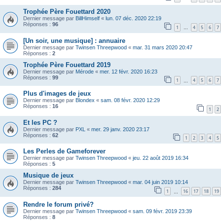
Trophée Père Fouettard 2020
Dernier message par
BillHimself
«
lun. 07 déc. 2020 22:19
Réponses :
96
1
4
5
6
7
…
[Un soir, une musique] : annuaire
Dernier message par
Twinsen Threepwood
«
mar. 31 mars 2020 20:47
Réponses :
2
Trophée Père Fouettard 2019
Dernier message par
Mérode
«
mer. 12 févr. 2020 16:23
Réponses :
99
1
4
5
6
7
…
Plus d'images de jeux
Dernier message par
Blondex
«
sam. 08 févr. 2020 12:29
Réponses :
16
1
2
Et les PC ?
Dernier message par
PXL
«
mer. 29 janv. 2020 23:17
Réponses :
62
1
2
3
4
5
Les Perles de Gameforever
Dernier message par
Twinsen Threepwood
«
jeu. 22 août 2019 16:34
Réponses :
5
Musique de jeux
Dernier message par
Twinsen Threepwood
«
mar. 04 juin 2019 10:14
Réponses :
284
1
16
17
18
19
…
Rendre le forum privé?
Dernier message par
Twinsen Threepwood
«
sam. 09 févr. 2019 23:39
Réponses :
8