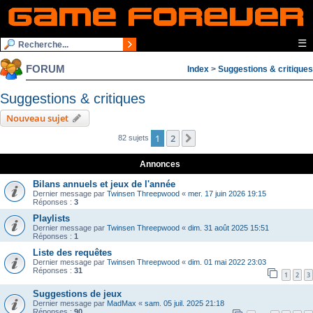
☰
FORUM
Index
>
Suggestions & critiques
Suggestions & critiques
Nouveau sujet
1
2
Suivante
82 sujets
Annonces
Bilans annuels et jeux de l'année
Dernier message par
Twinsen Threepwood
«
mer. 17 juin 2026 19:15
Réponses :
3
Playlists
Dernier message par
Twinsen Threepwood
«
dim. 31 août 2025 15:51
Réponses :
1
Liste des requêtes
Dernier message par
Twinsen Threepwood
«
dim. 01 mai 2022 23:03
Réponses :
31
1
2
3
Suggestions de jeux
Dernier message par
MadMax
«
sam. 05 juil. 2025 21:18
Réponses :
90