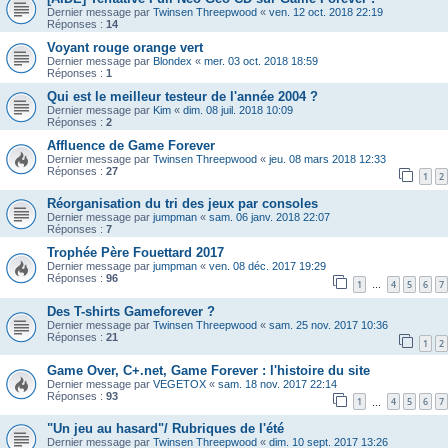
Dernier message par
Twinsen Threepwood
«
ven. 12 oct. 2018 22:19
Réponses :
14
Voyant rouge orange vert
Dernier message par
Blondex
«
mer. 03 oct. 2018 18:59
Réponses :
1
Qui est le meilleur testeur de l'année 2004 ?
Dernier message par
Kim
«
dim. 08 juil. 2018 10:09
Réponses :
2
Affluence de Game Forever
Dernier message par
Twinsen Threepwood
«
jeu. 08 mars 2018 12:33
Réponses :
27
1
2
Réorganisation du tri des jeux par consoles
Dernier message par
jumpman
«
sam. 06 janv. 2018 22:07
Réponses :
7
Trophée Père Fouettard 2017
Dernier message par
jumpman
«
ven. 08 déc. 2017 19:29
Réponses :
96
1
4
5
6
7
…
Des T-shirts Gameforever ?
Dernier message par
Twinsen Threepwood
«
sam. 25 nov. 2017 10:36
Réponses :
21
1
2
Game Over, C+.net, Game Forever : l'histoire du site
Dernier message par
VEGETOX
«
sam. 18 nov. 2017 22:14
Réponses :
93
1
4
5
6
7
…
"Un jeu au hasard"/ Rubriques de l'été
Dernier message par
Twinsen Threepwood
«
dim. 10 sept. 2017 13:26