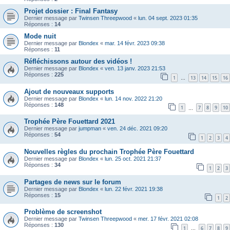
Projet dossier : Final Fantasy
Dernier message par
Twinsen Threepwood
«
lun. 04 sept. 2023 01:35
Réponses :
14
Mode nuit
Dernier message par
Blondex
«
mar. 14 févr. 2023 09:38
Réponses :
11
Réfléchissons autour des vidéos !
Dernier message par
Blondex
«
ven. 13 janv. 2023 21:53
Réponses :
225
1
13
14
15
16
…
Ajout de nouveaux supports
Dernier message par
Blondex
«
lun. 14 nov. 2022 21:20
Réponses :
148
1
7
8
9
10
…
Trophée Père Fouettard 2021
Dernier message par
jumpman
«
ven. 24 déc. 2021 09:20
Réponses :
54
1
2
3
4
Nouvelles règles du prochain Trophée Père Fouettard
Dernier message par
Blondex
«
lun. 25 oct. 2021 21:37
Réponses :
34
1
2
3
Partages de news sur le forum
Dernier message par
Blondex
«
lun. 22 févr. 2021 19:38
Réponses :
15
1
2
Problème de screenshot
Dernier message par
Twinsen Threepwood
«
mer. 17 févr. 2021 02:08
Réponses :
130
1
6
7
8
9
…