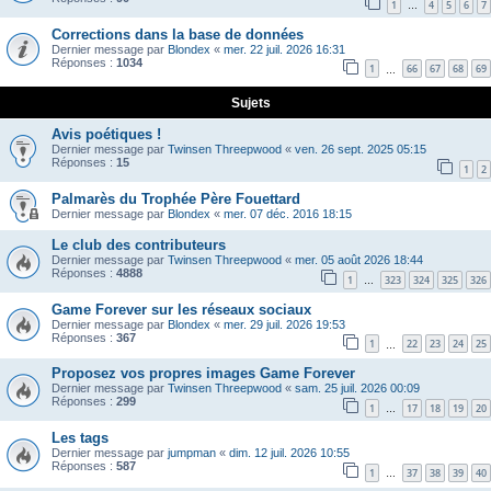
1
4
5
6
7
…
Corrections dans la base de données
Dernier message par
Blondex
«
mer. 22 juil. 2026 16:31
Réponses :
1034
1
66
67
68
69
…
Sujets
Avis poétiques !
Dernier message par
Twinsen Threepwood
«
ven. 26 sept. 2025 05:15
Réponses :
15
1
2
Palmarès du Trophée Père Fouettard
Dernier message par
Blondex
«
mer. 07 déc. 2016 18:15
Le club des contributeurs
Dernier message par
Twinsen Threepwood
«
mer. 05 août 2026 18:44
Réponses :
4888
1
323
324
325
326
…
Game Forever sur les réseaux sociaux
Dernier message par
Blondex
«
mer. 29 juil. 2026 19:53
Réponses :
367
1
22
23
24
25
…
Proposez vos propres images Game Forever
Dernier message par
Twinsen Threepwood
«
sam. 25 juil. 2026 00:09
Réponses :
299
1
17
18
19
20
…
Les tags
Dernier message par
jumpman
«
dim. 12 juil. 2026 10:55
Réponses :
587
1
37
38
39
40
…