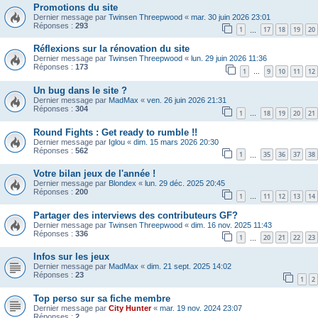
Promotions du site
Dernier message par
Twinsen Threepwood
«
mar. 30 juin 2026 23:01
Réponses :
293
1
17
18
19
20
…
Réflexions sur la rénovation du site
Dernier message par
Twinsen Threepwood
«
lun. 29 juin 2026 11:36
Réponses :
173
1
9
10
11
12
…
Un bug dans le site ?
Dernier message par
MadMax
«
ven. 26 juin 2026 21:31
Réponses :
304
1
18
19
20
21
…
Round Fights : Get ready to rumble !!
Dernier message par
Iglou
«
dim. 15 mars 2026 20:30
Réponses :
562
1
35
36
37
38
…
Votre bilan jeux de l'année !
Dernier message par
Blondex
«
lun. 29 déc. 2025 20:45
Réponses :
200
1
11
12
13
14
…
Partager des interviews des contributeurs GF?
Dernier message par
Twinsen Threepwood
«
dim. 16 nov. 2025 11:43
Réponses :
336
1
20
21
22
23
…
Infos sur les jeux
Dernier message par
MadMax
«
dim. 21 sept. 2025 14:02
Réponses :
23
1
2
Top perso sur sa fiche membre
Dernier message par
City Hunter
«
mar. 19 nov. 2024 23:07
Réponses :
2