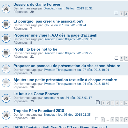
Dossiers de Game Forever
Dernier message par
Blondex
«
sam. 09 févr. 2019 20:31
Réponses :
29
1
2
Et pourquoi pas créer une association?
Dernier message par
Iglou
«
jeu. 07 févr. 2019 18:24
Réponses :
7
Proposer une vraie F.A.Q dès la page d'accueil!
Dernier message par
Blondex
«
mar. 08 janv. 2019 19:33
Réponses :
8
Profil : to be or not to be
Dernier message par
Blondex
«
mar. 08 janv. 2019 19:25
Réponses :
21
1
2
Proposer un panneau de présentation du site et son histoire
Dernier message par
Twinsen Threepwood
«
jeu. 27 déc. 2018 19:01
Réponses :
3
Ajouter une petite présentation textuelle à chaque membre
Dernier message par
Twinsen Threepwood
«
lun. 24 déc. 2018 18:39
Réponses :
10
Le futur de Game Forever
Dernier message par
jumpman
«
lun. 24 déc. 2018 01:17
Réponses :
79
1
2
3
4
5
6
Trophée Père Fouettard 2018
Dernier message par
Blondex
«
jeu. 06 déc. 2018 21:35
Réponses :
101
1
4
5
6
7
…
[AIDE] Tentative Full Neo·Geo CD sur Game Forever !