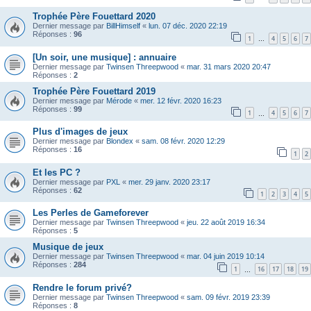
Trophée Père Fouettard 2020
Dernier message par
BillHimself
«
lun. 07 déc. 2020 22:19
Réponses :
96
1
4
5
6
7
…
[Un soir, une musique] : annuaire
Dernier message par
Twinsen Threepwood
«
mar. 31 mars 2020 20:47
Réponses :
2
Trophée Père Fouettard 2019
Dernier message par
Mérode
«
mer. 12 févr. 2020 16:23
Réponses :
99
1
4
5
6
7
…
Plus d'images de jeux
Dernier message par
Blondex
«
sam. 08 févr. 2020 12:29
Réponses :
16
1
2
Et les PC ?
Dernier message par
PXL
«
mer. 29 janv. 2020 23:17
Réponses :
62
1
2
3
4
5
Les Perles de Gameforever
Dernier message par
Twinsen Threepwood
«
jeu. 22 août 2019 16:34
Réponses :
5
Musique de jeux
Dernier message par
Twinsen Threepwood
«
mar. 04 juin 2019 10:14
Réponses :
284
1
16
17
18
19
…
Rendre le forum privé?
Dernier message par
Twinsen Threepwood
«
sam. 09 févr. 2019 23:39
Réponses :
8