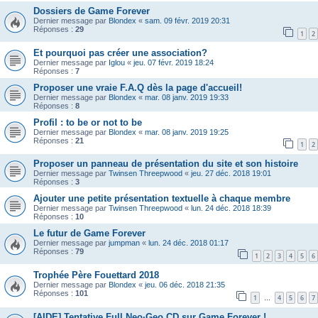
Dossiers de Game Forever
Dernier message par
Blondex
«
sam. 09 févr. 2019 20:31
Réponses :
29
1
2
Et pourquoi pas créer une association?
Dernier message par
Iglou
«
jeu. 07 févr. 2019 18:24
Réponses :
7
Proposer une vraie F.A.Q dès la page d'accueil!
Dernier message par
Blondex
«
mar. 08 janv. 2019 19:33
Réponses :
8
Profil : to be or not to be
Dernier message par
Blondex
«
mar. 08 janv. 2019 19:25
Réponses :
21
1
2
Proposer un panneau de présentation du site et son histoire
Dernier message par
Twinsen Threepwood
«
jeu. 27 déc. 2018 19:01
Réponses :
3
Ajouter une petite présentation textuelle à chaque membre
Dernier message par
Twinsen Threepwood
«
lun. 24 déc. 2018 18:39
Réponses :
10
Le futur de Game Forever
Dernier message par
jumpman
«
lun. 24 déc. 2018 01:17
Réponses :
79
1
2
3
4
5
6
Trophée Père Fouettard 2018
Dernier message par
Blondex
«
jeu. 06 déc. 2018 21:35
Réponses :
101
1
4
5
6
7
…
[AIDE] Tentative Full Neo·Geo CD sur Game Forever !