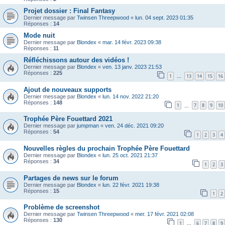
Projet dossier : Final Fantasy
Dernier message par
Twinsen Threepwood
«
lun. 04 sept. 2023 01:35
Réponses :
14
Mode nuit
Dernier message par
Blondex
«
mar. 14 févr. 2023 09:38
Réponses :
11
Réfléchissons autour des vidéos !
Dernier message par
Blondex
«
ven. 13 janv. 2023 21:53
Réponses :
225
1
13
14
15
16
…
Ajout de nouveaux supports
Dernier message par
Blondex
«
lun. 14 nov. 2022 21:20
Réponses :
148
1
7
8
9
10
…
Trophée Père Fouettard 2021
Dernier message par
jumpman
«
ven. 24 déc. 2021 09:20
Réponses :
54
1
2
3
4
Nouvelles règles du prochain Trophée Père Fouettard
Dernier message par
Blondex
«
lun. 25 oct. 2021 21:37
Réponses :
34
1
2
3
Partages de news sur le forum
Dernier message par
Blondex
«
lun. 22 févr. 2021 19:38
Réponses :
15
1
2
Problème de screenshot
Dernier message par
Twinsen Threepwood
«
mer. 17 févr. 2021 02:08
Réponses :
130
1
6
7
8
9
…