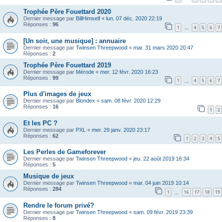
Trophée Père Fouettard 2020
Dernier message par
BillHimself
«
lun. 07 déc. 2020 22:19
Réponses :
96
1
4
5
6
7
…
[Un soir, une musique] : annuaire
Dernier message par
Twinsen Threepwood
«
mar. 31 mars 2020 20:47
Réponses :
2
Trophée Père Fouettard 2019
Dernier message par
Mérode
«
mer. 12 févr. 2020 16:23
Réponses :
99
1
4
5
6
7
…
Plus d'images de jeux
Dernier message par
Blondex
«
sam. 08 févr. 2020 12:29
Réponses :
16
1
2
Et les PC ?
Dernier message par
PXL
«
mer. 29 janv. 2020 23:17
Réponses :
62
1
2
3
4
5
Les Perles de Gameforever
Dernier message par
Twinsen Threepwood
«
jeu. 22 août 2019 16:34
Réponses :
5
Musique de jeux
Dernier message par
Twinsen Threepwood
«
mar. 04 juin 2019 10:14
Réponses :
284
1
16
17
18
19
…
Rendre le forum privé?
Dernier message par
Twinsen Threepwood
«
sam. 09 févr. 2019 23:39
Réponses :
8