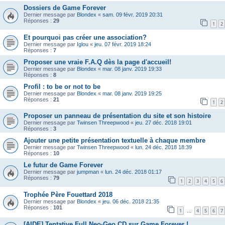
Dossiers de Game Forever
Dernier message par
Blondex
«
sam. 09 févr. 2019 20:31
Réponses :
29
1
2
Et pourquoi pas créer une association?
Dernier message par
Iglou
«
jeu. 07 févr. 2019 18:24
Réponses :
7
Proposer une vraie F.A.Q dès la page d'accueil!
Dernier message par
Blondex
«
mar. 08 janv. 2019 19:33
Réponses :
8
Profil : to be or not to be
Dernier message par
Blondex
«
mar. 08 janv. 2019 19:25
Réponses :
21
1
2
Proposer un panneau de présentation du site et son histoire
Dernier message par
Twinsen Threepwood
«
jeu. 27 déc. 2018 19:01
Réponses :
3
Ajouter une petite présentation textuelle à chaque membre
Dernier message par
Twinsen Threepwood
«
lun. 24 déc. 2018 18:39
Réponses :
10
Le futur de Game Forever
Dernier message par
jumpman
«
lun. 24 déc. 2018 01:17
Réponses :
79
1
2
3
4
5
6
Trophée Père Fouettard 2018
Dernier message par
Blondex
«
jeu. 06 déc. 2018 21:35
Réponses :
101
1
4
5
6
7
…
[AIDE] Tentative Full Neo·Geo CD sur Game Forever !