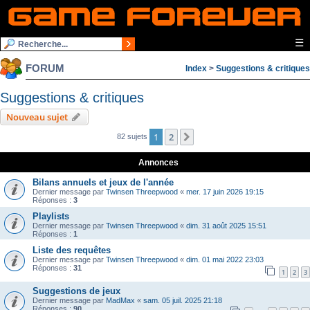
☰
FORUM
Index
>
Suggestions & critiques
Suggestions & critiques
Nouveau sujet
1
2
Suivante
82 sujets
Annonces
Bilans annuels et jeux de l'année
Dernier message par
Twinsen Threepwood
«
mer. 17 juin 2026 19:15
Réponses :
3
Playlists
Dernier message par
Twinsen Threepwood
«
dim. 31 août 2025 15:51
Réponses :
1
Liste des requêtes
Dernier message par
Twinsen Threepwood
«
dim. 01 mai 2022 23:03
Réponses :
31
1
2
3
Suggestions de jeux
Dernier message par
MadMax
«
sam. 05 juil. 2025 21:18
Réponses :
90