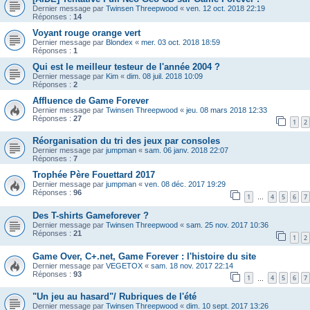
Dernier message par
Twinsen Threepwood
«
ven. 12 oct. 2018 22:19
Réponses :
14
Voyant rouge orange vert
Dernier message par
Blondex
«
mer. 03 oct. 2018 18:59
Réponses :
1
Qui est le meilleur testeur de l'année 2004 ?
Dernier message par
Kim
«
dim. 08 juil. 2018 10:09
Réponses :
2
Affluence de Game Forever
Dernier message par
Twinsen Threepwood
«
jeu. 08 mars 2018 12:33
Réponses :
27
1
2
Réorganisation du tri des jeux par consoles
Dernier message par
jumpman
«
sam. 06 janv. 2018 22:07
Réponses :
7
Trophée Père Fouettard 2017
Dernier message par
jumpman
«
ven. 08 déc. 2017 19:29
Réponses :
96
1
4
5
6
7
…
Des T-shirts Gameforever ?
Dernier message par
Twinsen Threepwood
«
sam. 25 nov. 2017 10:36
Réponses :
21
1
2
Game Over, C+.net, Game Forever : l'histoire du site
Dernier message par
VEGETOX
«
sam. 18 nov. 2017 22:14
Réponses :
93
1
4
5
6
7
…
"Un jeu au hasard"/ Rubriques de l'été
Dernier message par
Twinsen Threepwood
«
dim. 10 sept. 2017 13:26