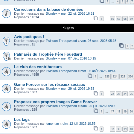
1
4
5
6
7
…
Corrections dans la base de données
Dernier message par
Blondex
«
mer. 22 juil. 2026 16:31
Réponses :
1034
1
66
67
68
69
…
Sujets
Avis poétiques !
Dernier message par
Twinsen Threepwood
«
ven. 26 sept. 2025 05:15
Réponses :
15
1
2
Palmarès du Trophée Père Fouettard
Dernier message par
Blondex
«
mer. 07 déc. 2016 18:15
Le club des contributeurs
Dernier message par
Twinsen Threepwood
«
mer. 05 août 2026 18:44
Réponses :
4888
1
323
324
325
326
…
Game Forever sur les réseaux sociaux
Dernier message par
Blondex
«
mer. 29 juil. 2026 19:53
Réponses :
367
1
22
23
24
25
…
Proposez vos propres images Game Forever
Dernier message par
Twinsen Threepwood
«
sam. 25 juil. 2026 00:09
Réponses :
299
1
17
18
19
20
…
Les tags
Dernier message par
jumpman
«
dim. 12 juil. 2026 10:55
Réponses :
587
1
37
38
39
40
…