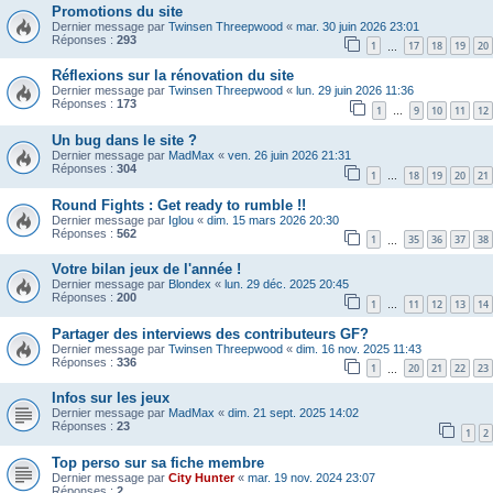
Promotions du site
Dernier message par
Twinsen Threepwood
«
mar. 30 juin 2026 23:01
Réponses :
293
1
17
18
19
20
…
Réflexions sur la rénovation du site
Dernier message par
Twinsen Threepwood
«
lun. 29 juin 2026 11:36
Réponses :
173
1
9
10
11
12
…
Un bug dans le site ?
Dernier message par
MadMax
«
ven. 26 juin 2026 21:31
Réponses :
304
1
18
19
20
21
…
Round Fights : Get ready to rumble !!
Dernier message par
Iglou
«
dim. 15 mars 2026 20:30
Réponses :
562
1
35
36
37
38
…
Votre bilan jeux de l'année !
Dernier message par
Blondex
«
lun. 29 déc. 2025 20:45
Réponses :
200
1
11
12
13
14
…
Partager des interviews des contributeurs GF?
Dernier message par
Twinsen Threepwood
«
dim. 16 nov. 2025 11:43
Réponses :
336
1
20
21
22
23
…
Infos sur les jeux
Dernier message par
MadMax
«
dim. 21 sept. 2025 14:02
Réponses :
23
1
2
Top perso sur sa fiche membre
Dernier message par
City Hunter
«
mar. 19 nov. 2024 23:07
Réponses :
2