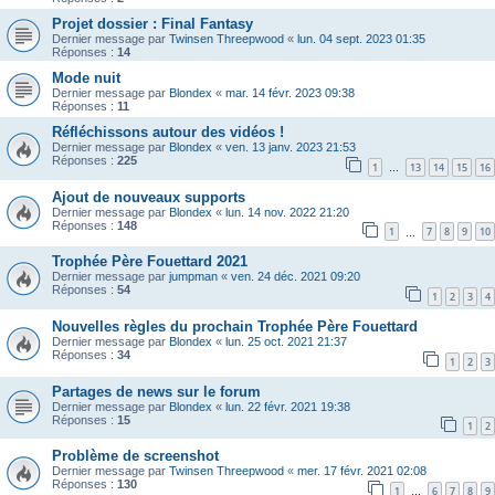
Projet dossier : Final Fantasy
Dernier message par
Twinsen Threepwood
«
lun. 04 sept. 2023 01:35
Réponses :
14
Mode nuit
Dernier message par
Blondex
«
mar. 14 févr. 2023 09:38
Réponses :
11
Réfléchissons autour des vidéos !
Dernier message par
Blondex
«
ven. 13 janv. 2023 21:53
Réponses :
225
1
13
14
15
16
…
Ajout de nouveaux supports
Dernier message par
Blondex
«
lun. 14 nov. 2022 21:20
Réponses :
148
1
7
8
9
10
…
Trophée Père Fouettard 2021
Dernier message par
jumpman
«
ven. 24 déc. 2021 09:20
Réponses :
54
1
2
3
4
Nouvelles règles du prochain Trophée Père Fouettard
Dernier message par
Blondex
«
lun. 25 oct. 2021 21:37
Réponses :
34
1
2
3
Partages de news sur le forum
Dernier message par
Blondex
«
lun. 22 févr. 2021 19:38
Réponses :
15
1
2
Problème de screenshot
Dernier message par
Twinsen Threepwood
«
mer. 17 févr. 2021 02:08
Réponses :
130
1
6
7
8
9
…