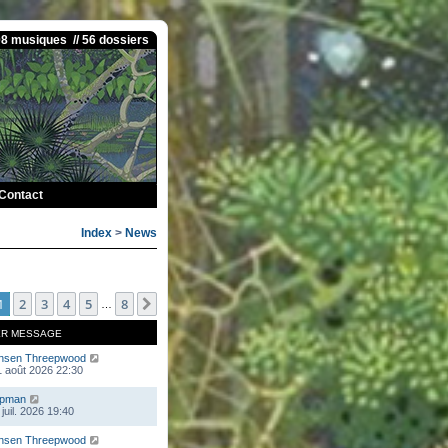
08 musiques // 56 dossiers
Contact
Index
>
News
ge
1
sur
8
1
2
3
4
5
8
Suivante
…
ER MESSAGE
nsen Threepwood
 août 2026 22:30
mpman
juil. 2026 19:40
nsen Threepwood