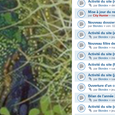
Activité du site 
par
Blondex
»
di
Mise à jour du r
par
City Hunter
»
me
Nouveau dossier 
par
Blondex
»
ven. 0
Activité du site (
par
Blondex
»
je
Nouveau filtre de
par
Blondex
»
ma
Activité du site 
par
Blondex
»
me
Activité du site (
par
Blondex
»
sa
Activité du site (
par
Blondex
»
sa
Ouverture d'un 
par
Blondex
»
je
Bilan de l'année
par
Blondex
»
ve
Activité du site 
par
Blondex
»
je