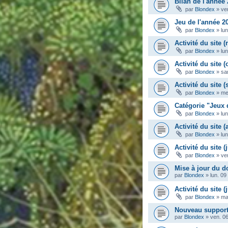
Bilan de l'année
par
Blondex
»
ve
Jeu de l'année 2
par
Blondex
»
lu
Activité du site
par
Blondex
»
lu
Activité du site 
par
Blondex
»
sa
Activité du site 
par
Blondex
»
me
Catégorie "Jeux 
par
Blondex
»
lu
Activité du site (
par
Blondex
»
lu
Activité du site (j
par
Blondex
»
ve
Mise à jour du 
par
Blondex
»
lun. 0
Activité du site (
par
Blondex
»
mar
Nouveau support 
par
Blondex
»
ven. 06