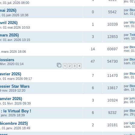
jeu. 02 
. 01 juil. 2026 08:00
(mai 2026)
par
Blo
0
5542
lun. 01
n. 01 juin 2026 18:38
avril 2026)
par
Wiz
1
10339
ven. 01
n. 01 mai 2026 10:53
(mars 2026)
par
Twi
3
12853
ven. 10
r. 01 avr. 2026 13:15
par
Blo
14
60697
mer. 01
1 mars 2026 18:06
dossiers
par
Blo
47
54730
sam. 2
 févr. 2020 01:14
1
2
3
4
fevrier 2026)
par
Blo
7
11470
dim. 01
m. 01 mars 2026 09:17
ossier Star Wars
par
Blo
6
13817
dim. 15
9 nov. 2019 12:20
janvier 2026)
par
ju
3
10324
jeu. 05
m. 01 févr. 2026 09:39
 le Virtual Boy !
par
Blo
6
9232
jeu. 29
 janv. 2026 18:39
(décembre 2025)
par
Igl
2
10181
sam. 03
u. 01 janv. 2026 18:49