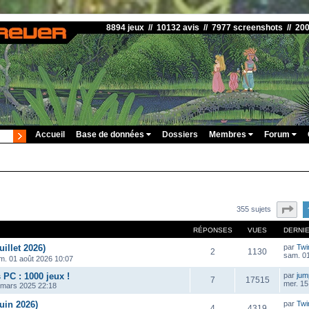
8894 jeux // 10132 avis // 7977 screenshots // 20
Accueil
Base de données
Dossiers
Membres
Forum
Pa
355 sujets
RÉPONSES
VUES
DERNI
uillet 2026)
par
Twi
2
1130
sam. 01
m. 01 août 2026 10:07
PC : 1000 jeux !
par
ju
7
17515
mer. 15 
3 mars 2025 22:18
juin 2026)
par
Twi
4
4319