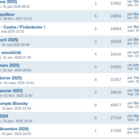
(mai 2025)
par
Wiz
2
10362
dim. 01
m. 01 juin 2025 08:31
equêteur
par
Blo
6
23850
lun. 05
r. 28 févr. 2024 23:21
: Contra / Probotector !
par
Blo
5
18854
sam. 03
2 mai 2025 22:32
avril 2025)
par
Blo
2
28429
jeu. 01
u. 01 mai 2025 09:48
 sensibilité
par
ju
4
16410
mer. 02
r. 01 avr. 2025 07:34
(mars 2025)
par
ju
4
24950
mer. 02
r. 02 avr. 2025 08:50
février 2025)
par
Twi
4
22357
sam. 0
m. 01 mars 2025 10:41
janvier 2025)
par
Twi
2
29616
mar. 18
m. 01 févr. 2025 11:56
compte Bluesky
par
Blo
8
40877
mer. 22
u. 16 janv. 2025 22:54
 2024
par
Ma
8
27318
sam. 18
n. 03 janv. 2025 10:39
(décembre 2024)
par
ju
1
17160
jeu. 02
u. 02 janv. 2025 18:43