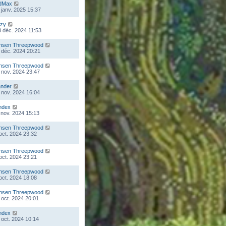
dMax
 janv. 2025 15:37
zy
 déc. 2024 11:53
nsen Threepwood
 déc. 2024 20:21
nsen Threepwood
 nov. 2024 23:47
nder
 nov. 2024 16:04
ndex
 nov. 2024 15:13
nsen Threepwood
 oct. 2024 23:32
nsen Threepwood
 oct. 2024 23:21
nsen Threepwood
 oct. 2024 18:08
nsen Threepwood
 oct. 2024 20:01
ndex
 oct. 2024 10:14