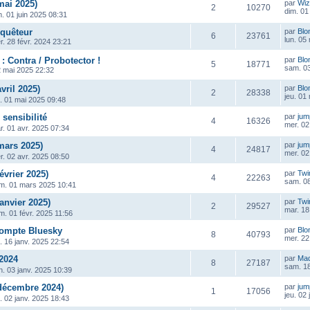
(mai 2025)
par
Wiz
2
10270
dim. 01
m. 01 juin 2025 08:31
equêteur
par
Blo
6
23761
lun. 05
r. 28 févr. 2024 23:21
: Contra / Probotector !
par
Blo
5
18771
sam. 03
2 mai 2025 22:32
avril 2025)
par
Blo
2
28338
jeu. 01
u. 01 mai 2025 09:48
 sensibilité
par
ju
4
16326
mer. 02
r. 01 avr. 2025 07:34
(mars 2025)
par
ju
4
24817
mer. 02
r. 02 avr. 2025 08:50
février 2025)
par
Twi
4
22263
sam. 0
m. 01 mars 2025 10:41
janvier 2025)
par
Twi
2
29527
mar. 18
m. 01 févr. 2025 11:56
compte Bluesky
par
Blo
8
40793
mer. 22
u. 16 janv. 2025 22:54
 2024
par
Ma
8
27187
sam. 18
n. 03 janv. 2025 10:39
(décembre 2024)
par
ju
1
17056
jeu. 02
u. 02 janv. 2025 18:43