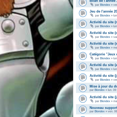
Bilan de l'année
par
Blondex
»
ve
Jeu de l'année 2
par
Blondex
»
lu
Activité du site
par
Blondex
»
lu
Activité du site 
par
Blondex
»
sa
Activité du site 
par
Blondex
»
me
Catégorie "Jeux 
par
Blondex
»
lu
Activité du site (
par
Blondex
»
lu
Activité du site (j
par
Blondex
»
ve
Mise à jour du 
par
Blondex
»
lun. 0
Activité du site (
par
Blondex
»
mar
Nouveau support 
par
Blondex
»
ven. 06