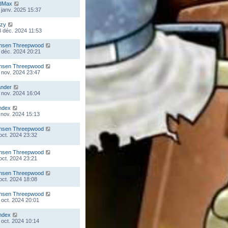
dMax
 janv. 2025 15:37
zy
 déc. 2024 11:53
nsen Threepwood
 déc. 2024 20:21
nsen Threepwood
 nov. 2024 23:47
nder
 nov. 2024 16:04
ndex
 nov. 2024 15:13
nsen Threepwood
 oct. 2024 23:32
nsen Threepwood
 oct. 2024 23:21
nsen Threepwood
 oct. 2024 18:08
nsen Threepwood
 oct. 2024 20:01
ndex
 oct. 2024 10:14