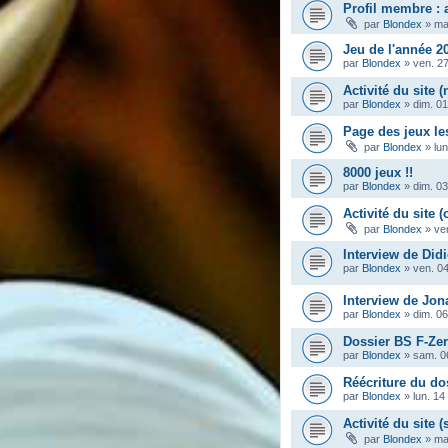
Profil membre : 
par
Blondex
»
ma
Jeu de l'année 2
par
Blondex
»
ven. 2
Activité du site
par
Blondex
»
dim. 0
Page des jeux le
par
Blondex
»
lu
8000 jeux !!
par
Blondex
»
dim. 03
Activité du site 
par
Blondex
»
ve
Interview de Didi
par
Blondex
»
ven. 04
Interview de Jon
par
Blondex
»
dim. 06
Dossier BS F-Zero
par
Blondex
»
sam. 0
Réécriture du d
par
Blondex
»
lun. 14
Activité du site 
par
Blondex
»
ma