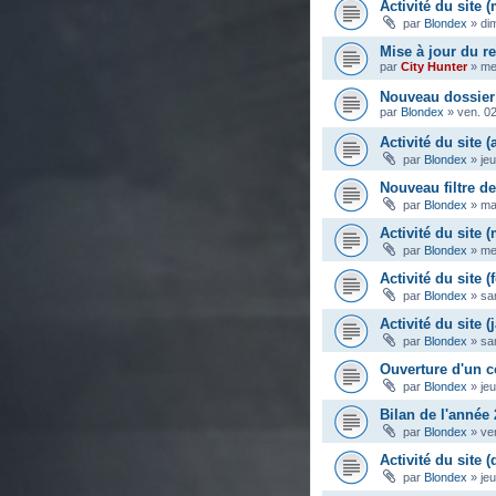
Activité du site 
par
Blondex
»
di
Mise à jour du r
par
City Hunter
»
me
Nouveau dossier 
par
Blondex
»
ven. 0
Activité du site (
par
Blondex
»
je
Nouveau filtre de
par
Blondex
»
ma
Activité du site 
par
Blondex
»
me
Activité du site (
par
Blondex
»
sa
Activité du site (
par
Blondex
»
sa
Ouverture d'un 
par
Blondex
»
je
Bilan de l'année
par
Blondex
»
ve
Activité du site 
par
Blondex
»
je