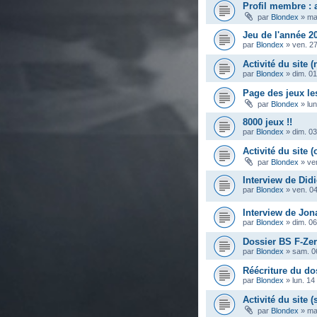
Profil membre : 
par
Blondex
»
ma
Jeu de l'année 2
par
Blondex
»
ven. 2
Activité du site
par
Blondex
»
dim. 0
Page des jeux le
par
Blondex
»
lu
8000 jeux !!
par
Blondex
»
dim. 03
Activité du site 
par
Blondex
»
ve
Interview de Didi
par
Blondex
»
ven. 04
Interview de Jon
par
Blondex
»
dim. 06
Dossier BS F-Zero
par
Blondex
»
sam. 0
Réécriture du d
par
Blondex
»
lun. 14
Activité du site 
par
Blondex
»
ma