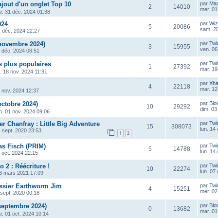
ajout d'un onglet Top 10
par
Ma
2
14010
mer. 01
r. 31 déc. 2024 01:38
024
par
Wiz
5
20086
sam. 28
7 déc. 2024 22:27
 (novembre 2024)
par
Twi
3
15955
ven. 06
1 déc. 2024 08:51
s plus populaires
par
Twi
1
27392
mar. 19
n. 18 nov. 2024 11:31
par
Xha
4
22118
mar. 12
 nov. 2024 12:37
(octobre 2024)
par
Blo
10
29292
dim. 03
n. 01 nov. 2024 09:06
er Chanfray : Little Big Adventure
par
Twi
15
308073
lun. 14
 sept. 2020 23:53
1
2
as Fisch (PRIM)
par
Twi
5
14788
lun. 14
 oct. 2024 22:15
 2 : Réécriture !
par
Twi
10
22274
lun. 07
6 mars 2021 17:09
ossier Earthworm Jim
par
Twi
4
15251
mer. 02
 sept. 2020 00:18
(septembre 2024)
par
Blo
0
13682
mar. 01
r. 01 oct. 2024 10:14