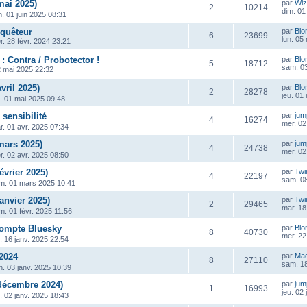
(mai 2025)
par
Wiz
2
10214
dim. 01
m. 01 juin 2025 08:31
equêteur
par
Blo
6
23699
lun. 05
r. 28 févr. 2024 23:21
: Contra / Probotector !
par
Blo
5
18712
sam. 03
2 mai 2025 22:32
avril 2025)
par
Blo
2
28278
jeu. 01
u. 01 mai 2025 09:48
 sensibilité
par
ju
4
16274
mer. 02
r. 01 avr. 2025 07:34
(mars 2025)
par
ju
4
24738
mer. 02
r. 02 avr. 2025 08:50
février 2025)
par
Twi
4
22197
sam. 0
m. 01 mars 2025 10:41
janvier 2025)
par
Twi
2
29465
mar. 18
m. 01 févr. 2025 11:56
compte Bluesky
par
Blo
8
40730
mer. 22
u. 16 janv. 2025 22:54
 2024
par
Ma
8
27110
sam. 18
n. 03 janv. 2025 10:39
(décembre 2024)
par
ju
1
16993
jeu. 02
u. 02 janv. 2025 18:43