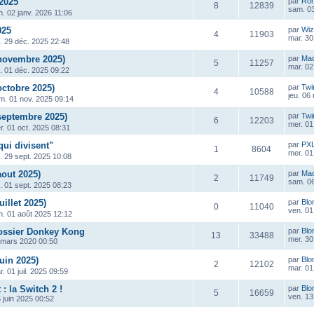
 2025
par
Ro
8
12839
sam. 03
n. 02 janv. 2026 11:06
025
par
Wiz
4
11903
mar. 30
n. 29 déc. 2025 22:48
 (novembre 2025)
par
Ma
5
11257
mar. 02
n. 01 déc. 2025 09:22
(octobre 2025)
par
Twi
4
10588
jeu. 06
m. 01 nov. 2025 09:14
(septembre 2025)
par
Twi
6
12203
mer. 01
r. 01 oct. 2025 08:31
qui divisent"
par
PX
1
8604
mer. 01
n. 29 sept. 2025 10:08
aout 2025)
par
Ma
2
11749
sam. 06
n. 01 sept. 2025 08:23
uillet 2025)
par
Blo
0
11040
ven. 01
n. 01 août 2025 12:12
dossier Donkey Kong
par
Blo
13
33488
mer. 30 
9 mars 2020 00:50
juin 2025)
par
Blo
2
12102
mar. 01 
. 01 juil. 2025 09:59
: la Switch 2 !
par
Blo
5
16659
ven. 13
 juin 2025 00:52