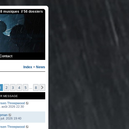
08 musiques // 56 dossiers
Contact
Index
>
News
ge
1
sur
8
1
2
3
4
5
8
Suivante
…
ER MESSAGE
nsen Threepwood
 août 2026 22:30
mpman
juil. 2026 19:40
nsen Threepwood