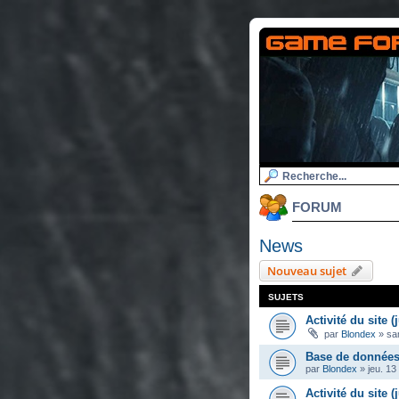
FORUM
News
Nouveau sujet
SUJETS
Activité du site (j
par
Blondex
»
sa
Base de données 
par
Blondex
»
jeu. 1
Activité du site (